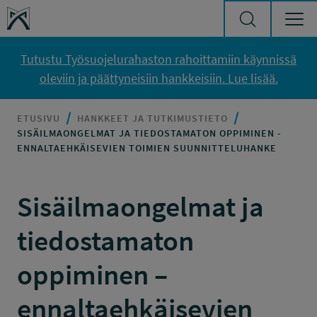
Siirry sisältöön
Työsuojelurahasto
Tutustu Työsuojelurahaston rahoittamiin käynnissä
oleviin ja päättyneisiin hankkeisiin. Lue lisää.
ETUSIVU
HANKKEET JA TUTKIMUSTIETO
SISÄILMAONGELMAT JA TIEDOSTAMATON OPPIMINEN -
ENNALTAEHKÄISEVIEN TOIMIEN SUUNNITTELUHANKE
Sisäilmaongelmat ja
tiedostamaton
oppiminen –
ennaltaehkäisevien