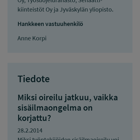
kiinteistöt Oy ja Jyväskylän yliopisto.
Hankkeen vastuuhenkilö
Anne Korpi
Tiedote
Miksi oireilu jatkuu, vaikka
sisäilmaongelma on
korjattu?
28.2.2014
Miksi työntekijöiden sisäilmaoireilu voi