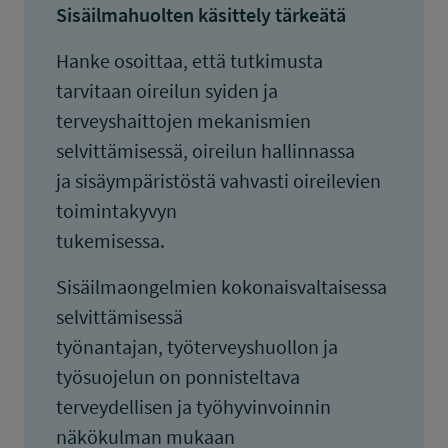
Sisäilmahuolten käsittely tärkeätä
Hanke osoittaa, että tutkimusta
tarvitaan oireilun syiden ja
terveyshaittojen mekanismien
selvittämisessä, oireilun hallinnassa
ja sisäympäristöstä vahvasti oireilevien
toimintakyvyn
tukemisessa.
Sisäilmaongelmien kokonaisvaltaisessa
selvittämisessä
työnantajan, työterveyshuollon ja
työsuojelun on ponnisteltava
terveydellisen ja työhyvinvoinnin
näkökulman mukaan