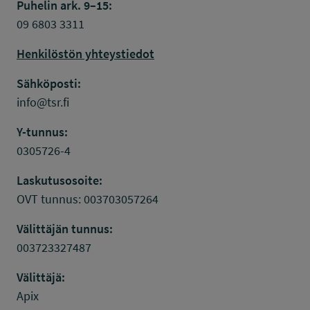
Puhelin ark. 9–15:
09 6803 3311
Henkilöstön yhteystiedot
Sähköposti:
info@tsr.fi
Y-tunnus:
0305726-4
Laskutusosoite:
OVT tunnus: 003703057264
Välittäjän tunnus:
003723327487
Välittäjä:
Apix