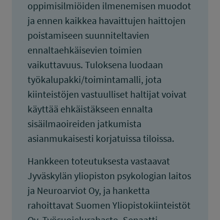
oppimisilmiöiden ilmenemisen muodot
ja ennen kaikkea havaittujen haittojen
poistamiseen suunniteltavien
ennaltaehkäisevien toimien
vaikuttavuus. Tuloksena luodaan
työkalupakki/toimintamalli, jota
kiinteistöjen vastuulliset haltijat voivat
käyttää ehkäistäkseen ennalta
sisäilmaoireiden jatkumista
asianmukaisesti korjatuissa tiloissa.
Hankkeen toteutuksesta vastaavat
Jyväskylän yliopiston psykologian laitos
ja Neuroarviot Oy, ja hanketta
rahoittavat Suomen Yliopistokiinteistöt
Oy, Työsuojelurahasto, Senaatti-