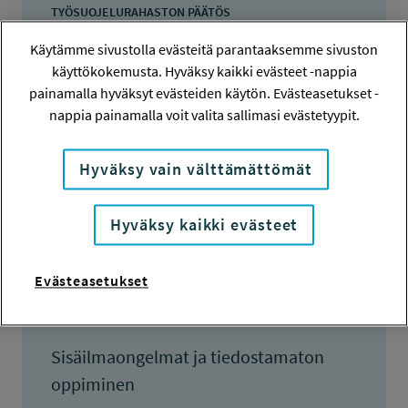
TYÖSUOJELURAHASTON PÄÄTÖS
5.2.2013
Käytämme sivustolla evästeitä parantaaksemme sivuston
80 000 euroa
käyttökokemusta. Hyväksy kaikki evästeet -nappia
painamalla hyväksyt evästeiden käytön. Evästeasetukset -
KOKONAISKUSTANNUKSET
nappia painamalla voit valita sallimasi evästetyypit.
160 000 euroa
TULOKSET VALMISTUNEET
Hyväksy vain välttämättömät
28.2.2014
Hyväksy kaikki evästeet
Evästeasetukset
Tiivistelmä
Sisäilmaongelmat ja tiedostamaton
oppiminen