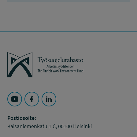
Työsuojelurahasto
Seuraa Työsuojelurahasto kohteessa: YouTube
Seuraa Työsuojelurahasto kohteessa: Faceboo
Seuraa Työsuojelurahasto kohteessa: L
Postiosoite:
Kaisaniemenkatu 1 C, 00100 Helsinki