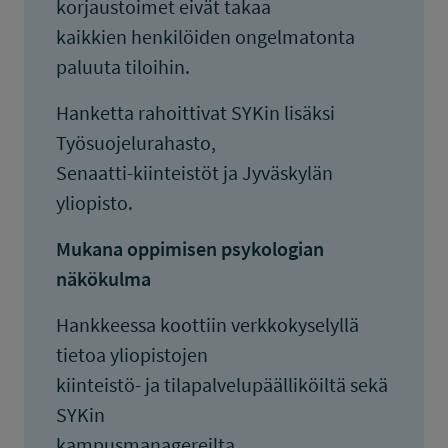
korjaustoimet eivät takaa
kaikkien henkilöiden ongelmatonta
paluuta tiloihin.
Hanketta rahoittivat SYKin lisäksi
Työsuojelurahasto,
Senaatti-kiinteistöt ja Jyväskylän
yliopisto.
Mukana oppimisen psykologian
näkökulma
Hankkeessa koottiin verkkokyselyllä
tietoa yliopistojen
kiinteistö- ja tilapalvelupäälliköiltä sekä
SYKin
kampusmanagereilta