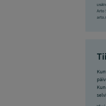
LISÄT
Arto
arto
Ti
Kunt
päiv
Kunn
selv