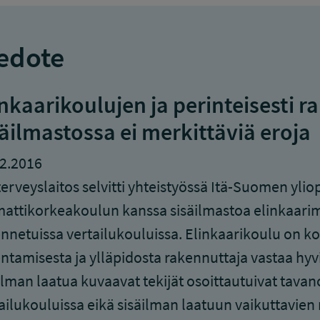
edote
inkaarikoulujen ja perinteisesti 
säilmastossa ei merkittäviä eroja
2.2016
erveyslaitos selvitti yhteistyössä Itä-Suomen yli
ttikorkeakoulun kanssa sisäilmastoa elinkaarimal
nnetuissa vertailukouluissa. Elinkaarikoulu on k
ntamisesta ja ylläpidosta rakennuttaja vastaa hyv
ilman laatua kuvaavat tekijät osoittautuivat tavano
ailukouluissa eikä sisäilman laatuun vaikuttavien 