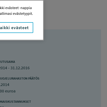
ki evästeet -nappia
llimasi evästetyypit.
aikki evästeet
UTUSAIKA
2014 - 31.12.2016
UOJELURAHASTON PÄÄTÖS
.2014
000 euroa
ONAISKUSTANNUKSET