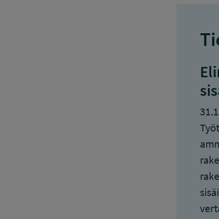
Ti
El
si
31.1
Työt
amma
rake
rake
sisä
vert