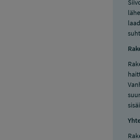
Siiv
lähe
laad
suht
Rak
Rake
hait
Vanh
suun
sisä
Yhte
Rake