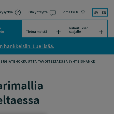
kysyttyä
Ota yhteyttä
oma.tsr.fi
SV
EN
a
Rahoituksen
kko
Avaa/Sulje valikko
Avaa/Su
eto
Tietoa meistä
saajalle
 hankkeisiin. Lue lisää.
NERGIATEHOKKUUTTA TAVOITELTAESSA (YHTEISHANKE
rimallia
eltaessa