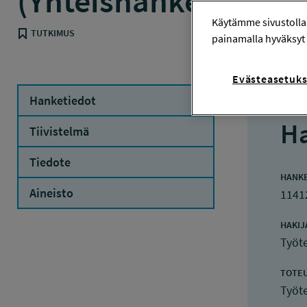
(Yhteishanke 114154
Käytämme sivustolla
TUTKIMUS
painamalla hyväksyt 
Evästeasetuks
Hanketiedot
Ha
Tiivistelmä
Tiedote
HANK
Aineisto
1141
HAKIJ
Työte
TOTE
Työte