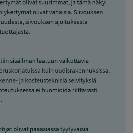
ertymät olivat suurimmat, ja tämä näkyi
pölykertymät olivat vähäisiä. Siivouksen
avuudesta, siivouksen ajoituksesta
tuottajasta.
tiin sisäilman laatuun vaikuttavia
peruskorjatuissa kuin uudisrakennuksissa.
kenne- ja kosteusteknisiä selvityksiä
toteutuksessa ei huomioida riittävästi
.
ijat olivat pääasiassa tyytyväisiä