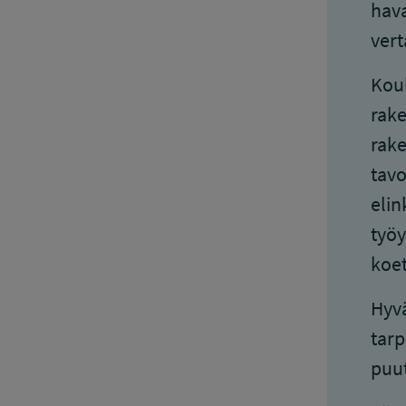
hava
vert
Koul
rake
rake
tavo
elin
työy
koet
Hyvä
tarp
puut