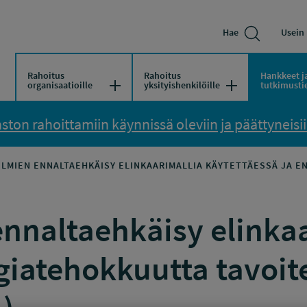
Hae
Usein 
Rahoitus
Rahoitus
Hankkeet j
Avaa/Sulje valikko
Avaa/Sulje vali
organisaatioille
yksityishenkilöille
tutkimusti
ton rahoittamiin käynnissä oleviin ja päättyneisiin
LMIEN ENNALTAEHKÄISY ELINKAARIMALLIA KÄYTETTÄESSÄ JA E
nnaltaehkäisy elinkaa
giatehokkuutta tavoit