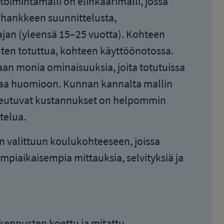
toimintamalli on elinkaarimalli, jossa
 hankkeen suunnittelusta,
ajan (yleensä 15–25 vuotta). Kohteen
ten totuttua, kohteen käyttöönotossa.
aan monia ominaisuuksia, joita totutuissa
ttaa huomioon. Kunnan kannalta mallin
 aiheutuvat kustannukset on helpommin
telua.
 valittuun koulukohteeseen, joissa
mpiaikaisempia mittauksia, selvityksiä ja
kennusten koettu ja mitattu