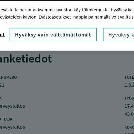
)
 evästeitä parantaaksemme sivuston käyttökokemusta. Hyväksy kaik
evästeiden käytön. Evästeasetukset -nappia painamalla voit valita sa
Hyväksy vain välttämättömät
Hyväksy k
et
nketiedot
ENUMERO
TOTE
21
1.8.
A
TYÖS
rveyslaitos
17.4
43 
UTTAJA
rveyslaitos
KOK