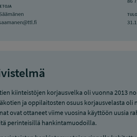
86 
IETOJA
 Säämänen
TULO
.saamanen@ttl.fi
31.1
ivistelmä
ien kiinteistöjen korjausvelka oli vuonna 2013 noi
äkotien ja oppilaitosten osuus korjausvelasta oli m
at ovat ottaneet viime vuosina käyttöön uusia rah
itä perinteisillä hankintamuodoilla.