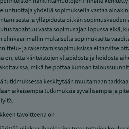
 perinteisten hankintamuotojen rinnalle kehitetty 
eluntuottaja yhdellä sopimuksella vastaa ainakin
ntamisesta ja ylläpidosta pitkän sopimuskauden 
utus tapahtuu vasta sopimusajan lopussa eikä, ku
n elinkaarimallin mukaiselta sopimukselta vaadit
nittelu- ja rakentamissopimuksissa ei tarvitse o
a on, että kiinteistöjen ylläpidosta ja hoidosta
koitavissa, mikä helpottaa kunnan taloussuunnit
ä tutkimuksessa keskitytään muutamaan tarkkaan
ään aikaisempia tutkimuksia syvällisempiä ja pite
lyitä.
kkeen tavoitteena on
ärittää elinkaarihankkeina toteutettujen koulura