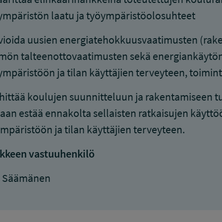
ympäristön laatu ja työympäristöolosuhteet
vioida uusien energiatehokkuusvaatimusten (raken
ön talteenottovaatimusten sekä energiankäytön
ympäristöön ja tilan käyttäjien terveyteen, toimin
hittää koulujen suunnitteluun ja rakentamiseen tur
aan estää ennakolta sellaisten ratkaisujen käyttöön
mpäristöön ja tilan käyttäjien terveyteen.
kkeen vastuuhenkilö
o Säämänen