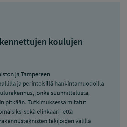
rakennettujen koulujen
opiston ja Tampereen
lilla ja perinteisillä hankintamuodoilla
oulurakennus, jonka suunnittelusta,
in pitkään. Tutkimuksessa mitatut
maisiksi sekä elinkaari- että
rakennusteknisten tekijöiden välillä