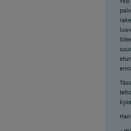
Yksi
palv
rake
luov
Site
suun
etun
enna
Täss
tehd
kyse
Han
– mä