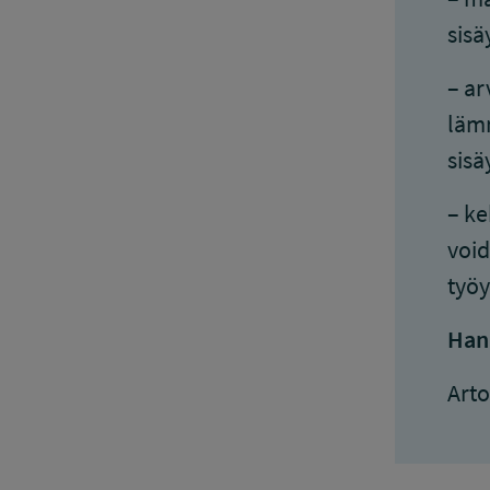
sisä
– ar
lämm
sisä
– ke
void
työy
Han
Art