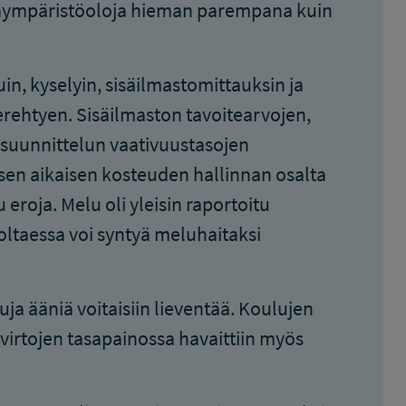
sisäympäristöoloja hieman parempana kuin
in, kyselyin, sisäilmastomittauksin ja
erehtyen. Sisäilmaston tavoitearvojen,
suunnittelun vaativuustasojen
isen aikaisen kosteuden hallinnan osalta
 eroja. Melu oli yleisin raportoitu
 oltaessa voi syntyä meluhaitaksi
uja ääniä voitaisiin lieventää. Koulujen
irtojen tasapainossa havaittiin myös