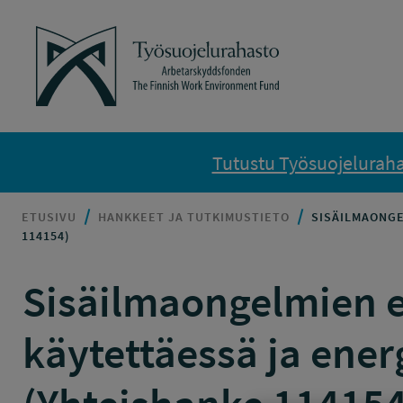
Siirry sisältöön
Työsuojelurahasto
Tutustu Työsuojelurahas
ETUSIVU
HANKKEET JA TUTKIMUSTIETO
SISÄILMAONGE
114154)
Sisäilmaongelmien e
käytettäessä ja ener