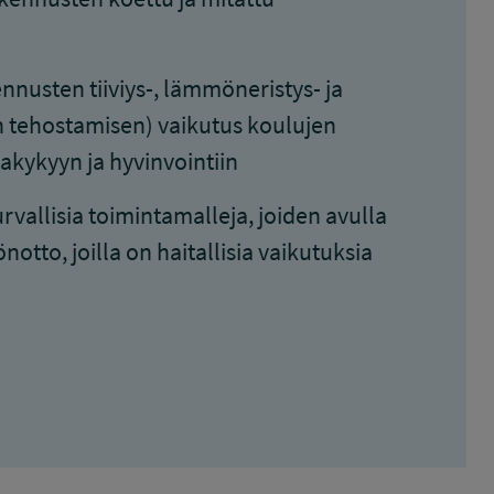
nusten tiiviys-, lämmöneristys- ja
 tehostamisen) vaikutus koulujen
takykyyn ja hyvinvointiin
vallisia toimintamalleja, joiden avulla
otto, joilla on haitallisia vaikutuksia