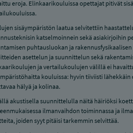
ittu eroja. Elinkaarikouluissa opettajat pitivät 
ailukouluissa.
ujen sisäympäristön laatua selvitettiin haastattelu
nnusteknisin katselmoinnein sekä asiakirjoihin p
ntamisen puhtausluokan ja rakennusfysikaalisen 
itteiden asettelun ja suunnittelun sekä rakentam
kaarikoulujen ja vertailukoulujen välillä ei havaittu
mpäristöhaitta kouluissa: hyvin tiiviisti lähekkäin
tavaa hälyä ja kolinaa.
llä akustisella suunnittelulla näitä häiriöksi koett
eenmukaisessa ilmanvaihdon toiminnassa ja ilmav
teita, joiden syyt pitäisi tarkemmin selvittää.