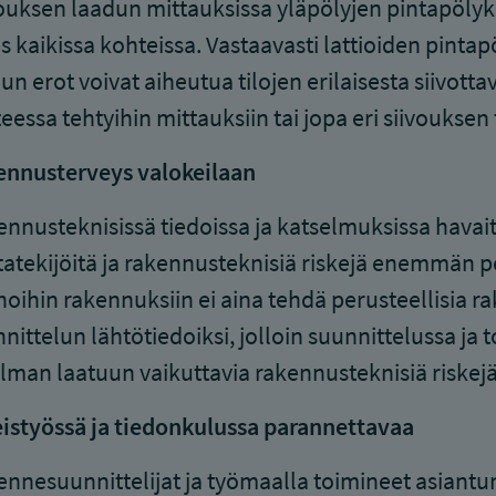
ouksen laadun mittauksissa yläpölyjen pintapölyk
s kaikissa kohteissa. Vastaavasti lattioiden pinta
un erot voivat aiheutua tilojen erilaisesta siivott
eessa tehtyihin mittauksiin tai jopa eri siivouksen 
ennusterveys valokeilaan
nnusteknisissä tiedoissa ja katselmuksissa havait
tatekijöitä ja rakennusteknisiä riskejä enemmän 
oihin rakennuksiin ei aina tehdä perusteellisia ra
nittelun lähtötiedoiksi, jolloin suunnittelussa ja 
ilman laatuun vaikuttavia rakennusteknisiä riskejä
istyössä ja tiedonkulussa parannettavaa
nnesuunnittelijat ja työmaalla toimineet asiantunt