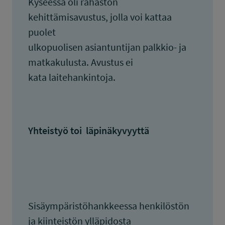
Kyseessä oli rahaston
kehittämisavustus, jolla voi kattaa
puolet
ulkopuolisen asiantuntijan palkkio- ja
matkakulusta. Avustus ei
kata laitehankintoja.
Yhteistyö toi läpinäkyvyyttä
Sisäympäristöhankkeessa henkilöstön
ja kiinteistön ylläpidosta