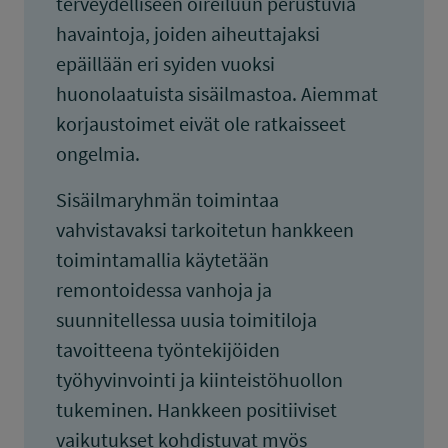
terveydelliseen oireiluun perustuvia
havaintoja, joiden aiheuttajaksi
epäillään eri syiden vuoksi
huonolaatuista sisäilmastoa. Aiemmat
korjaustoimet eivät ole ratkaisseet
ongelmia.
Sisäilmaryhmän toimintaa
vahvistavaksi tarkoitetun hankkeen
toimintamallia käytetään
remontoidessa vanhoja ja
suunnitellessa uusia toimitiloja
tavoitteena työntekijöiden
työhyvinvointi ja kiinteistöhuollon
tukeminen. Hankkeen positiiviset
vaikutukset kohdistuvat myös