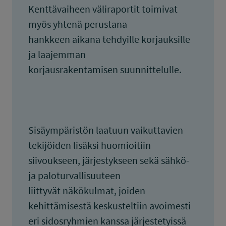
Kenttävaiheen väliraportit toimivat
myös yhtenä perustana
hankkeen aikana tehdyille korjauksille
ja laajemman
korjausrakentamisen suunnittelulle.
Sisäympäristön laatuun vaikuttavien
tekijöiden lisäksi huomioitiin
siivoukseen, järjestykseen sekä sähkö-
ja paloturvallisuuteen
liittyvät näkökulmat, joiden
kehittämisestä keskusteltiin avoimesti
eri sidosryhmien kanssa järjestetyissä