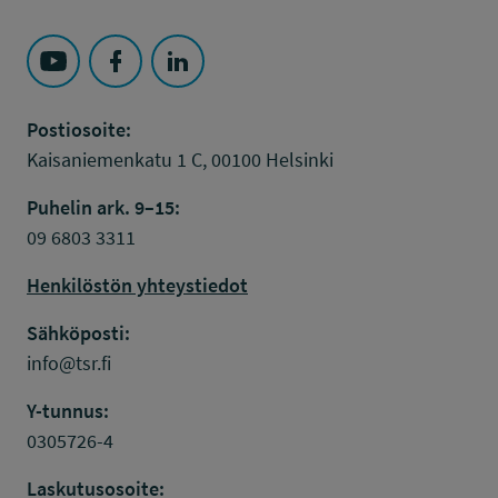
Seuraa Työsuojelurahasto kohteessa: YouTube
Seuraa Työsuojelurahasto kohteessa: Faceboo
Seuraa Työsuojelurahasto kohteessa: L
Postiosoite:
Kaisaniemenkatu 1 C, 00100 Helsinki
Puhelin ark. 9–15:
09 6803 3311
Henkilöstön yhteystiedot
Sähköposti:
info@tsr.fi
Y-tunnus:
0305726-4
Laskutusosoite: