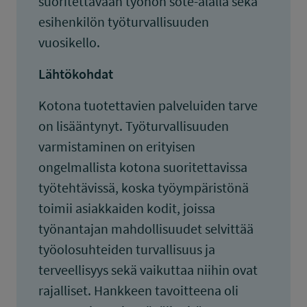
suoritettavaan työhön sote-alalla sekä
esihenkilön työturvallisuuden
vuosikello.
Lähtökohdat
Kotona tuotettavien palveluiden tarve
on lisääntynyt. Työturvallisuuden
varmistaminen on erityisen
ongelmallista kotona suoritettavissa
työtehtävissä, koska työympäristönä
toimii asiakkaiden kodit, joissa
työnantajan mahdollisuudet selvittää
työolosuhteiden turvallisuus ja
terveellisyys sekä vaikuttaa niihin ovat
rajalliset. Hankkeen tavoitteena oli