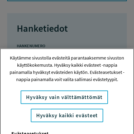
Hanketiedot
HANKENUMERO
210338
Käytämme sivustolla evästeitä parantaaksemme sivuston
käyttökokemusta. Hyväksy kaikki evästeet -nappia
HAKIJA
painamalla hyväksyt evästeiden käytön. Evästeasetukset -
Tampereen korkeakoulusäätiö sr
nappia painamalla voit valita sallimasi evästetyypit.
TOTEUTTAJA
Tampereen korkeakoulusäätiö sr
Hyväksy vain välttämättömät
LISÄTIETOJA
Hyväksy kaikki evästeet
Maria Lindholm
maria.lindholm@tuni.fi
Evästeasetukset