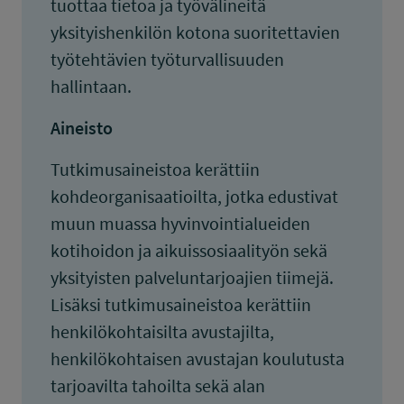
tuottaa tietoa ja työvälineitä
yksityishenkilön kotona suoritettavien
työtehtävien työturvallisuuden
hallintaan.
Aineisto
Tutkimusaineistoa kerättiin
kohdeorganisaatioilta, jotka edustivat
muun muassa hyvinvointialueiden
kotihoidon ja aikuissosiaalityön sekä
yksityisten palveluntarjoajien tiimejä.
Lisäksi tutkimusaineistoa kerättiin
henkilökohtaisilta avustajilta,
henkilökohtaisen avustajan koulutusta
tarjoavilta tahoilta sekä alan