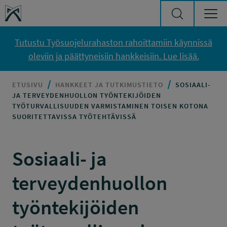
Siirry sisältöön
Työsuojelurahasto
Tutustu Työsuojelurahaston rahoittamiin käynnissä
oleviin ja päättyneisiin hankkeisiin. Lue lisää.
ETUSIVU
HANKKEET JA TUTKIMUSTIETO
SOSIAALI-
JA TERVEYDENHUOLLON TYÖNTEKIJÖIDEN
TYÖTURVALLISUUDEN VARMISTAMINEN TOISEN KOTONA
SUORITETTAVISSA TYÖTEHTÄVISSÄ
Sosiaali- ja
terveydenhuollon
työntekijöiden