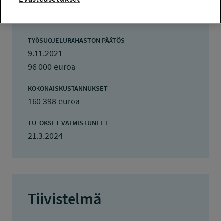
TOTEUTUSAIKA
1.2.2022 - 29.2.2024
TYÖSUOJELURAHASTON PÄÄTÖS
9.11.2021
96 000 euroa
KOKONAISKUSTANNUKSET
160 398 euroa
TULOKSET VALMISTUNEET
21.3.2024
Tiivistelmä