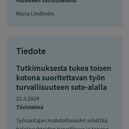
Hankkeen vastuuhenkilö
Maria Lindholm
Tiedote
Tutkimuksesta tukea toisen
kotona suoritettavan työn
turvallisuuteen sote-alalla
21.3.2024
Tiivistelmä
Työnantajan mahdollisuudet selvittää
työolosuhteiden turvallisuus ja terveys