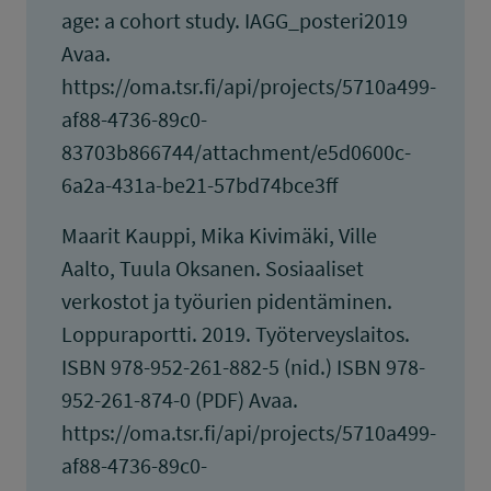
age: a cohort study. IAGG_posteri2019
Avaa.
https://oma.tsr.fi/api/projects/5710a499-
af88-4736-89c0-
83703b866744/attachment/e5d0600c-
6a2a-431a-be21-57bd74bce3ff
Maarit Kauppi, Mika Kivimäki, Ville
Aalto, Tuula Oksanen. Sosiaaliset
verkostot ja työurien pidentäminen.
Loppuraportti. 2019. Työterveyslaitos.
ISBN 978-952-261-882-5 (nid.) ISBN 978-
952-261-874-0 (PDF) Avaa.
https://oma.tsr.fi/api/projects/5710a499-
af88-4736-89c0-