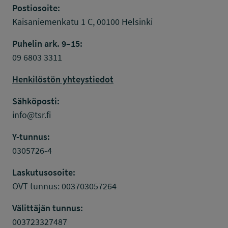
Postiosoite:
Kaisaniemenkatu 1 C, 00100 Helsinki
Puhelin ark. 9–15:
09 6803 3311
Henkilöstön yhteystiedot
Sähköposti:
info@tsr.fi
Y-tunnus:
0305726-4
Laskutusosoite:
OVT tunnus: 003703057264
Välittäjän tunnus:
003723327487