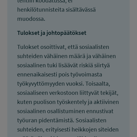
tehtiin koodatussa, ei
henkilötunnisteita sisältävässä
muodossa.
Tulokset ja johtopäätökset
Tulokset osoittivat, että sosiaalisten
suhteiden vähäinen määrä ja vähäinen
sosiaalinen tuki lisäävät riskiä siirtyä
ennenaikaisesti pois työvoimasta
työkyvyttömyyden vuoksi. Toisaalta,
sosiaaliseen verkostoon liittyvät tekijät,
kuten puolison työskentely ja aktiivinen
sosiaalinen osallistuminen ennustivat
työuran pidentämistä. Sosiaalisten
suhteiden, erityisesti heikkojen siteiden