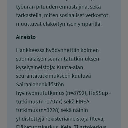
työuran pituuden ennustajina, sekä
tarkastella, miten sosiaaliset verkostot
muuttuvat eläköitymisen ympärillä.
Aineisto
Hankkeessa hyödynnettiin kolmen
suomalaisen seurantatutkimuksen
kyselyaineistoja: Kunta-alan
seurantatutkimukseen kuuluva
Sairaalahenkilöstön
hyvinvointitutkimus (n=8792), HeSSup -
tutkimus (n=17077) sekä FIREA-
tutkimus (n=3228) sekä näihin
yhdistettyjä rekisteriaineistoja (Keva,
Eläketurvakeskus, Kela, Tilastokeskus,