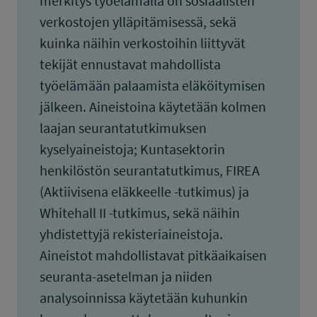
merkitys työelämällä on sosiaalisten
verkostojen ylläpitämisessä, sekä
kuinka näihin verkostoihin liittyvät
tekijät ennustavat mahdollista
työelämään palaamista eläköitymisen
jälkeen. Aineistoina käytetään kolmen
laajan seurantatutkimuksen
kyselyaineistoja; Kuntasektorin
henkilöstön seurantatutkimus, FIREA
(Aktiivisena eläkkeelle -tutkimus) ja
Whitehall II -tutkimus, sekä näihin
yhdistettyjä rekisteriaineistoja.
Aineistot mahdollistavat pitkäaikaisen
seuranta-asetelman ja niiden
analysoinnissa käytetään kuhunkin