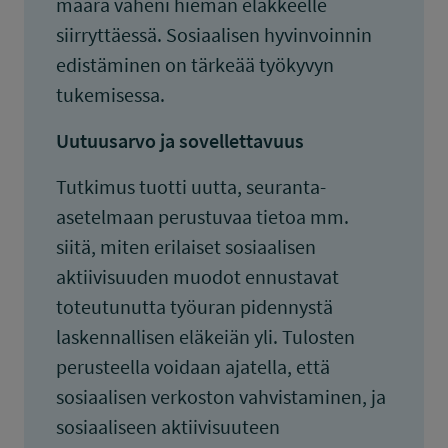
määrä väheni hieman eläkkeelle
siirryttäessä. Sosiaalisen hyvinvoinnin
edistäminen on tärkeää työkyvyn
tukemisessa.
Uutuusarvo ja sovellettavuus
Tutkimus tuotti uutta, seuranta-
asetelmaan perustuvaa tietoa mm.
siitä, miten erilaiset sosiaalisen
aktiivisuuden muodot ennustavat
toteutunutta työuran pidennystä
laskennallisen eläkeiän yli. Tulosten
perusteella voidaan ajatella, että
sosiaalisen verkoston vahvistaminen, ja
sosiaaliseen aktiivisuuteen