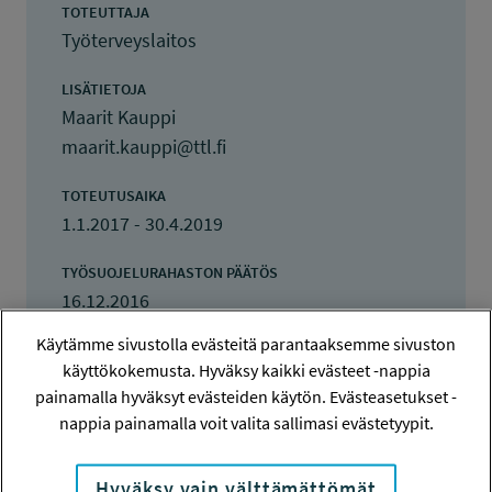
TOTEUTTAJA
Työterveyslaitos
LISÄTIETOJA
Maarit Kauppi
maarit.kauppi@ttl.fi
TOTEUTUSAIKA
1.1.2017 - 30.4.2019
TYÖSUOJELURAHASTON PÄÄTÖS
16.12.2016
100 000 euroa
Käytämme sivustolla evästeitä parantaaksemme sivuston
käyttökokemusta. Hyväksy kaikki evästeet -nappia
KOKONAISKUSTANNUKSET
painamalla hyväksyt evästeiden käytön. Evästeasetukset -
169 319 euroa
nappia painamalla voit valita sallimasi evästetyypit.
TULOKSET VALMISTUNEET
30.4.2019
Hyväksy vain välttämättömät