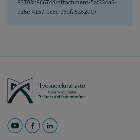
83703b866744/attachment/5af334a6-
916e-4157-bc8c-060fa5352d07
Työsuojelurahasto
Seuraa Työsuojelurahasto kohteessa: YouTube
Seuraa Työsuojelurahasto kohteessa: Faceboo
Seuraa Työsuojelurahasto kohteessa: L