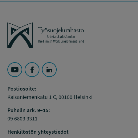
Työsuojelurahasto
Seuraa Työsuojelurahasto kohteessa: YouTube
Seuraa Työsuojelurahasto kohteessa: Faceboo
Seuraa Työsuojelurahasto kohteessa: L
Postiosoite:
Kaisaniemenkatu 1 C, 00100 Helsinki
Puhelin ark. 9–15:
09 6803 3311
Henkilöstön yhteystiedot