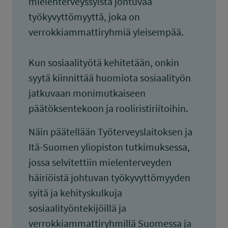
mielenterveyssyistä johtuvaa
työkyvyttömyyttä, joka on
verrokkiammattiryhmiä yleisempää.
Kun sosiaalityötä kehitetään, onkin
syytä kiinnittää huomiota sosiaalityön
jatkuvaan monimutkaiseen
päätöksentekoon ja rooliristiriitoihin.
Näin päätellään Työterveyslaitoksen ja
Itä-Suomen yliopiston tutkimuksessa,
jossa selvitettiin mielenterveyden
häiriöistä johtuvan työkyvyttömyyden
syitä ja kehityskulkuja
sosiaalityöntekijöillä ja
verrokkiammattiryhmillä Suomessa ja