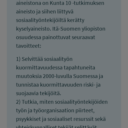
aineistona on Kunta 10 -tutkimuksen
aineisto ja siihen liittyvä
sosiaalityöntekijöiltä kerätty
kyselyaineisto. Itä-Suomen yliopiston
osuudessa painottuvat seuraavat
tavoitteet:
1) Selvittää sosiaalityön
kuormittavuudessa tapahtuneita
muutoksia 2000-luvulla Suomessa ja
tunnistaa kuormittavuuden riski- ja
suojaavia tekijöitä.
2) Tutkia, miten sosiaalityöntekijöiden
työn ja työorganisaation piirteet,
psyykkiset ja sosiaaliset resurssit sekä
yhteiskunnalliset tekijät selittävät