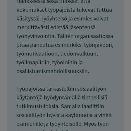
Hankkeessa sekä tulokset että
kokemukset työpajoista tukevat tuttua
käsitystä: Työyhteisö ja esimies voivat
merkittävästi edistää jäsentensä
työhyvinvointia. Tällöin organisaatiossa
pitää paneutua esimerkiksi työnjakoon,
työmotivaatioon, tiedonkulkuun,
työilmapiiriin, työoloihin ja
osallistumismahdollisuuksiin.
Työpajoissa tarkasteltiin sosiaalityön
käytäntöjä hyödyntämällä tieteellisiä
tutkimustuloksia. Samalla laadittiin
sosiaalityön hyvistä käytännöistä vinkit
esimiehille ja työyhteisölle. Myös työn