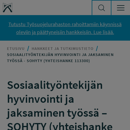
Siirry sisältöön
Työsuojelurahasto
Tutustu Työsuojelurahaston rahoittamiin käynnissä
oleviin ja päättyneisiin hankkeisiin. Lue lisää.
ETUSIVU
HANKKEET JA TUTKIMUSTIETO
SOSIAALITYÖNTEKIJÄN HYVINVOINTI JA JAKSAMINEN
TYÖSSÄ - SOHYTY (YHTEISHANKE 113300)
Sosiaalityöntekijän
hyvinvointi ja
jaksaminen työssä –
SOHYTY (yhteishanke