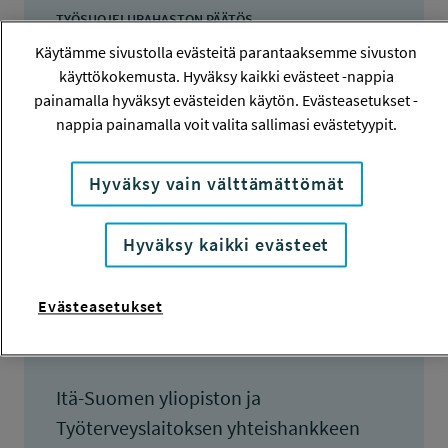
TYÖSUOJELURAHASTON PÄÄTÖS
18.2.2014
Käytämme sivustolla evästeitä parantaaksemme sivuston
90 000 euroa
käyttökokemusta. Hyväksy kaikki evästeet -nappia
painamalla hyväksyt evästeiden käytön. Evästeasetukset -
KOKONAISKUSTANNUKSET
nappia painamalla voit valita sallimasi evästetyypit.
134 200 euroa
Hyväksy vain välttämättömät
TULOKSET VALMISTUNEET
31.12.2015
Hyväksy kaikki evästeet
Evästeasetukset
Tiivistelmä
Itä-Suomen yliopiston ja
Työterveyslaitoksen yhteishankkeen