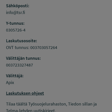
Sähköposti:
info@tsr.fi
Y-tunnus:
0305726-4
Laskutusosoite:
OVT tunnus: 003703057264
Välittäjän tunnus:
003723327487
Välittäjä:
Apix
Laskutuksen ohjeet
Tilaa täältä Työsuojelurahaston, Tiedon sillan ja
Telma-lehden uutiskirjeet.