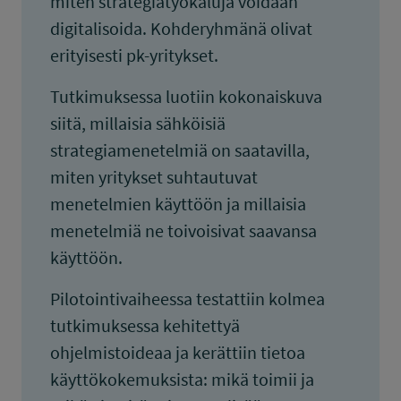
miten strategiatyökaluja voidaan
digitalisoida. Kohderyhmänä olivat
erityisesti pk-yritykset.
Tutkimuksessa luotiin kokonaiskuva
siitä, millaisia sähköisiä
strategiamenetelmiä on saatavilla,
miten yritykset suhtautuvat
menetelmien käyttöön ja millaisia
menetelmiä ne toivoisivat saavansa
käyttöön.
Pilotointivaiheessa testattiin kolmea
tutkimuksessa kehitettyä
ohjelmistoideaa ja kerättiin tietoa
käyttökokemuksista: mikä toimii ja