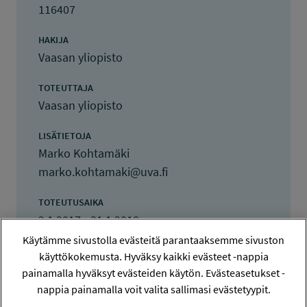
116407
HAKIJA
Vaasan yliopisto
TOTEUTTAJA
Vaasan yliopisto
LISÄTIETOJA
Marko Kohtamäki
marko.kohtamaki@uva.fi
TOTEUTUSAIKA
2.1.2017 - 31.1.2018
Käytämme sivustolla evästeitä parantaaksemme sivuston
TYÖSUOJELURAHASTON PÄÄTÖS
käyttökokemusta. Hyväksy kaikki evästeet -nappia
24.10.2016
painamalla hyväksyt evästeiden käytön. Evästeasetukset -
40 000 euroa
nappia painamalla voit valita sallimasi evästetyypit.