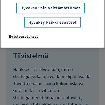
KOKONAISKUSTANNUKSET
Hyväksy vain välttämättömät
58 750 euroa
TULOKSET VALMISTUNEET
Hyväksy kaikki evästeet
31.1.2018
Evästeasetukset
Tiivistelmä
Hankkeessa selvitetään, miten
strategiatyökaluja voidaan digitalisoida.
Tavoitteena on saada kokonaiskuva
siitä, millaisia sähköisiä
strategiamenetelmiä on saatavilla ,
millaisilla tekniikoilla ne on toteutettu,