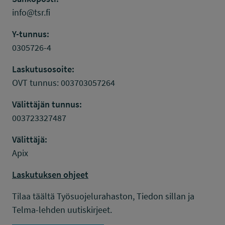
info@tsr.fi
Y-tunnus:
0305726-4
Laskutusosoite:
OVT tunnus: 003703057264
Välittäjän tunnus:
003723327487
Välittäjä:
Apix
Laskutuksen ohjeet
Tilaa täältä Työsuojelurahaston, Tiedon sillan ja
Telma-lehden uutiskirjeet.