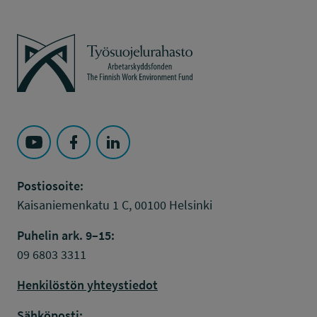
Työsuojelurahasto
Seuraa Työsuojelurahasto kohteessa: YouTube
Seuraa Työsuojelurahasto kohteessa: Faceboo
Seuraa Työsuojelurahasto kohteessa: L
Postiosoite:
Kaisaniemenkatu 1 C, 00100 Helsinki
Puhelin ark. 9–15:
09 6803 3311
Henkilöstön yhteystiedot
Sähköposti: