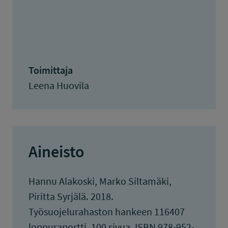
Toimittaja
Leena Huovila
Aineisto
Hannu Alakoski, Marko Siltamäki,
Piritta Syrjälä. 2018.
Työsuojelurahaston hankeen 116407
loppuraportti. 100 sivua. ISBN 978-952-