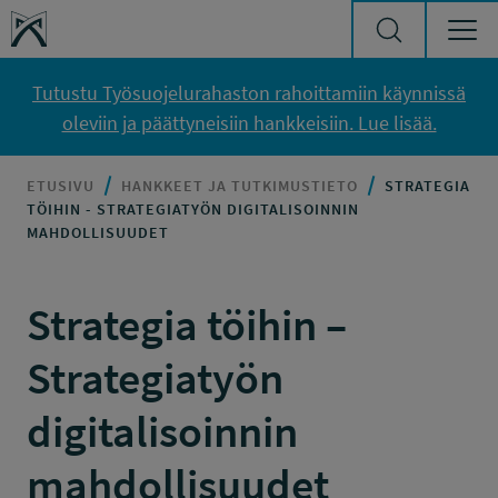
Siirry sisältöön
Työsuojelurahasto
Tutustu Työsuojelurahaston rahoittamiin käynnissä
oleviin ja päättyneisiin hankkeisiin. Lue lisää.
ETUSIVU
HANKKEET JA TUTKIMUSTIETO
STRATEGIA
TÖIHIN - STRATEGIATYÖN DIGITALISOINNIN
MAHDOLLISUUDET
Strategia töihin –
Strategiatyön
digitalisoinnin
mahdollisuudet