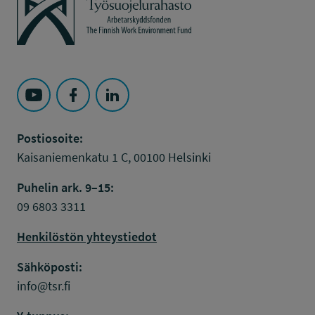
Seuraa Työsuojelurahasto kohteessa: YouTube
Seuraa Työsuojelurahasto kohteessa: Faceboo
Seuraa Työsuojelurahasto kohteessa: L
Postiosoite:
Kaisaniemenkatu 1 C, 00100 Helsinki
Puhelin ark. 9–15:
09 6803 3311
Henkilöstön yhteystiedot
Sähköposti:
info@tsr.fi