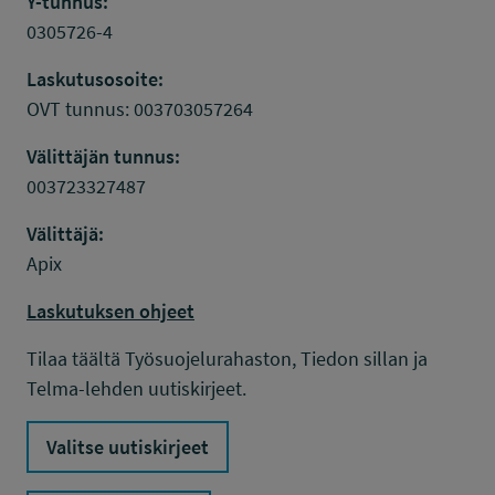
Y-tunnus:
0305726-4
Laskutusosoite:
OVT tunnus: 003703057264
Välittäjän tunnus:
003723327487
Välittäjä:
Apix
Laskutuksen ohjeet
Tilaa täältä Työsuojelurahaston, Tiedon sillan ja
Telma-lehden uutiskirjeet.
Valitse uutiskirjeet