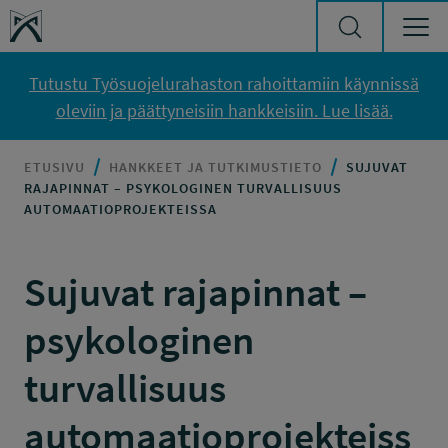
Siirry sisältöön
Työsuojelurahasto
Tutustu Työsuojelurahaston rahoittamiin käynnissä
oleviin ja päättyneisiin hankkeisiin. Lue lisää.
ETUSIVU
HANKKEET JA TUTKIMUSTIETO
SUJUVAT
RAJAPINNAT – PSYKOLOGINEN TURVALLISUUS
AUTOMAATIOPROJEKTEISSA
Sujuvat rajapinnat –
psykologinen
turvallisuus
automaatioprojekteiss