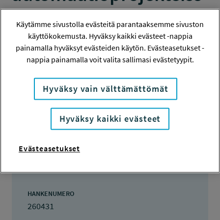
a
Käytämme sivustolla evästeitä parantaaksemme sivuston
käyttökokemusta. Hyväksy kaikki evästeet -nappia
KEHITTÄMISRAHOITUS
painamalla hyväksyt evästeiden käytön. Evästeasetukset -
nappia painamalla voit valita sallimasi evästetyypit.
Hanketiedot
Hyväksy vain välttämättömät
Tiivistelmä
Hyväksy kaikki evästeet
Evästeasetukset
Hanketiedot
HANKENUMERO
260431