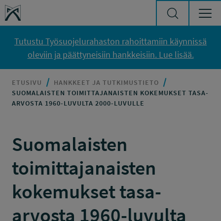
Siirry sisältöön
Työsuojelurahasto
Tutustu Työsuojelurahaston rahoittamiin käynnissä
oleviin ja päättyneisiin hankkeisiin. Lue lisää.
ETUSIVU
HANKKEET JA TUTKIMUSTIETO
SUOMALAISTEN TOIMITTAJANAISTEN KOKEMUKSET TASA-
ARVOSTA 1960-LUVULTA 2000-LUVULLE
Suomalaisten
toimittajanaisten
kokemukset tasa-
arvosta 1960-luvulta