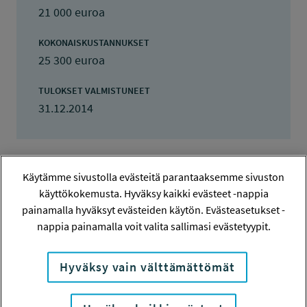
21 000 euroa
KOKONAISKUSTANNUKSET
25 300 euroa
TULOKSET VALMISTUNEET
31.12.2014
Käytämme sivustolla evästeitä parantaaksemme sivuston
Tiivistelmä
käyttökokemusta. Hyväksy kaikki evästeet -nappia
painamalla hyväksyt evästeiden käytön. Evästeasetukset -
nappia painamalla voit valita sallimasi evästetyypit.
Hanke on pitkittäistutkimus, joka
kattaa ajallisesti toimittajan
Hyväksy vain välttämättömät
ammattikunnan sukupuolirakenteessa
tapahtuneen muutoksen