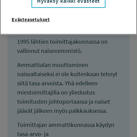
Hyväksy kaikki evästeet
vuosikymmenet. 1960-luvun alussa
enemmistö toimittajista oli Suomessa
Evästeasetukset
miehiä, mutta tämän jälkeen ammatti
on naisistunut vähitellen. Vuodesta
1995 lähtien toimittajakunnassa on
vallinnut naisenemmistö.
Ammattialan muuttuminen
naisvaltaiseksi ei ole kuitenkaan tehnyt
siitä tasa-arvoista. Yhä edelleen
miestoimittajilla on yliedustus
toimitusten johtoportaassa ja naiset
jäävät jälkeen myös palkkauksessa.
Toimittajan ammattikunnassa käydyn
tasa-arvo- ja