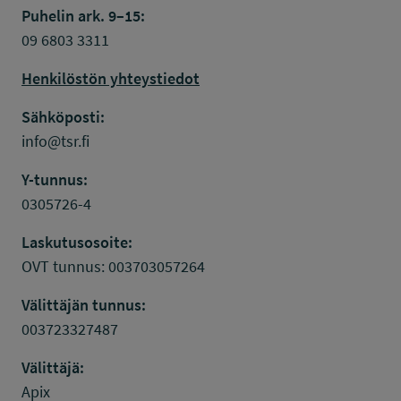
Puhelin ark. 9–15:
09 6803 3311
Henkilöstön yhteystiedot
Sähköposti:
info@tsr.fi
Y-tunnus:
0305726-4
Laskutusosoite:
OVT tunnus: 003703057264
Välittäjän tunnus:
003723327487
Välittäjä:
Apix