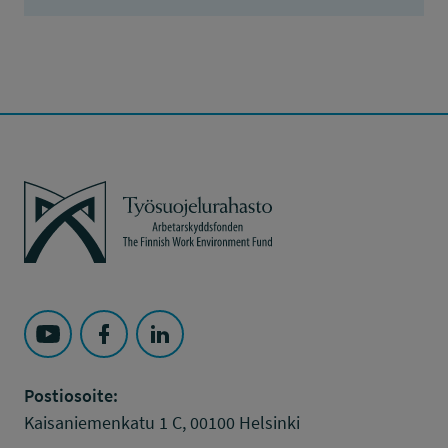
Työsuojelurahasto
Seuraa Työsuojelurahasto kohteessa: YouTube
Seuraa Työsuojelurahasto kohteessa: Faceboo
Seuraa Työsuojelurahasto kohteessa: L
Postiosoite:
Kaisaniemenkatu 1 C, 00100 Helsinki