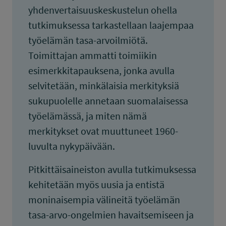
yhdenvertaisuuskeskustelun ohella
tutkimuksessa tarkastellaan laajempaa
työelämän tasa-arvoilmiötä.
Toimittajan ammatti toimiikin
esimerkkitapauksena, jonka avulla
selvitetään, minkälaisia merkityksiä
sukupuolelle annetaan suomalaisessa
työelämässä, ja miten nämä
merkitykset ovat muuttuneet 1960-
luvulta nykypäivään.
Pitkittäisaineiston avulla tutkimuksessa
kehitetään myös uusia ja entistä
moninaisempia välineitä työelämän
tasa-arvo-ongelmien havaitsemiseen ja