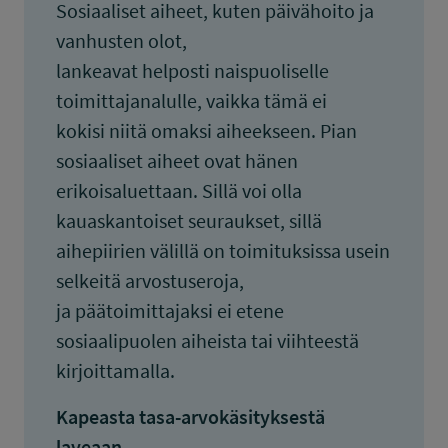
Sosiaaliset aiheet, kuten päivähoito ja
vanhusten olot,
lankeavat helposti naispuoliselle
toimittajanalulle, vaikka tämä ei
kokisi niitä omaksi aiheekseen. Pian
sosiaaliset aiheet ovat hänen
erikoisaluettaan. Sillä voi olla
kauaskantoiset seuraukset, sillä
aihepiirien välillä on toimituksissa usein
selkeitä arvostuseroja,
ja päätoimittajaksi ei etene
sosiaalipuolen aiheista tai viihteestä
kirjoittamalla.
Kapeasta tasa-arvokäsityksestä
laveaan