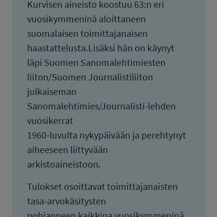
Kurvisen aineisto koostuu 63:n eri
vuosikymmeninä aloittaneen
suomalaisen toimittajanaisen
haastattelusta.Lisäksi hän on käynyt
läpi Suomen Sanomalehtimiesten
liiton/Suomen Journalistiliiton
julkaiseman
Sanomalehtimies/Journalisti-lehden
vuosikerrat
1960-luvulta nykypäivään ja perehtynyt
aiheeseen liittyvään
arkistoaineistoon.
Tulokset osoittavat toimittajanaisten
tasa-arvokäsitysten
pohjanneen kaikkina vuosikymmeninä