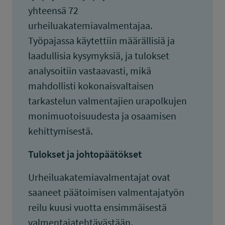
yhteensä 72
urheiluakatemiavalmentajaa.
Työpajassa käytettiin määrällisiä ja
laadullisia kysymyksiä, ja tulokset
analysoitiin vastaavasti, mikä
mahdollisti kokonaisvaltaisen
tarkastelun valmentajien urapolkujen
monimuotoisuudesta ja osaamisen
kehittymisestä.
Tulokset ja johtopäätökset
Urheiluakatemiavalmentajat ovat
saaneet päätoimisen valmentajatyön
reilu kuusi vuotta ensimmäisestä
valmentajatehtävästään.