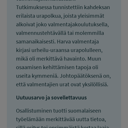
Tutkimuksessa tunnistettiin kahdeksan
erilaista urapolkua, joista yleisimmät
alkoivat joko valmentajakoulutuksella,
valmennustehtävällä tai molemmilla
samanaikaisesti. Harva valmentaja
kirjasi urheilu-uraansa urapolulleen,
mikä oli merkittävä havainto. Muun
osaamisen kehittämisen tapoja oli
useita kymmeniä. Johtopäätöksenä on,
että valmentajien urat ovat yksilöllisiä.
Uutuusarvo ja sovellettavuus
Osallistuminen tuotti suomalaiseen
työelämään merkittävää uutta tietoa,
sillä esitys toi ensimmäistä kertaa laaja-