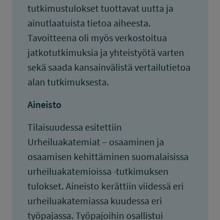
tutkimustulokset tuottavat uutta ja
ainutlaatuista tietoa aiheesta.
Tavoitteena oli myös verkostoitua
jatkotutkimuksia ja yhteistyötä varten
sekä saada kansainvälistä vertailutietoa
alan tutkimuksesta.
Aineisto
Tilaisuudessa esitettiin
Urheiluakatemiat – osaaminen ja
osaamisen kehittäminen suomalaisissa
urheiluakatemioissa -tutkimuksen
tulokset. Aineisto kerättiin viidessä eri
urheiluakatemiassa kuudessa eri
työpajassa. Työpajoihin osallistui