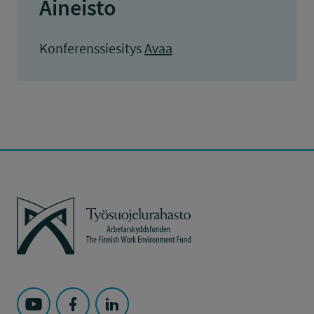
Aineisto
Konferenssiesitys
Avaa
Työsuojelurahasto
Seuraa Työsuojelurahasto kohteessa: YouTube
Seuraa Työsuojelurahasto kohteessa: Faceboo
Seuraa Työsuojelurahasto kohteessa: L