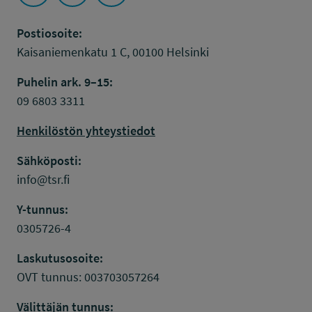
Postiosoite:
Kaisaniemenkatu 1 C, 00100 Helsinki
Puhelin ark. 9–15:
09 6803 3311
Henkilöstön yhteystiedot
Sähköposti:
info@tsr.fi
Y-tunnus:
0305726-4
Laskutusosoite:
OVT tunnus: 003703057264
Välittäjän tunnus: