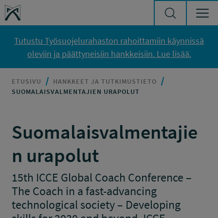
Siirry sisältöön
Työsuojelurahasto
Tutustu Työsuojelurahaston rahoittamiin käynnissä
oleviin ja päättyneisiin hankkeisiin. Lue lisää.
ETUSIVU
HANKKEET JA TUTKIMUSTIETO
SUOMALAISVALMENTAJIEN URAPOLUT
Suomalaisvalmentajie
n urapolut
15th ICCE Global Coach Conference –
The Coach in a fast-advancing
technological society – Developing