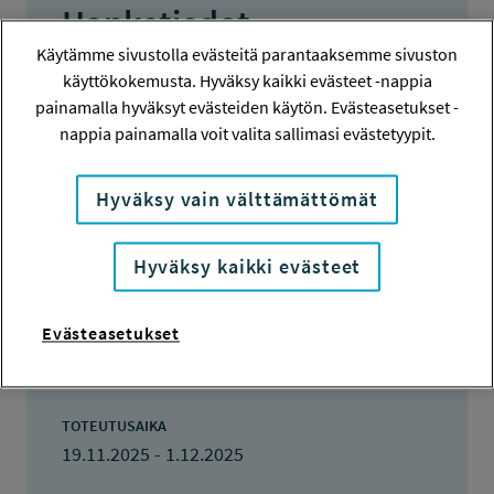
Hanketiedot
Käytämme sivustolla evästeitä parantaaksemme sivuston
käyttökokemusta. Hyväksy kaikki evästeet -nappia
HANKENUMERO
painamalla hyväksyt evästeiden käytön. Evästeasetukset -
250681
nappia painamalla voit valita sallimasi evästetyypit.
HAKIJA
Riikka Varjus
Hyväksy vain välttämättömät
TOTEUTTAJA
Hyväksy kaikki evästeet
Riikka Varjus
LISÄTIETOJA
Evästeasetukset
Riikka Varjus
riikka.a.varjus@jyu.fi
TOTEUTUSAIKA
19.11.2025 - 1.12.2025