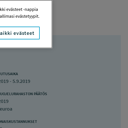
ki evästeet -nappia
llimasi evästetyypit.
aikki evästeet
UTUSAIKA
2019 - 5.9.2019
UOJELURAHASTON PÄÄTÖS
2019
 euroa
ONAISKUSTANNUKSET