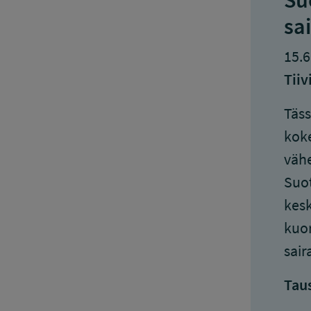
Su
sa
15.6
Tiiv
Täss
koke
vähe
Suot
kesk
kuor
sair
Tau