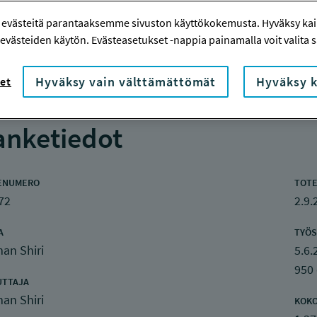
a asetelmassa
 evästeitä parantaaksemme sivuston käyttökokemusta. Hyväksy kaik
evästeiden käytön. Evästeasetukset -nappia painamalla voit valita sa
Hyväksy vain välttämättömät
Hyväksy k
et
nketiedot
ENUMERO
TOTE
72
2.9.
A
TYÖS
an Shiri
5.6.
950
UTTAJA
an Shiri
KOK