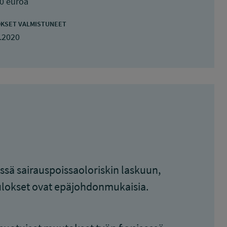
0 euroa
KSET VALMISTUNEET
.2020
sä sairauspoissaoloriskin laskuun,
tulokset ovat epäjohdonmukaisia.