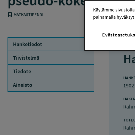
pseudo-kokeellisess
Käytämme sivustolla
MATKASTIPENDI
painamalla hyväksyt 
Evästeasetuks
Hanketiedot
Ha
Tiivistelmä
Tiedote
HANK
Aineisto
1902
HAKIJ
Rahm
TOTE
Rahm