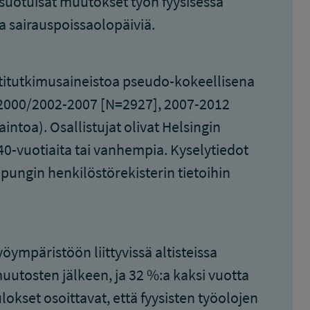
suotuisat muutokset työn fyysisessä
sa sairauspoissaolopäiviä.
ttitutkimusaineistoa pseudo-kokeellisena
 (2000/2002-2007 [N=2927], 2007-2012
toa). Osallistujat olivat Helsingin
 40-vuotiaita tai vanhempia. Kyselytiedot
aupungin henkilöstörekisterin tietoihin
ympäristöön liittyvissä altisteissa
utosten jälkeen, ja 32 %:a kaksi vuotta
kset osoittavat, että fyysisten työolojen