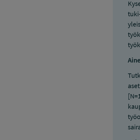
Kyse
tuki
ylei
työk
työk
Aine
Tutk
aset
[N=1
kaup
työo
sair