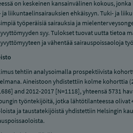
essä on keskeinen kansainvälinen kokous, jonka k
- ja liikuntaelinsairauksien ehkäisyyn. Tuki- ja li
simpiä työperäisiä sairauksia ja mielenterveysonge
yvyttömyyden syy. Tulokset tuovat uutta tietoa m
yvyttömyyteen ja vähentää sairauspoissaoloja t
isto
imus tehtiin analysoimalla prospektiivista kohor
elmana. Aineistoon yhdistettiin kolme kohorttia
686] and 2012-2017 [N=1118], yhteensä 5731 havain
ungin työntekijöitä, jotka lähtötilanteessa olivat
loista ja taustatekijöistä yhdistettiin Helsingin k
auspoissaoloista.