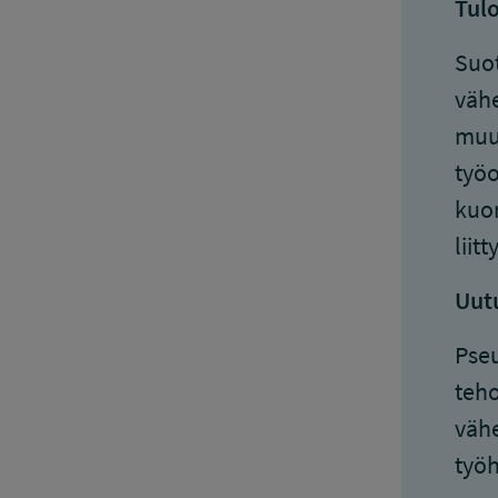
Tulo
Suot
vähe
muut
työo
kuor
liit
Uutu
Pseu
teho
vähe
työh