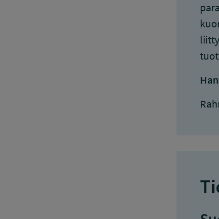
para
kuor
liit
tuot
Han
Rah
Ti