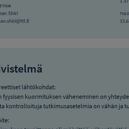
1 37
IETOJA
an Shiri
TULO
n.shiri@ttl.fi
15.6
ivistelmä
eettiset lähtökohdat:
 fyysisen kuormituksen väheneminen on yhteydes
a kontrolloituja tutkimusasetelmia on vähän ja 
ite: