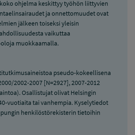
oko ohjelma keskittyy työhön liittyvien
ikuntaelinsairaudet ja onnettomuudet ovat
lmien jälkeen toiseksi yleisin
ahdollisuudesta vaikuttaa
yöoloja muokkaamalla.
ttitutkimusaineistoa pseudo-kokeellisena
 (2000/2002-2007 [N=2927], 2007-2012
toa). Osallistujat olivat Helsingin
 40-vuotiaita tai vanhempia. Kyselytiedot
aupungin henkilöstörekisterin tietoihin