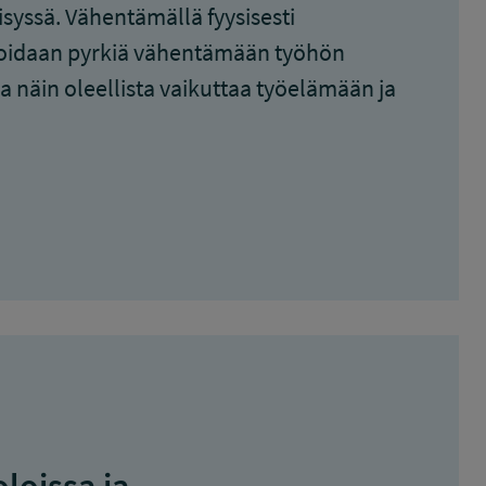
yssä. Vähentämällä fyysisesti
a voidaan pyrkiä vähentämään työhön
a ja näin oleellista vaikuttaa työelämään ja