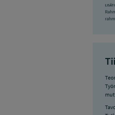
LISÄT
Rahm
rahma
Ti
Teor
Työn
mutt
Tavo