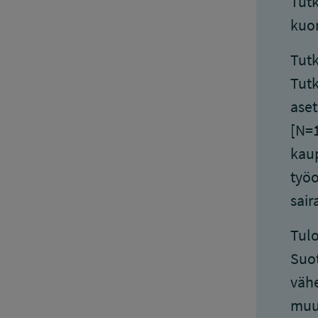
Tutk
kuor
Tutk
Tutk
aset
[N=1
kaup
työo
sair
Tulo
Suot
vähe
muut