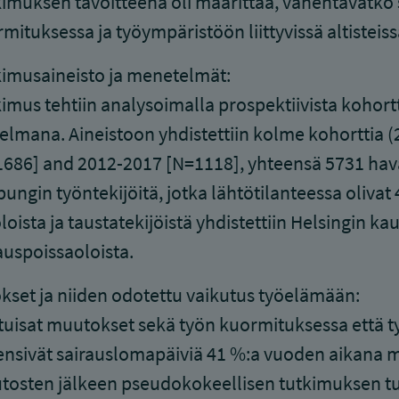
imuksen tavoitteena oli määrittää, vähentävätkö 
mituksessa ja työympäristöön liittyvissä altisteis
imusaineisto ja menetelmät:
imus tehtiin analysoimalla prospektiivista kohor
elmana. Aineistoon yhdistettiin kolme kohorttia
686] and 2012-2017 [N=1118], yhteensä 5731 havain
ungin työntekijöitä, jotka lähtötilanteessa olivat
loista ja taustatekijöistä yhdistettiin Helsingin k
auspoissaoloista.
kset ja niiden odotettu vaikutus työelämään:
uisat muutokset sekä työn kuormituksessa että työ
nsivät sairauslomapäiviä 41 %:a vuoden aikana mu
osten jälkeen pseudokokeellisen tutkimuksen tulo