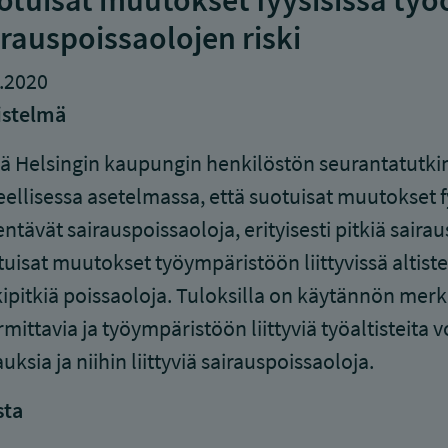
otuisat muutokset fyysisissä työo
irauspoissaolojen riski
.2020
istelmä
ä Helsingin kaupungin henkilöstön seurantatutk
ellisessa asetelmassa, että suotuisat muutokset f
ntävät sairauspoissaoloja, erityisesti pitkiä sair
uisat muutokset työympäristöön liittyvissä altisteis
ipitkiä poissaoloja. Tuloksilla on käytännön merkit
mittavia ja työympäristöön liittyviä työaltisteita 
auksia ja niihin liittyviä sairauspoissaoloja.
sta