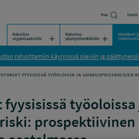
Hae
Usein 
Rahoitus
Rahoitus
Hankkeet j
Avaa/Sulje valikko
Avaa/Sulje vali
organisaatioille
yksityishenkilöille
tutkimusti
ton rahoittamiin käynnissä oleviin ja päättyneisiin
UTOKSET FYYSISISSÄ TYÖOLOISSA JA SAIRAUSPOISSAOLOJEN R
fyysisissä työoloissa 
riski: prospektiivinen