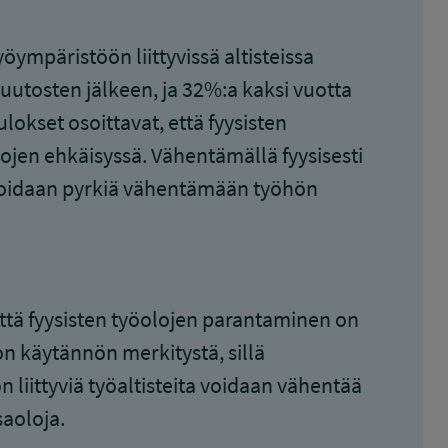
ympäristöön liittyvissä altisteissa
utosten jälkeen, ja 32%:a kaksi vuotta
okset osoittavat, että fyysisten
jen ehkäisyssä. Vähentämällä fyysisesti
a voidaan pyrkiä vähentämään työhön
ttä fyysisten työolojen parantaminen on
on käytännön merkitystä, sillä
 liittyviä työaltisteita voidaan vähentää
saoloja.