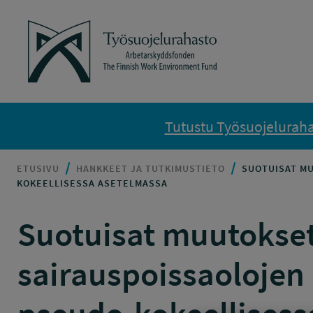
Siirry sisältöön
Työsuojelurahasto
Tutustu Työsuojelurahas
ETUSIVU
HANKKEET JA TUTKIMUSTIETO
SUOTUISAT MU
KOKEELLISESSA ASETELMASSA
Suotuisat muutokset 
sairauspoissaolojen 