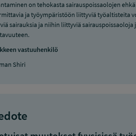
ntaminen on tehokasta sairauspoissaolojen ehkäis
mittavia ja työympäristöön liittyviä työaltisteit
tyviä sairauksia ja niihin liittyviä sairauspoissaoloj
tavuuteen.
kkeen vastuuhenkilö
man Shiri
edote