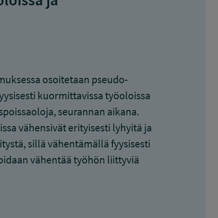
loissa ja
imuksessa osoitetaan pseudo-
yysisesti kuormittavissa työoloissa
auspoissaoloja, seurannan aikana.
sa vähensivät erityisesti lyhyitä ja
ystä, sillä vähentämällä fyysisesti
voidaan vähentää työhön liittyviä