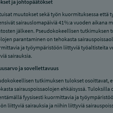
kset ja johtopäätökset
uisat muutokset sekä työn kuormituksessa että työ
nsivät sairauslomapäiviä 41%:a vuoden aikana mu
osten jälkeen. Pseudokokeellisen tutkimuksen tul
lojen parantaminen on tehokasta sairauspoissaolo
mittavia ja työympäristöön liittyviä työaltisteit
tyviä sairauksia.
usarvo ja sovellettavuus
dokokeellisen tutkimuksen tulokset osoittavat, e
kasta sairauspoissaolojen ehkäisyssä. Tuloksilla 
ntämällä fyysisesti kuormittavia ja työympäristöön
ön liittyviä sairauksia ja niihin liittyviä sairauspois