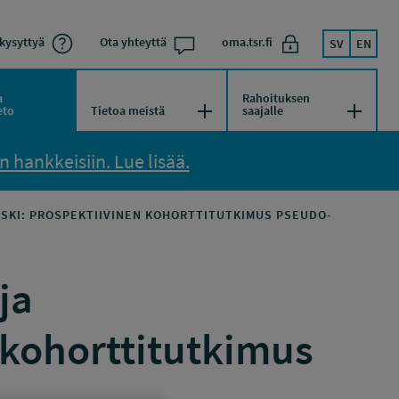
kysyttyä
Ota yhteyttä
oma.tsr.fi
SV
EN
a
Rahoituksen
kko
Avaa/Sulje valikko
Avaa/Su
eto
Tietoa meistä
saajalle
 hankkeisiin. Lue lisää.
ISKI: PROSPEKTIIVINEN KOHORTTITUTKIMUS PSEUDO-
ja
 kohorttitutkimus