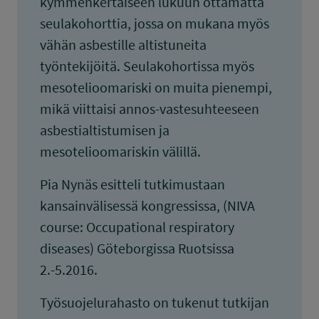
kymmenkertaiseen lukuun ottamatta
seulakohorttia, jossa on mukana myös
vähän asbestille altistuneita
työntekijöitä. Seulakohortissa myös
mesotelioomariski on muita pienempi,
mikä viittaisi annos-vastesuhteeseen
asbestialtistumisen ja
mesotelioomariskin välillä.
Pia Nynäs esitteli tutkimustaan
kansainvälisessä kongressissa, (NIVA
course: Occupational respiratory
diseases) Göteborgissa Ruotsissa
2.-5.2016.
Työsuojelurahasto on tukenut tutkijan