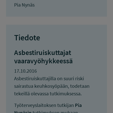
Pia Nynäs
Tiedote
Asbestiruiskuttajat
vaaravyöhykkeessä
17.10.2016
Asbestiruiskuttajilla on suuri riski
sairastua keuhkosyöpään, todetaan
tekeillä olevassa tutkimuksessa.
Työterveyslaitoksen tutkijan
Pia
Nynäsin
tutkimuksen mukaan