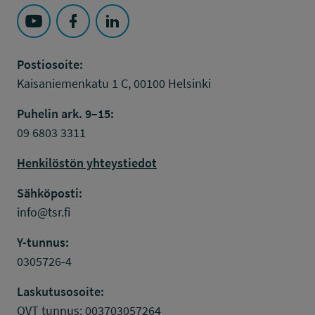
Seuraa Työsuojelurahasto kohteessa: YouTube
Seuraa Työsuojelurahasto kohteessa: Faceboo
Seuraa Työsuojelurahasto kohteessa: L
Postiosoite:
Kaisaniemenkatu 1 C, 00100 Helsinki
Puhelin ark. 9–15:
09 6803 3311
Henkilöstön yhteystiedot
Sähköposti:
info@tsr.fi
Y-tunnus:
0305726-4
Laskutusosoite:
OVT tunnus: 003703057264