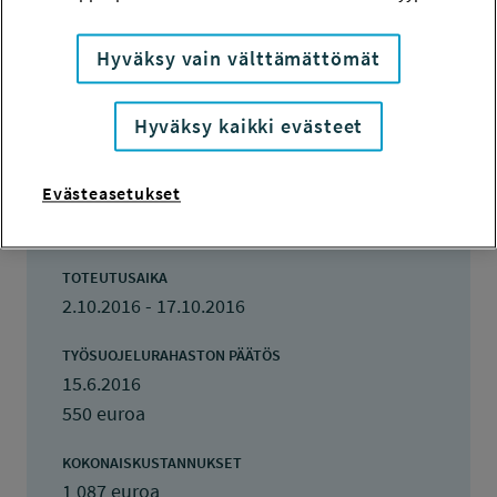
HAKIJA
Pia Nynäs
Hyväksy vain välttämättömät
TOTEUTTAJA
Pia Nynäs
Hyväksy kaikki evästeet
LISÄTIETOJA
Evästeasetukset
Pia Nynäs
pia.nynas@ttl.fi
TOTEUTUSAIKA
2.10.2016 - 17.10.2016
TYÖSUOJELURAHASTON PÄÄTÖS
15.6.2016
550 euroa
KOKONAISKUSTANNUKSET
1 087 euroa