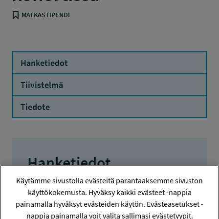
MATKASTIPENDI
Hanketiedot
Tiivistelmä
Tiedote
Hanketiedot
Käytämme sivustolla evästeitä parantaaksemme sivuston
HANKENUMERO
käyttökokemusta. Hyväksy kaikki evästeet -nappia
116247
painamalla hyväksyt evästeiden käytön. Evästeasetukset -
nappia painamalla voit valita sallimasi evästetyypit.