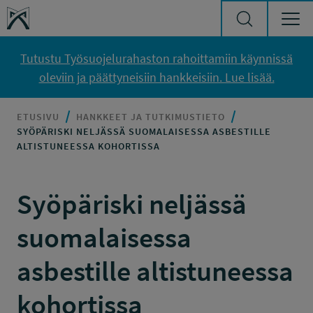
Siirry sisältöön
Työsuojelurahasto
Tutustu Työsuojelurahaston rahoittamiin käynnissä
oleviin ja päättyneisiin hankkeisiin. Lue lisää.
ETUSIVU
HANKKEET JA TUTKIMUSTIETO
SYÖPÄRISKI NELJÄSSÄ SUOMALAISESSA ASBESTILLE
ALTISTUNEESSA KOHORTISSA
Syöpäriski neljässä
suomalaisessa
asbestille altistuneessa
kohortissa