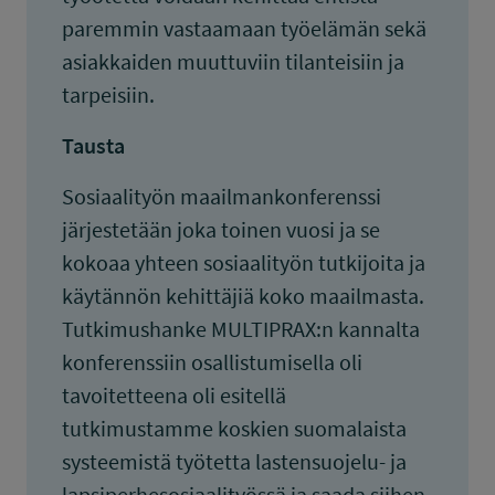
paremmin vastaamaan työelämän sekä
asiakkaiden muuttuviin tilanteisiin ja
tarpeisiin.
Tausta
Sosiaalityön maailmankonferenssi
järjestetään joka toinen vuosi ja se
kokoaa yhteen sosiaalityön tutkijoita ja
käytännön kehittäjiä koko maailmasta.
Tutkimushanke MULTIPRAX:n kannalta
konferenssiin osallistumisella oli
tavoitetteena oli esitellä
tutkimustamme koskien suomalaista
systeemistä työtetta lastensuojelu- ja
lapsiperhesosiaalityössä ja saada siihen