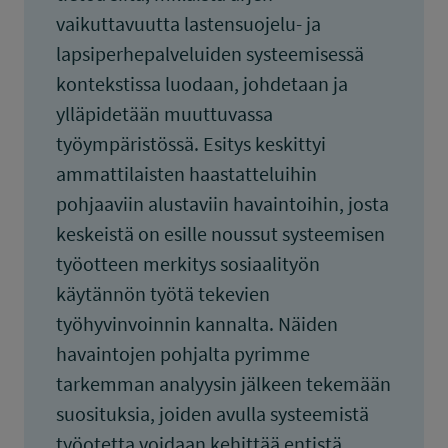
vaikuttavuutta lastensuojelu- ja
lapsiperhepalveluiden systeemisessä
kontekstissa luodaan, johdetaan ja
ylläpidetään muuttuvassa
työympäristössä. Esitys keskittyi
ammattilaisten haastatteluihin
pohjaaviin alustaviin havaintoihin, josta
keskeistä on esille noussut systeemisen
työotteen merkitys sosiaalityön
käytännön työtä tekevien
työhyvinvoinnin kannalta. Näiden
havaintojen pohjalta pyrimme
tarkemman analyysin jälkeen tekemään
suosituksia, joiden avulla systeemistä
työotetta voidaan kehittää entistä