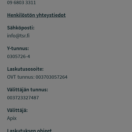
09 6803 3311
Henkilöstön yhteystiedot
Sähköposti:
info@tsr.fi
Y-tunnus:
0305726-4
Laskutusosoite:
OVT tunnus: 003703057264
Välittäjän tunnus:
003723327487
Välittäjä:
Apix
Laskutuksen ohjeet