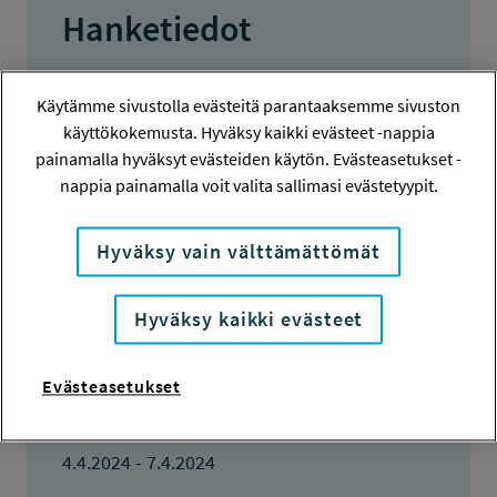
Hanketiedot
HANKENUMERO
Käytämme sivustolla evästeitä parantaaksemme sivuston
230446
käyttökokemusta. Hyväksy kaikki evästeet -nappia
painamalla hyväksyt evästeiden käytön. Evästeasetukset -
HAKIJA
nappia painamalla voit valita sallimasi evästetyypit.
Camilla Granholm
TOTEUTTAJA
Hyväksy vain välttämättömät
Camilla Granholm
Hyväksy kaikki evästeet
LISÄTIETOJA
Camilla Granholm
camilla.granholm@utu.fi
Evästeasetukset
TOTEUTUSAIKA
4.4.2024 - 7.4.2024