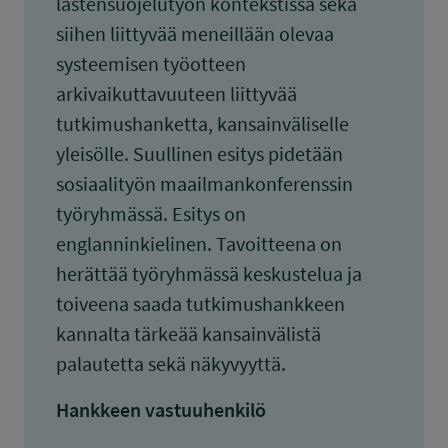
lastensuojelutyön kontekstissa sekä
siihen liittyvää meneillään olevaa
systeemisen työotteen
arkivaikuttavuuteen liittyvää
tutkimushanketta, kansainväliselle
yleisölle. Suullinen esitys pidetään
sosiaalityön maailmankonferenssin
työryhmässä. Esitys on
englanninkielinen. Tavoitteena on
herättää työryhmässä keskustelua ja
toiveena saada tutkimushankkeen
kannalta tärkeää kansainvälistä
palautetta sekä näkyvyyttä.
Hankkeen vastuuhenkilö