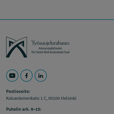
Työsuojelurahasto
Seuraa Työsuojelurahasto kohteessa: YouTube
Seuraa Työsuojelurahasto kohteessa: Faceboo
Seuraa Työsuojelurahasto kohteessa: L
Postiosoite:
Kaisaniemenkatu 1 C, 00100 Helsinki
Puhelin ark. 9–15: