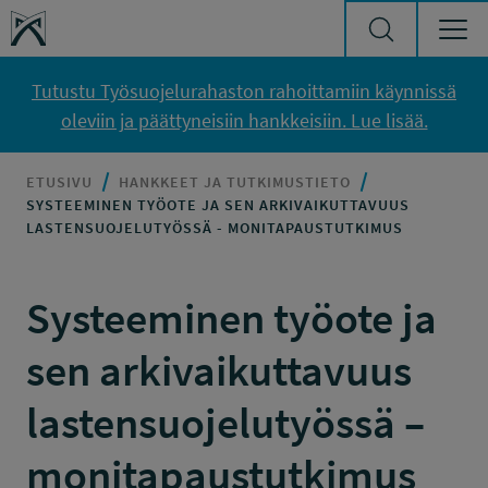
Siirry sisältöön
Työsuojelurahasto
Tutustu Työsuojelurahaston rahoittamiin käynnissä
oleviin ja päättyneisiin hankkeisiin. Lue lisää.
ETUSIVU
HANKKEET JA TUTKIMUSTIETO
SYSTEEMINEN TYÖOTE JA SEN ARKIVAIKUTTAVUUS
LASTENSUOJELUTYÖSSÄ - MONITAPAUSTUTKIMUS
Systeeminen työote ja
sen arkivaikuttavuus
lastensuojelutyössä –
monitapaustutkimus