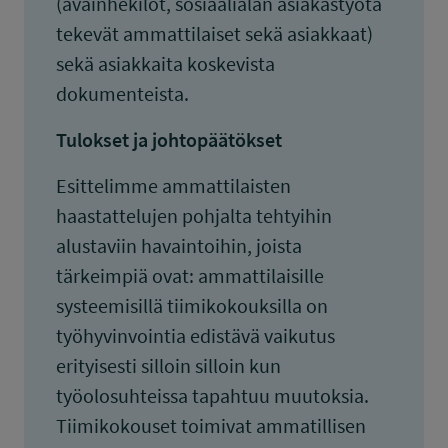
(avainhekilöt, sosiaalialan asiakastyötä
tekevät ammattilaiset sekä asiakkaat)
sekä asiakkaita koskevista
dokumenteista.
Tulokset ja johtopäätökset
Esittelimme ammattilaisten
haastattelujen pohjalta tehtyihin
alustaviin havaintoihin, joista
tärkeimpiä ovat: ammattilaisille
systeemisillä tiimikokouksilla on
työhyvinvointia edistävä vaikutus
erityisesti silloin silloin kun
työolosuhteissa tapahtuu muutoksia.
Tiimikokouset toimivat ammatillisen