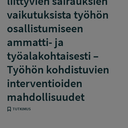
liittyvien sairauksien
vaikutuksista työhön
osallistumiseen
ammatti- ja
työalakohtaisesti –
Työhön kohdistuvien
interventioiden
mahdollisuudet
TUTKIMUS