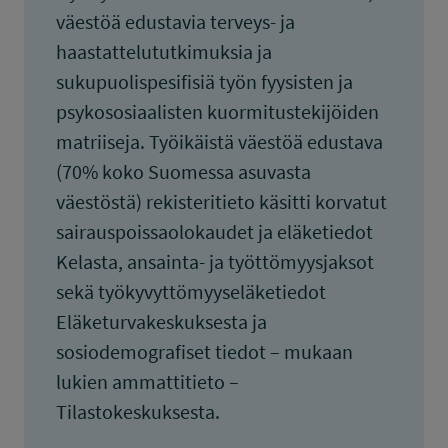
väestöä edustavia terveys- ja
haastattelututkimuksia ja
sukupuolispesifisiä työn fyysisten ja
psykososiaalisten kuormitustekijöiden
matriiseja. Työikäistä väestöä edustava
(70% koko Suomessa asuvasta
väestöstä) rekisteritieto käsitti korvatut
sairauspoissaolokaudet ja eläketiedot
Kelasta, ansainta- ja työttömyysjaksot
sekä työkyvyttömyyseläketiedot
Eläketurvakeskuksesta ja
sosiodemografiset tiedot – mukaan
lukien ammattitieto –
Tilastokeskuksesta.