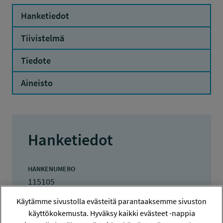
Hanketiedot
Tiivistelmä
Tiedote
Aineisto
Hanketiedot
HANKENUMERO
115105
Käytämme sivustolla evästeitä parantaaksemme sivuston
HAKIJA
käyttökokemusta. Hyväksy kaikki evästeet -nappia
Työterveyslaitos