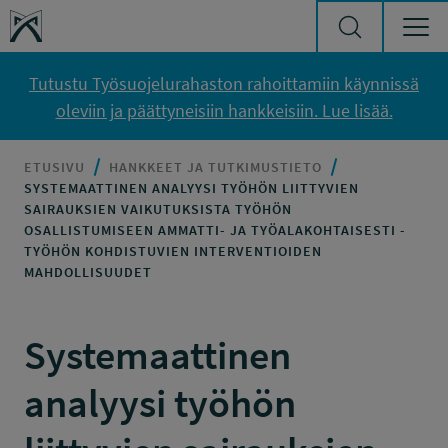
Siirry sisältöön
Työsuojelurahasto
Tutustu Työsuojelurahaston rahoittamiin käynnissä
oleviin ja päättyneisiin hankkeisiin. Lue lisää.
ETUSIVU
HANKKEET JA TUTKIMUSTIETO
SYSTEMAATTINEN ANALYYSI TYÖHÖN LIITTYVIEN
SAIRAUKSIEN VAIKUTUKSISTA TYÖHÖN
OSALLISTUMISEEN AMMATTI- JA TYÖALAKOHTAISESTI -
TYÖHÖN KOHDISTUVIEN INTERVENTIOIDEN
MAHDOLLISUUDET
Systemaattinen
analyysi työhön