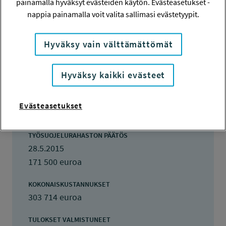
painamalla hyväksyt evästeiden käytön. Evästeasetukset -
nappia painamalla voit valita sallimasi evästetyypit.
TOTEUTTAJA
Työterveyslaitos
Hyväksy vain välttämättömät
LISÄTIETOJA
Svetlana Solovieva
Hyväksy kaikki evästeet
svetlana.solovieva@ttl.fi
TOTEUTUSAIKA
Evästeasetukset
1.1.2016 - 30.11.2019
TYÖSUOJELURAHASTON PÄÄTÖS
28.5.2015
171 500 euroa
KOKONAISKUSTANNUKSET
303 714 euroa
TULOKSET VALMISTUNEET