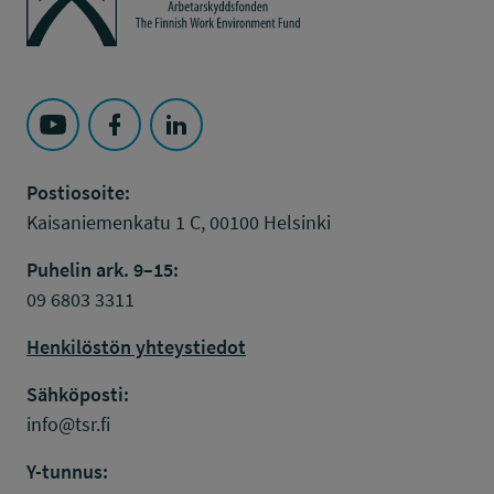
Seuraa Työsuojelurahasto kohteessa: YouTube
Seuraa Työsuojelurahasto kohteessa: Faceboo
Seuraa Työsuojelurahasto kohteessa: L
Postiosoite:
Kaisaniemenkatu 1 C, 00100 Helsinki
Puhelin ark. 9–15:
09 6803 3311
Henkilöstön yhteystiedot
Sähköposti:
info@tsr.fi
Y-tunnus: