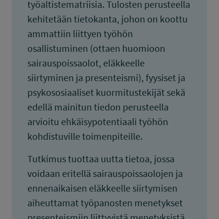
työaltistematriisia. Tulosten perusteella
kehitetään tietokanta, johon on koottu
ammattiin liittyen työhön
osallistuminen (ottaen huomioon
sairauspoissaolot, eläkkeelle
siirtyminen ja presenteismi), fyysiset ja
psykososiaaliset kuormitustekijät sekä
edellä mainitun tiedon perusteella
arvioitu ehkäisypotentiaali työhön
kohdistuville toimenpiteille.
Tutkimus tuottaa uutta tietoa, jossa
voidaan eritellä sairauspoissaolojen ja
ennenaikaisen eläkkeelle siirtymisen
aiheuttamat työpanosten menetykset
presenteismiin liittyvistä menetyksistä.