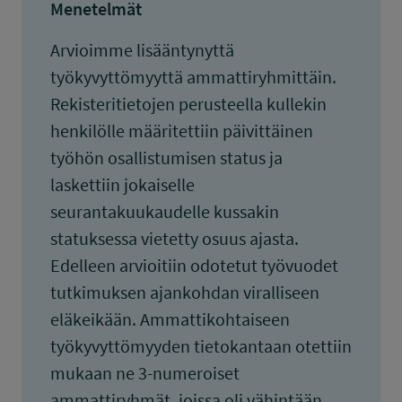
Menetelmät
Arvioimme lisääntynyttä
työkyvyttömyyttä ammattiryhmittäin.
Rekisteritietojen perusteella kullekin
henkilölle määritettiin päivittäinen
työhön osallistumisen status ja
laskettiin jokaiselle
seurantakuukaudelle kussakin
statuksessa vietetty osuus ajasta.
Edelleen arvioitiin odotetut työvuodet
tutkimuksen ajankohdan viralliseen
eläkeikään. Ammattikohtaiseen
työkyvyttömyyden tietokantaan otettiin
mukaan ne 3-numeroiset
ammattiryhmät, joissa oli vähintään