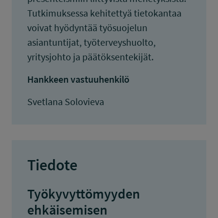
Tutkimuksessa kehitettyä tietokantaa
voivat hyödyntää työsuojelun
asiantuntijat, työterveyshuolto,
yritysjohto ja päätöksentekijät.
Hankkeen vastuuhenkilö
Svetlana Solovieva
Tiedote
Työkyvyttömyyden
ehkäisemisen