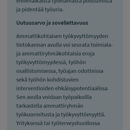
ennenaikaista työelämästä poistumista
ja pidentää työuria.
Uutuusarvo ja sovellettavuus
Ammattikohtaisen työkyvyttömyyden
tietokannan avulla voi seurata toimiala-
ja ammattiryhmäkohtaisia eroja
työkyvyttömyydessä, työhön
osallistumisessa, työajan odotteissa
sekä työhön kohdistuvien
interventioiden ehkäisypotentiaalissa
Sen avulla voidaan työpaikoilla
tarkastella ammattiryhmän
työkuormitusta ja työkyvyttömyyttä.
Yrityksessä tai työterveyshuollossa