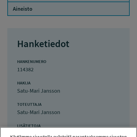
Aineisto
Hanketiedot
HANKENUMERO
114382
HAKIJA
Satu-Mari Jansson
TOTEUTTAJA
Satu-Mari Jansson
LISÄTIETOJA
Satu-Mari Jansson
Käytämme sivustolla evästeitä parantaaksemme sivuston