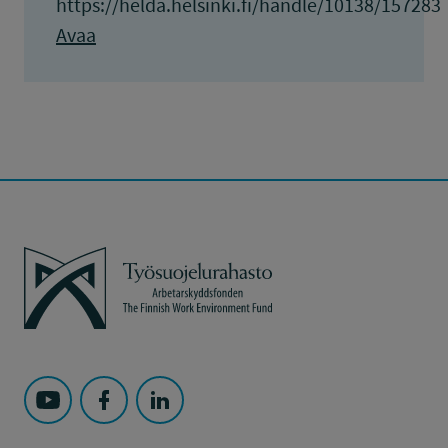
https://helda.helsinki.fi/handle/10138/157283
Avaa
Työsuojelurahasto
Seuraa Työsuojelurahasto kohteessa: YouTube
Seuraa Työsuojelurahasto kohteessa: Faceboo
Seuraa Työsuojelurahasto kohteessa: L