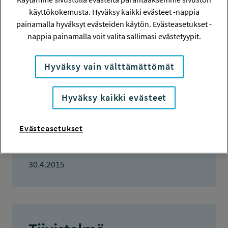
satu-mari@theatreworks.fi
käyttökokemusta. Hyväksy kaikki evästeet -nappia
painamalla hyväksyt evästeiden käytön. Evästeasetukset -
TOTEUTUSAIKA
nappia painamalla voit valita sallimasi evästetyypit.
1.11.2014 - 30.4.2015
Hyväksy vain välttämättömät
TYÖSUOJELURAHASTON PÄÄTÖS
29.10.2014
7 000 euroa
Hyväksy kaikki evästeet
KOKONAISKUSTANNUKSET
7 000 euroa
Evästeasetukset
TULOKSET VALMISTUNEET
30.4.2015