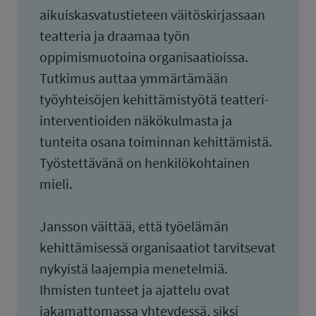
aikuiskasvatustieteen väitöskirjassaan
teatteria ja draamaa työn
oppimismuotoina organisaatioissa.
Tutkimus auttaa ymmärtämään
työyhteisöjen kehittämistyötä teatteri-
interventioiden näkökulmasta ja
tunteita osana toiminnan kehittämistä.
Työstettävänä on henkilökohtainen
mieli.
Jansson väittää, että työelämän
kehittämisessä organisaatiot tarvitsevat
nykyistä laajempia menetelmiä.
Ihmisten tunteet ja ajattelu ovat
jakamattomassa yhteydessä, siksi