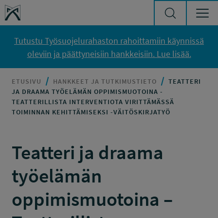
Siirry sisältöön
Työsuojelurahasto
Tutustu Työsuojelurahaston rahoittamiin käynnissä
oleviin ja päättyneisiin hankkeisiin. Lue lisää.
ETUSIVU
HANKKEET JA TUTKIMUSTIETO
TEATTERI
JA DRAAMA TYÖELÄMÄN OPPIMISMUOTOINA -
TEATTERILLISTA INTERVENTIOTA VIRITTÄMÄSSÄ
TOIMINNAN KEHITTÄMISEKSI -VÄITÖSKIRJATYÖ
Teatteri ja draama
työelämän
oppimismuotoina –