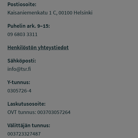
Postiosoite:
Kaisaniemenkatu 1 C, 00100 Helsinki
Puhelin ark. 9–15:
09 6803 3311
Henkilöstön yhteystiedot
Sähköposti:
info@tsr.fi
Y-tunnus:
0305726-4
Laskutusosoite:
OVT tunnus: 003703057264
Välittäjän tunnus:
003723327487