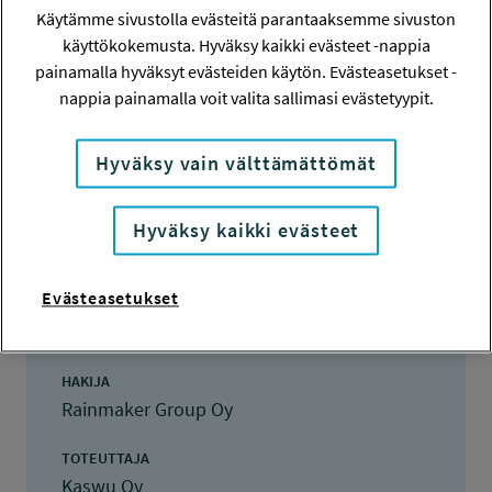
Käytämme sivustolla evästeitä parantaaksemme sivuston
käyttökokemusta. Hyväksy kaikki evästeet -nappia
Hanketiedot
painamalla hyväksyt evästeiden käytön. Evästeasetukset -
nappia painamalla voit valita sallimasi evästetyypit.
Tiivistelmä
Hyväksy vain välttämättömät
Hyväksy kaikki evästeet
Hanketiedot
Evästeasetukset
HANKENUMERO
250540
HAKIJA
Rainmaker Group Oy
TOTEUTTAJA
Kaswu Oy