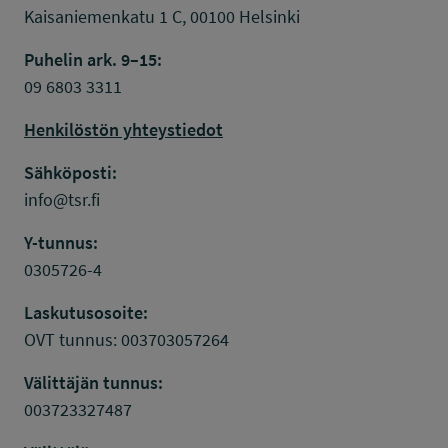
Kaisaniemenkatu 1 C, 00100 Helsinki
Puhelin ark. 9–15:
09 6803 3311
Henkilöstön yhteystiedot
Sähköposti:
info@tsr.fi
Y-tunnus:
0305726-4
Laskutusosoite:
OVT tunnus: 003703057264
Välittäjän tunnus:
003723327487