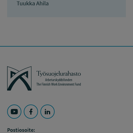
Tuukka Ahila
Työsuojelurahasto
Seuraa Työsuojelurahasto kohteessa: YouTube
Seuraa Työsuojelurahasto kohteessa: Faceboo
Seuraa Työsuojelurahasto kohteessa: L
Postiosoite: