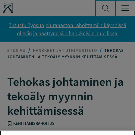
Siirry sisältöön
Työsuojelurahasto
Tutustu Työsuojelurahaston rahoittamiin käynnissä
oleviin ja päättyneisiin hankkeisiin. Lue lisää.
ETUSIVU
HANKKEET JA TUTKIMUSTIETO
TEHOKAS
JOHTAMINEN JA TEKOÄLY MYYNNIN KEHITTÄMISESSÄ
Tehokas johtaminen ja
tekoäly myynnin
kehittämisessä
KEHITTÄMISRAHOITUS