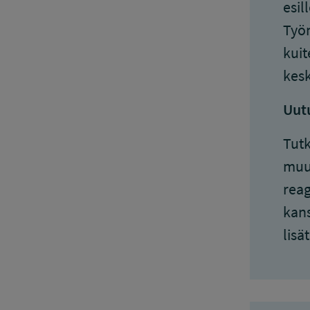
esil
Työn
kuit
kesk
Uutu
Tutk
muut
reag
kans
lisä