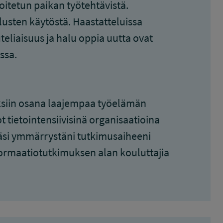
oitetun paikan työtehtävistä.
lusten käytöstä. Haastatteluissa
eliaisuus ja halu oppia uutta ovat
ssa.
ksiin osana laajempaa työelämän
tot tietointensiivisinä organisaatioina
äsi ymmärrystäni tutkimusaiheeni
formaatiotutkimuksen alan kouluttajia