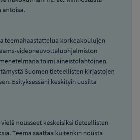
n antoisa.
tua teemahaastattelua korkeakoulujen
le Teams-videoneuvotteluohjelmiston
simenetelmänä toimi aineistolähtöinen
etämystä Suomen tieteellisten kirjastojen
en. Esityksessäni keskityin uusilta
vielä nousseet keskeisiksi tieteellisten
uksia. Teema saattaa kuitenkin nousta