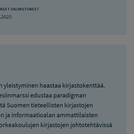
KSET VALMISTUNEET
.2025
 yleistyminen haastaa kirjastokenttää.
yn esiinmarssi edustaa paradigman
ä Suomen tieteellisten kirjastojen
en ja informaatioalan ammattilaisten
rkeakoulujen kirjastojen johtotehtävissä