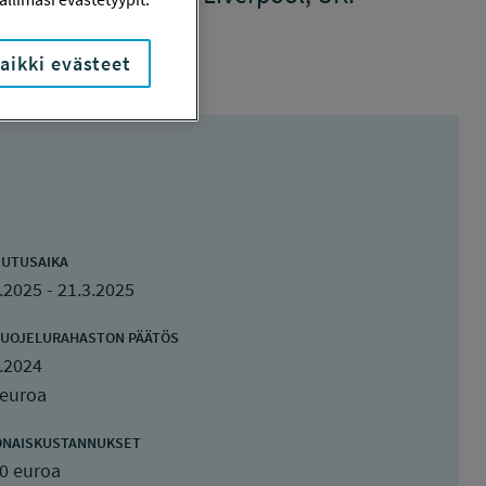
aikki evästeet
UTUSAIKA
.2025 - 21.3.2025
UOJELURAHASTON PÄÄTÖS
.2024
 euroa
ONAISKUSTANNUKSET
0 euroa