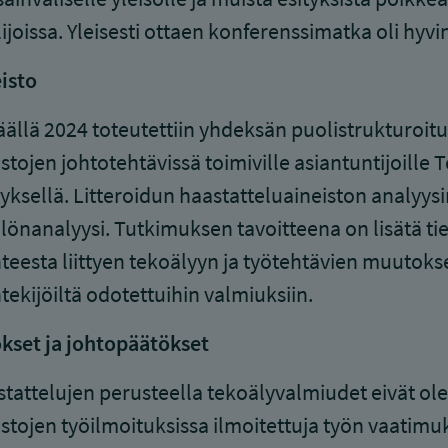
ijoissa. Yleisesti ottaen konferenssimatka oli hyvi
isto
ällä 2024 toteutettiin yhdeksän puolistrukturoi
astojen johtotehtävissä toimiville asiantuntijoil
tyksellä. Litteroidun haastatteluaineiston analyy
llönanalyysi. Tutkimuksen tavoitteena on lisätä ti
nteesta liittyen tekoälyyn ja työtehtävien muutokse
tekijöiltä odotettuihin valmiuksiin.
kset ja johtopäätökset
tattelujen perusteella tekoälyvalmiudet eivät ole 
astojen työilmoituksissa ilmoitettuja työn vaatim