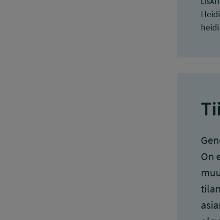
LISÄT
Heid
heid
Ti
Gene
On e
muut
tila
asia