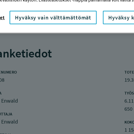
Hyväksy vain välttämättömät
Hyväksy k
et
nketiedot
ENUMERO
TOTE
08
19.3
A
TYÖS
i Enwald
6.11
650
UTTAJA
i Enwald
KOK
1 15