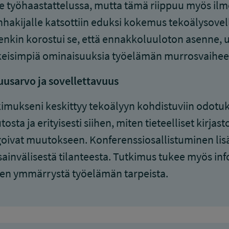
le työhaastattelussa, mutta tämä riippuu myös ilm
hakijalle katsottiin eduksi kokemus tekoälysovel
enkin korostui se, että ennakkoluuloton asenne, ut
eisimpiä ominaisuuksia työelämän murrosvaihee
usarvo ja sovellettavuus
imukseni keskittyy tekoälyyn kohdistuviin odotu
osta ja erityisesti siihen, miten tieteelliset kirjas
oivat muutokseen. Konferenssiosallistuminen lis
ainvälisestä tilanteesta. Tutkimus tukee myös in
ten ymmärrystä työelämän tarpeista.