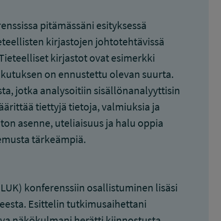
enssissa pitämässäni esityksessä
ieteellisten kirjastojen johtotehtävissä
 Tieteelliset kirjastot ovat esimerkki
vaikutuksen on ennustettu olevan suurta.
, jotka analysoitiin sisällönanalyyttisin
rittää tiettyjä tietoja, valmiuksia ja
oton asenne, uteliaisuus ja halu oppia
kemusta tärkeämpiä.
LUK) konferenssiin osallistuminen lisäsi
esta. Esittelin tutkimusaihettani
eava näkökulmani herätti kiinnostusta