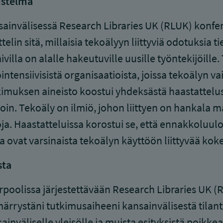
istelmä
ainvälisessä Research Libraries UK (RLUK) konfer
ttelin sitä, millaisia tekoälyyn liittyviä odotuksia t
ivilla on alalle hakeutuville uusille työntekijöille.
ointensiivisistä organisaatioista, joissa tekoälyn 
imuksen aineisto koostui yhdeksästä haastattelusta
oin. Tekoäly on ilmiö, johon liittyen on hankala mää
oja. Haastatteluissa korostui se, että ennakkoluul
a ovat varsinaista tekoälyn käyttöön liittyvää ko
sta
rpoolissa järjestettävään Research Libraries UK (R
rrystäni tutkimusaiheeni kansainvälisestä tilante
ainväliselle yleisölle ja muista esityksistä poikk