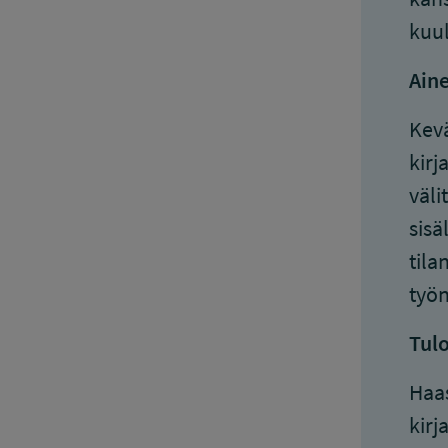
kuul
Aine
Kevä
kirj
väli
sisä
tila
työn
Tulo
Haas
kirj