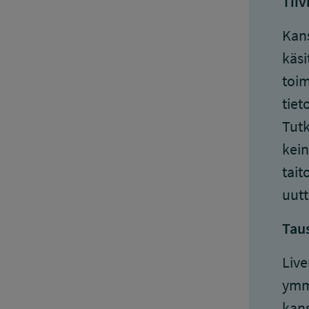
Tiiv
Kans
käsi
toim
tiet
Tutk
kein
tait
uutt
Tau
Live
ymmä
kans