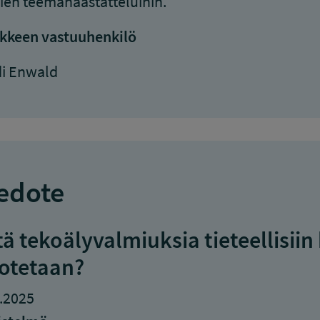
ien teemahaastatteluihin.
kkeen vastuuhenkilö
di Enwald
edote
ä tekoälyvalmiuksia tieteellisiin 
otetaan?
.2025