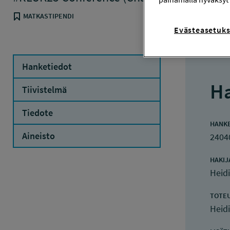
MATKASTIPENDI
Evästeasetuks
Hanketiedot
Ha
Tiivistelmä
Tiedote
HANK
Aineisto
2404
HAKIJ
Heid
TOTE
Heid