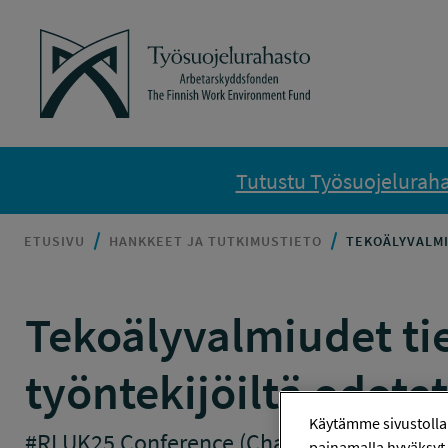
Siirry sisältöön
Työsuojelurahasto
Tutustu Työsuojelurahas
ETUSIVU
HANKKEET JA TUTKIMUSTIETO
TEKOÄLYVALMI
Tekoälyvalmiudet tiet
työntekijöiltä odote
Käytämme sivustolla
#RLUK25 Conference (Champions of knowledge
painamalla hyväksyt 