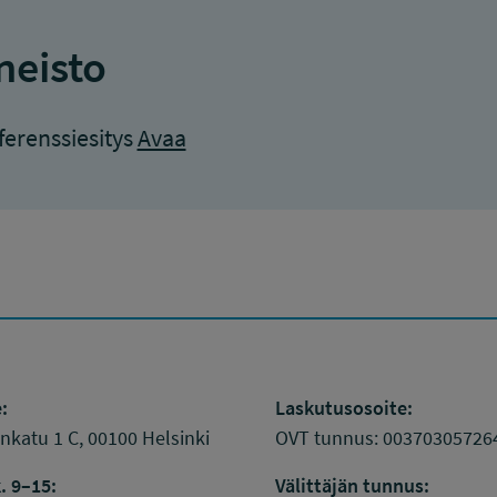
neisto
erenssiesitys
Avaa
:
Laskutusosoite:
katu 1 C, 00100 Helsinki
OVT tunnus: 00370305726
. 9–15:
Välittäjän tunnus: