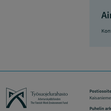
Ai
Konf
Työsuojelurahasto
Postiosoite
Kaisaniemen
Puhelin ark