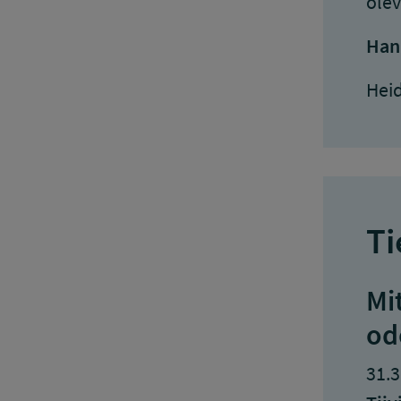
olev
Han
Hei
Ti
Mit
od
31.3