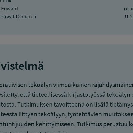
IETOJA
i Enwald
TULO
i.enwald@oulu.fi
31.3
ivistelmä
ratiivisen tekoälyn viimeaikainen räjähdysmäinen
sitetty, että tieteellisessä kirjastotyössä tekoäl
osta. Tutkimuksen tavoitteena on lisätä tietämyst
nteesta liittyen tekoälyyn, työtehtävien muutokse
ntuntijuuden kehittymiseen. Tutkimus perustuu ko