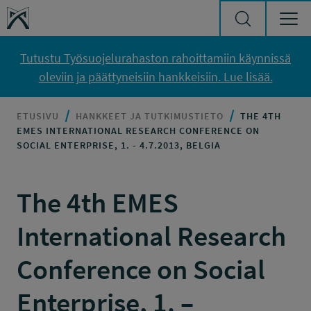
Siirry sisältöön
Työsuojelurahasto
Tutustu Työsuojelurahaston rahoittamiin käynnissä
oleviin ja päättyneisiin hankkeisiin. Lue lisää.
ETUSIVU
HANKKEET JA TUTKIMUSTIETO
THE 4TH
EMES INTERNATIONAL RESEARCH CONFERENCE ON
SOCIAL ENTERPRISE, 1. - 4.7.2013, BELGIA
The 4th EMES
International Research
Conference on Social
Enterprise, 1. –