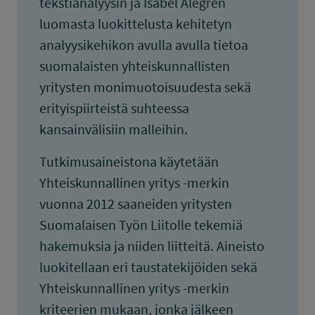
tekstianalyysin ja Isabel Alegren
luomasta luokittelusta kehitetyn
analyysikehikon avulla avulla tietoa
suomalaisten yhteiskunnallisten
yritysten monimuotoisuudesta sekä
erityispiirteistä suhteessa
kansainvälisiin malleihin.
Tutkimusaineistona käytetään
Yhteiskunnallinen yritys -merkin
vuonna 2012 saaneiden yritysten
Suomalaisen Työn Liitolle tekemiä
hakemuksia ja niiden liitteitä. Aineisto
luokitellaan eri taustatekijöiden sekä
Yhteiskunnallinen yritys -merkin
kriteerien mukaan, jonka jälkeen