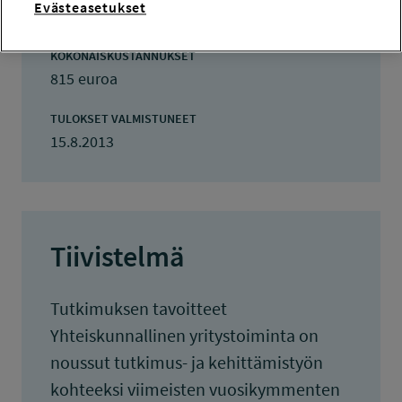
Evästeasetukset
650 euroa
KOKONAISKUSTANNUKSET
815 euroa
TULOKSET VALMISTUNEET
15.8.2013
Tiivistelmä
Tutkimuksen tavoitteet
Yhteiskunnallinen yritystoiminta on
noussut tutkimus- ja kehittämistyön
kohteeksi viimeisten vuosikymmenten