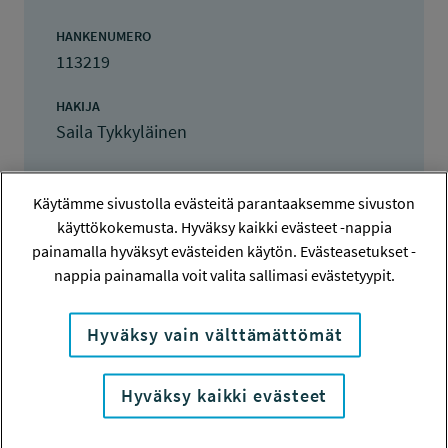
HANKENUMERO
113219
HAKIJA
Saila Tykkyläinen
TOTEUTTAJA
Saila Tykkyläinen
Käytämme sivustolla evästeitä parantaaksemme sivuston
käyttökokemusta. Hyväksy kaikki evästeet -nappia
LISÄTIETOJA
painamalla hyväksyt evästeiden käytön. Evästeasetukset -
Saila Tykkyläinen
nappia painamalla voit valita sallimasi evästetyypit.
saila.tykkylainen@gmail.com
Hyväksy vain välttämättömät
TOTEUTUSAIKA
1.7.2013 - 15.8.2013
Hyväksy kaikki evästeet
TYÖSUOJELURAHASTON PÄÄTÖS
4.6.2013