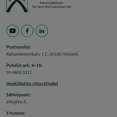
Seuraa Työsuojelurahasto kohteessa: YouTube
Seuraa Työsuojelurahasto kohteessa: Faceboo
Seuraa Työsuojelurahasto kohteessa: L
Postiosoite:
Kaisaniemenkatu 1 C, 00100 Helsinki
Puhelin ark. 9–15:
09 6803 3311
Henkilöstön yhteystiedot
Sähköposti:
info@tsr.fi
Y-tunnus: