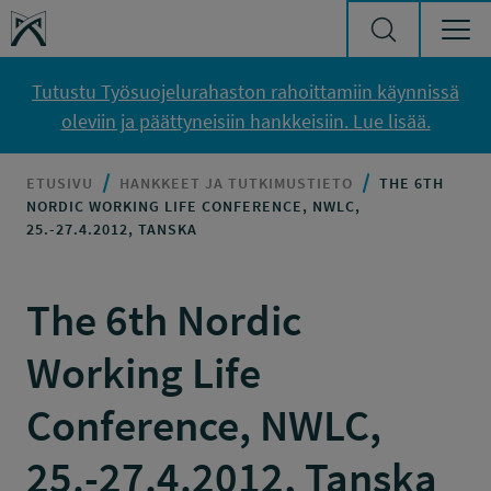
Siirry sisältöön
Työsuojelurahasto
Tutustu Työsuojelurahaston rahoittamiin käynnissä
oleviin ja päättyneisiin hankkeisiin. Lue lisää.
ETUSIVU
HANKKEET JA TUTKIMUSTIETO
THE 6TH
NORDIC WORKING LIFE CONFERENCE, NWLC,
25.-27.4.2012, TANSKA
The 6th Nordic
Working Life
Conference, NWLC,
25.-27.4.2012, Tanska