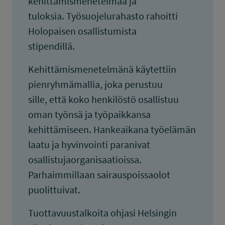
kehittämismenetelmää ja
tuloksia. Työsuojelurahasto rahoitti
Holopaisen osallistumista
stipendillä.
Kehittämismenetelmänä käytettiin
pienryhmämallia, joka perustuu
sille, että koko henkilöstö osallistuu
oman työnsä ja työpaikkansa
kehittämiseen. Hankeaikana työelämän
laatu ja hyvinvointi paranivat
osallistujaorganisaatioissa.
Parhaimmillaan sairauspoissaolot
puolittuivat.
Tuottavuustalkoita ohjasi Helsingin