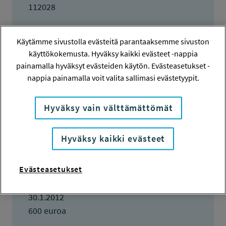
112028
HAKIJA
Johanna Holopainen
Käytämme sivustolla evästeitä parantaaksemme sivuston
käyttökokemusta. Hyväksy kaikki evästeet -nappia
TOTEUTTAJA
painamalla hyväksyt evästeiden käytön. Evästeasetukset -
Johanna Holopainen
nappia painamalla voit valita sallimasi evästetyypit.
LISÄTIETOJA
Hyväksy vain välttämättömät
Johanna Holopainen
johanna.holopainen@skillmotor.com
Hyväksy kaikki evästeet
TOTEUTUSAIKA
1.3.2012 - 31.5.2012
Evästeasetukset
TYÖSUOJELURAHASTON PÄÄTÖS
30.1.2012
600 euroa