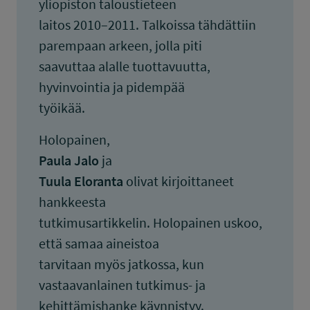
yliopiston taloustieteen
laitos 2010–2011. Talkoissa tähdättiin
parempaan arkeen, jolla piti
saavuttaa alalle tuottavuutta,
hyvinvointia ja pidempää
työikää.
Holopainen,
Paula Jalo
ja
Tuula Eloranta
olivat kirjoittaneet
hankkeesta
tutkimusartikkelin. Holopainen uskoo,
että samaa aineistoa
tarvitaan myös jatkossa, kun
vastaavanlainen tutkimus- ja
kehittämishanke käynnistyy.