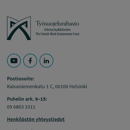
Työsuojelurahasto
Seuraa Työsuojelurahasto kohteessa: YouTube
Seuraa Työsuojelurahasto kohteessa: Faceboo
Seuraa Työsuojelurahasto kohteessa: L
Postiosoite:
Kaisaniemenkatu 1 C, 00100 Helsinki
Puhelin ark. 9–15:
09 6803 3311
Henkilöstön yhteystiedot