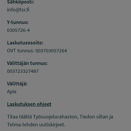
Sähköposti:
info@tsr.fi
Y-tunnus:
0305726-4
Laskutusosoite:
OVT tunnus: 003703057264
Välittäjän tunnus:
003723327487
Välittäjä:
Apix
Laskutuksen ohjeet
Tilaa täältä Työsuojelurahaston, Tiedon sillan ja
Telma-lehden uutiskirjeet.