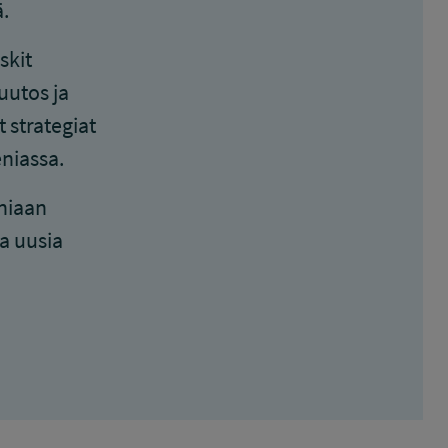
.
skit
uutos ja
 strategiat
eniassa.
niaan
sa uusia