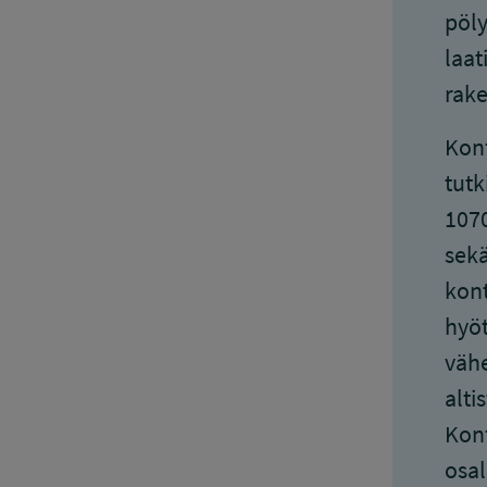
pöly
laat
rake
Konf
tut
1070
sekä
kont
hyöt
vähe
alti
Konf
osal