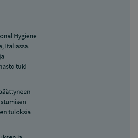
ional Hygiene
 Italiassa.
ja
hasto tuki
 päättyneen
istumisen
en tuloksia
uksen ja