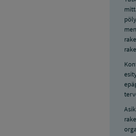
mitt
pöly
mene
rake
rake
Konf
esit
epäp
terv
Asik
rake
orga