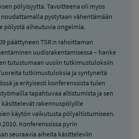
sen pölyisyytta. Tavoitteena oli myos
ta noudattamalla pystytaan vähentämään
e pölystä aiheutuvia ongelmia.
009 päättyneen TSR:n rahoittaman
hentäminen uudisrakentamisessa – hanke
en tutustumaan uusiin tutkimustuloksiin
 Tuoreita tutkimustuloksia ja syntyneitä
ä ja erityisesti konferenssista tulen
työmailla tapahtuvaa altistumista ja sen
 käsittelevät rakennuspölyille
mien käytön vaikutusta pölyaltistumiseen.
0.2010. Konferenssissa pyrin
n seuraavia aiheita käsitteleviin