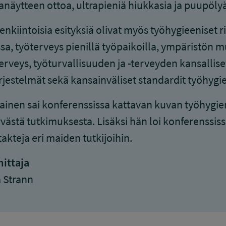
anäytteen ottoa, ultrapieniä hiukkasia ja puupölyä
enkiintoisia esityksiä olivat myös työhygieeniset ri
sa, työterveys pienillä työpaikoilla, ympäristön m
erveys, työturvallisuuden ja -terveyden kansalliset
ärjestelmät sekä kansainväliset standardit työhygi
ainen sai konferenssissa kattavan kuvan työhygie
tyvästä tutkimuksesta. Lisäksi hän loi konferenssis
akteja eri maiden tutkijoihin.
ittaja
a Strann