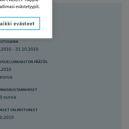
llimasi evästetyypit.
aikki evästeet
UTUSAIKA
.2010 - 31.10.2010
UOJELURAHASTON PÄÄTÖS
.2010
 euroa
ONAISKUSTANNUKSET
0 euroa
KSET VALMISTUNEET
0.2010