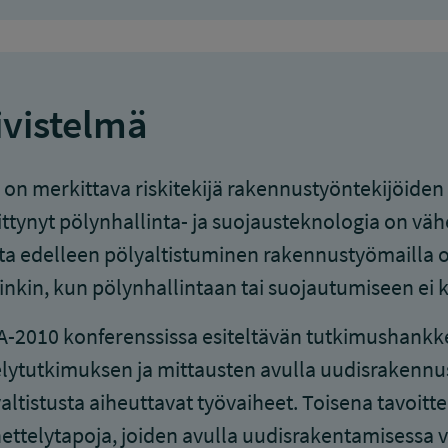
ivistelmä
 on merkittava riskitekijä rakennustyöntekijöiden t
ttynyt pölynhallinta- ja suojausteknologia on väh
a edelleen pölyaltistuminen rakennustyömailla on 
inkin, kun pölynhallintaan tai suojautumiseen ei ki
-2010 konferenssissa esiteltävän tutkimushankkee
lytutkimuksen ja mittausten avulla uudisrakennu
altistusta aiheuttavat työvaiheet. Toisena tavoitte
ttelytapoja, joiden avulla uudisrakentamisessa 