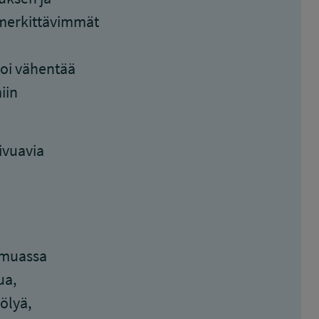
 merkittävimmät
voi vähentää
iin
ivuavia
n muassa
ua,
ölyä,