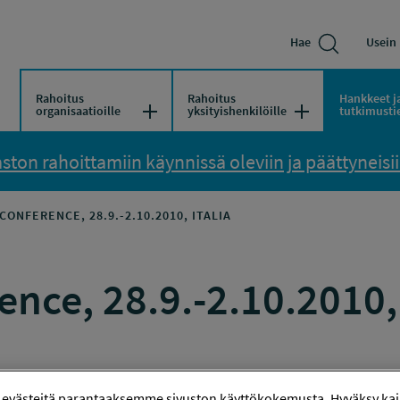
Hae
Usein 
Rahoitus
Rahoitus
Hankkeet j
Avaa/Sulje valikko
Avaa/Sulje vali
organisaatioille
yksityishenkilöille
tutkimusti
ton rahoittamiin käynnissä oleviin ja päättyneisiin
CONFERENCE, 28.9.-2.10.2010, ITALIA
nce, 28.9.-2.10.2010, 
 evästeitä parantaaksemme sivuston käyttökokemusta. Hyväksy kaik