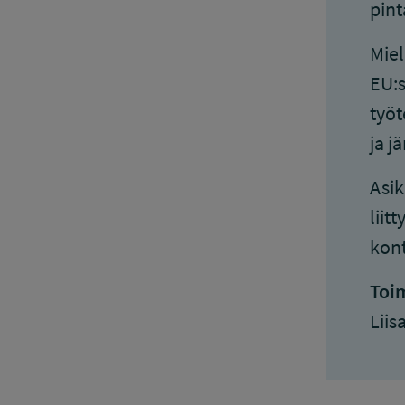
pint
Miel
EU:s
työt
ja j
Asik
liit
kont
Toim
Liis