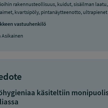
ioihin rakennusteollisuus, kuidut, sisäilman laatu
aimet, kvartsipöly, pintanäytteenotto, ultrapienet
kkeen vastuuhenkilö
 Asikainen
edote
öhygieniaa käsiteltiin monipuolis
liassa