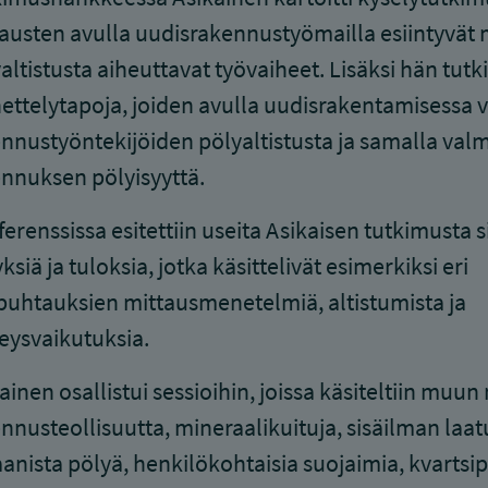
austen avulla uudisrakennustyömailla esiintyvät
altistusta aiheuttavat työvaiheet. Lisäksi hän tutki
ttelytapoja, joiden avulla uudisrakentamisessa 
nnustyöntekijöiden pölyaltistusta ja samalla valm
nnuksen pölyisyyttä.
erenssissa esitettiin useita Asikaisen tutkimusta s
yksiä ja tuloksia, jotka käsittelivät esimerkiksi eri
uhtauksien mittausmenetelmiä, altistumista ja
eysvaikutuksia.
ainen osallistui sessioihin, joissa käsiteltiin muu
nnusteollisuutta, mineraalikuituja, sisäilman laat
anista pölyä, henkilökohtaisia suojaimia, kvartsip