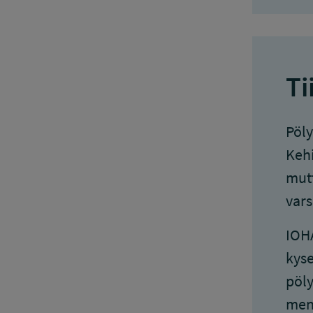
Ti
Pöly
Kehi
mutt
vars
IOHA
kyse
pöly
mene