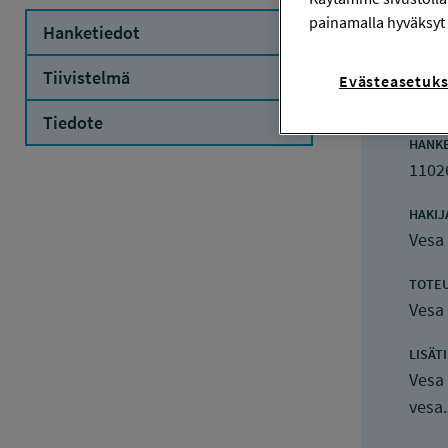
painamalla hyväksyt 
Hanketiedot
Ha
Tiivistelmä
Evästeasetuks
Tiedote
HANK
1102
HAKIJ
Vesa
TOTE
Vesa
LISÄT
Vesa
vesa.