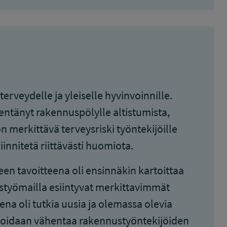
erveydelle ja yleiselle hyvinvoinnille.
entänyt rakennuspölylle altistumista,
merkittävä terveysriski työntekijöille
innitetä riittävästi huomiota.
n tavoitteena oli ensinnäkin kartoittaa
styömailla esiintyvat merkittavimmät
ena oli tutkia uusia ja olemassa olevia
voidaan vähentaa rakennustyöntekijöiden