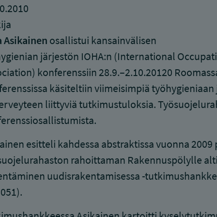
0.2010
ija
 Asikainen
osallistui kansainvälisen
ygienian järjestön IOHA:n (International Occupat
ciation) konferenssiin 28.9.–2.10.20120 Roomassa,
erenssissa käsiteltiin viimeisimpiä työhygieniaan 
erveyteen liittyviä tutkimustuloksia. Työsuojelura
erenssiosallistumista.
ainen esitteli kahdessa abstraktissa vuonna 2009
uojelurahaston rahoittaman Rakennuspölylle alt
entäminen uudisrakentamisessa -tutkimushankke
051).
imushankkeessa Asikainen kartoitti kyselytutkim