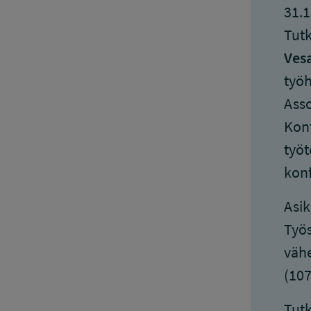
31.1
Tutk
Vesa
työh
Asso
Konf
työt
konf
Asik
Työs
väh
(107
Tutk