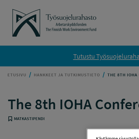
Siirry sisältöön
Työsuojelurahasto
Tutustu Työsuojelurahas
ETUSIVU
HANKKEET JA TUTKIMUSTIETO
THE 8TH IOHA 
The 8th IOHA Confere
MATKASTIPENDI
Käytämme sivustolla