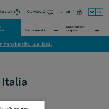
kysyttyä
Ota yhteyttä
oma.tsr.fi
SV
EN
a
Rahoituksen
kko
Avaa/Sulje valikko
Avaa/Su
eto
Tietoa meistä
saajalle
 hankkeisiin. Lue lisää.
Italia
ki evästeet -nappia