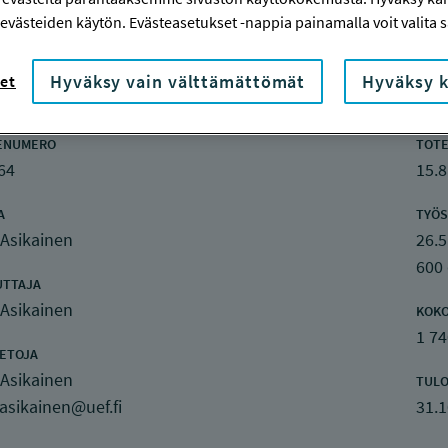
evästeiden käytön. Evästeasetukset -nappia painamalla voit valita sa
nketiedot
Hyväksy vain välttämättömät
Hyväksy k
et
ENUMERO
TOTE
64
15.8
A
TYÖS
 Asikainen
26.5
600
UTTAJA
 Asikainen
KOK
1 74
IETOJA
 Asikainen
TULO
asikainen@uef.fi
31.1