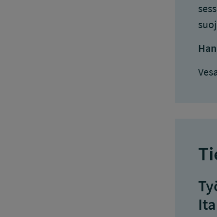
sess
suoj
Han
Vesa
Ti
Ty
Ita