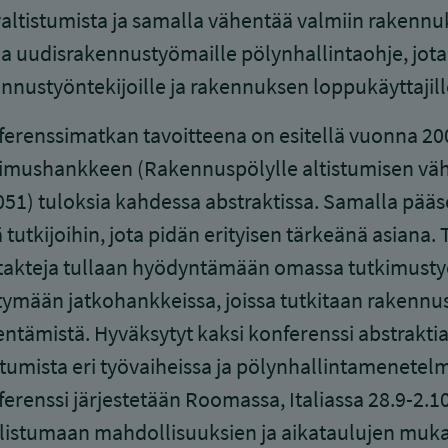
altistumista ja samalla vähentää valmiin rakennuk
ia uudisrakennustyömaille pölynhallintaohje, jo
nnustyöntekijoille ja rakennuksen loppukäyttajill
erenssimatkan tavoitteena on esitellä vuonna 2
kimushankkeen (Rakennuspölylle altistumisen vä
51) tuloksia kahdessa abstraktissa. Samalla pääs
 tutkijoihin, jota pidän erityisen tärkeänä asiana.
akteja tullaan hyödyntämään omassa tutkimustyöss
ymään jatkohankkeissa, joissa tutkitaan rakennus
ntämistä. Hyväksytyt kaksi konferenssi abstraktia
stumista eri työvaiheissa ja pölynhallintamenetel
erenssi järjestetään Roomassa, Italiassa 28.9-2.1
listumaan mahdollisuuksien ja aikataulujen mukaa