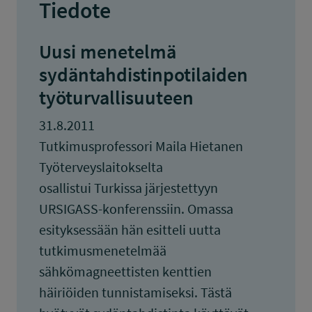
Tiedote
Uusi menetelmä
sydäntahdistinpotilaiden
työturvallisuuteen
31.8.2011
Tutkimusprofessori Maila Hietanen
Työterveyslaitokselta
osallistui Turkissa järjestettyyn
URSIGASS-konferenssiin. Omassa
esityksessään hän esitteli uutta
tutkimusmenetelmää
sähkömagneettisten kenttien
häiriöiden tunnistamiseksi. Tästä