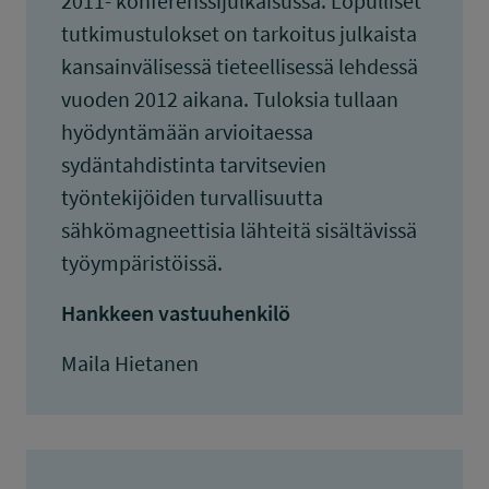
2011- konferenssijulkaisussa. Lopulliset
tutkimustulokset on tarkoitus julkaista
kansainvälisessä tieteellisessä lehdessä
vuoden 2012 aikana. Tuloksia tullaan
hyödyntämään arvioitaessa
sydäntahdistinta tarvitsevien
työntekijöiden turvallisuutta
sähkömagneettisia lähteitä sisältävissä
työympäristöissä.
Hankkeen vastuuhenkilö
Maila Hietanen