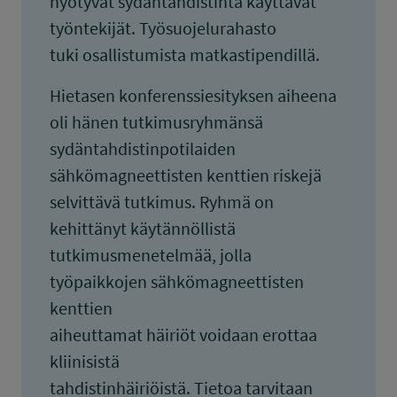
hyötyvät sydäntahdistinta käyttävät
työntekijät. Työsuojelurahasto
tuki osallistumista matkastipendillä.
Hietasen konferenssiesityksen aiheena
oli hänen tutkimusryhmänsä
sydäntahdistinpotilaiden
sähkömagneettisten kenttien riskejä
selvittävä tutkimus. Ryhmä on
kehittänyt käytännöllistä
tutkimusmenetelmää, jolla
työpaikkojen sähkömagneettisten
kenttien
aiheuttamat häiriöt voidaan erottaa
kliinisistä
tahdistinhäiriöistä. Tietoa tarvitaan