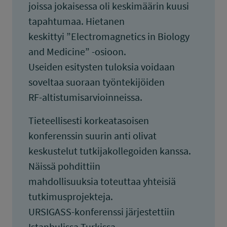
joissa jokaisessa oli keskimäärin kuusi
tapahtumaa. Hietanen
keskittyi ”Electromagnetics in Biology
and Medicine” -osioon.
Useiden esitysten tuloksia voidaan
soveltaa suoraan työntekijöiden
RF-altistumisarvioinneissa.
Tieteellisesti korkeatasoisen
konferenssin suurin anti olivat
keskustelut tutkijakollegoiden kanssa.
Näissä pohdittiin
mahdollisuuksia toteuttaa yhteisiä
tutkimusprojekteja.
URSIGASS-konferenssi järjestettiin
Istanbulissa Turkissa