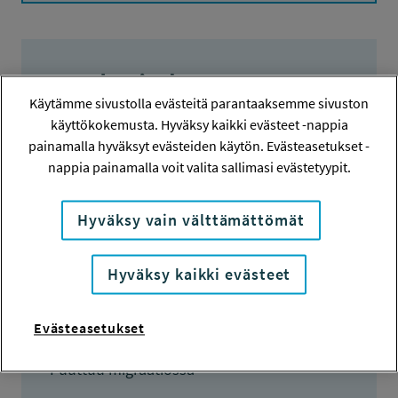
Hanketiedot
Käytämme sivustolla evästeitä parantaaksemme sivuston
käyttökokemusta. Hyväksy kaikki evästeet -nappia
HANKENUMERO
painamalla hyväksyt evästeiden käytön. Evästeasetukset -
111188
nappia painamalla voit valita sallimasi evästetyypit.
HAKIJA
Hyväksy vain välttämättömät
Maila Hietanen
TOTEUTTAJA
Hyväksy kaikki evästeet
Maila Hietanen
LISÄTIETOJA
Evästeasetukset
Maila Hietanen
Puuttuu migraatiossa