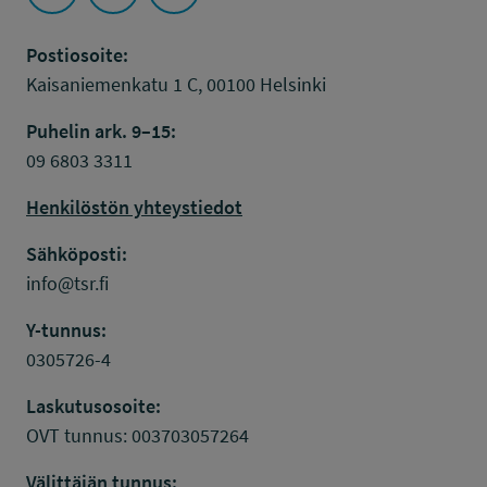
Seuraa Työsuojelurahasto kohteessa: YouTube
Seuraa Työsuojelurahasto kohteessa: Faceboo
Seuraa Työsuojelurahasto kohteessa: L
Postiosoite:
Kaisaniemenkatu 1 C, 00100 Helsinki
Puhelin ark. 9–15:
09 6803 3311
Henkilöstön yhteystiedot
Sähköposti:
info@tsr.fi
Y-tunnus:
0305726-4
Laskutusosoite:
OVT tunnus: 003703057264
Välittäjän tunnus: