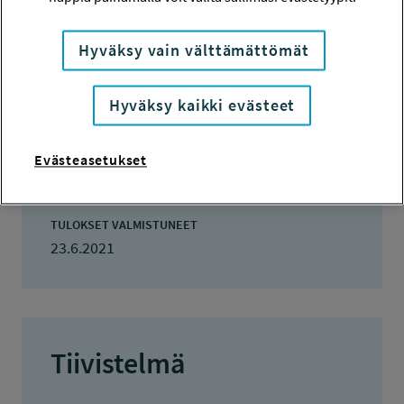
TOTEUTUSAIKA
3.4.2017 - 30.6.2017
Hyväksy vain välttämättömät
TYÖSUOJELURAHASTON PÄÄTÖS
23.2.2017
Hyväksy kaikki evästeet
7 500 euroa
Evästeasetukset
KOKONAISKUSTANNUKSET
9 000 euroa
TULOKSET VALMISTUNEET
23.6.2021
Tiivistelmä