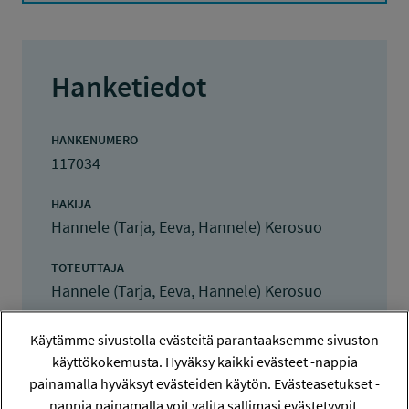
Hanketiedot
HANKENUMERO
117034
HAKIJA
Hannele (Tarja, Eeva, Hannele) Kerosuo
TOTEUTTAJA
Hannele (Tarja, Eeva, Hannele) Kerosuo
LISÄTIETOJA
Käytämme sivustolla evästeitä parantaaksemme sivuston
Hannele (Tarja, Eeva, Hannele) Kerosuo
käyttökokemusta. Hyväksy kaikki evästeet -nappia
hannele.kerosuo@tuni.fi
painamalla hyväksyt evästeiden käytön. Evästeasetukset -
nappia painamalla voit valita sallimasi evästetyypit.