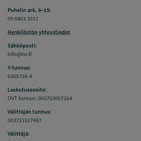
Puhelin ark. 9–15:
09 6803 3311
Henkilöstön yhteystiedot
Sähköposti:
info@tsr.fi
Y-tunnus:
0305726-4
Laskutusosoite:
OVT tunnus: 003703057264
Välittäjän tunnus:
003723327487
Välittäjä: