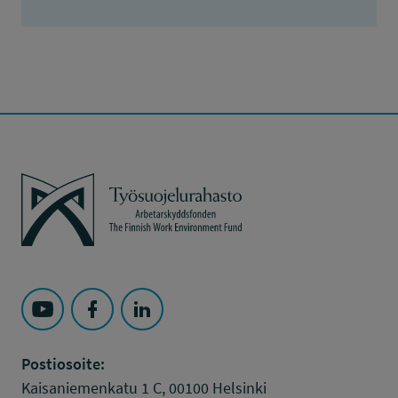
Työsuojelurahasto
Seuraa Työsuojelurahasto kohteessa: YouTube
Seuraa Työsuojelurahasto kohteessa: Faceboo
Seuraa Työsuojelurahasto kohteessa: L
Postiosoite:
Kaisaniemenkatu 1 C, 00100 Helsinki