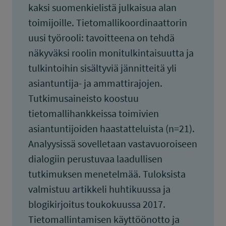
kaksi suomenkielistä julkaisua alan
toimijoille. Tietomallikoordinaattorin
uusi työrooli: tavoitteena on tehdä
näkyväksi roolin monitulkintaisuutta ja
tulkintoihin sisältyviä jännitteitä yli
asiantuntija- ja ammattirajojen.
Tutkimusaineisto koostuu
tietomallihankkeissa toimivien
asiantuntijoiden haastatteluista (n=21).
Analyysissä sovelletaan vastavuoroiseen
dialogiin perustuvaa laadullisen
tutkimuksen menetelmää. Tuloksista
valmistuu artikkeli huhtikuussa ja
blogikirjoitus toukokuussa 2017.
Tietomallintamisen käyttöönotto ja