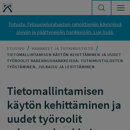
Siirry sisältöön
Työsuojelurahasto
Tutustu Työsuojelurahaston rahoittamiin käynnissä
oleviin ja päättyneisiin hankkeisiin. Lue lisää.
ETUSIVU
HANKKEET JA TUTKIMUSTIETO
TIETOMALLINTAMISEN KÄYTÖN KEHITTÄMINEN JA UUDET
TYÖROOLIT RAKENNUSHANKKEISSA: TUTKIMUSTULOSTEN
TYÖSTÄMINEN, JULKAISU JA LEVITTÄMINEN
Tietomallintamisen
käytön kehittäminen ja
uudet työroolit