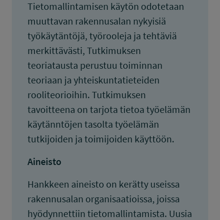
Tietomallintamisen käytön odotetaan
muuttavan rakennusalan nykyisiä
työkäytäntöjä, työrooleja ja tehtäviä
merkittävästi, Tutkimuksen
teoriatausta perustuu toiminnan
teoriaan ja yhteiskuntatieteiden
rooliteorioihin. Tutkimuksen
tavoitteena on tarjota tietoa työelämän
käytänntöjen tasolta työelämän
tutkijoiden ja toimijoiden käyttöön.
Aineisto
Hankkeen aineisto on kerätty useissa
rakennusalan organisaatioissa, joissa
hyödynnettiin tietomallintamista. Uusia