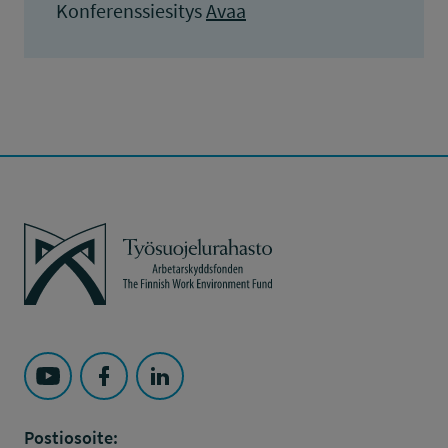
Konferenssiesitys
Avaa
Työsuojelurahasto
Seuraa Työsuojelurahasto kohteessa: YouTube
Seuraa Työsuojelurahasto kohteessa: Faceboo
Seuraa Työsuojelurahasto kohteessa: L
Postiosoite: