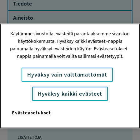
Tiedote
Aineisto
Käytämme sivustolla evästeitä parantaaksemme sivuston
käyttökokemusta. Hyväksy kaikki evästeet -nappia
painamalla hyväksyt evästeiden käytön. Evästeasetukset -
Hanketiedot
nappia painamalla voit valita sallimasi evästetyypit.
HANKENUMERO
Hyväksy vain välttämättömät
250701
Hyväksy kaikki evästeet
HAKIJA
Rehna Sotto
Evästeasetukset
TOTEUTTAJA
Rehna Sotto
LISÄTIETOJA