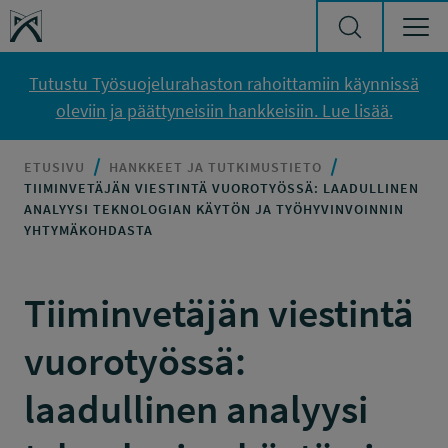
Siirry sisältöön
Työsuojelurahasto
Tutustu Työsuojelurahaston rahoittamiin käynnissä
oleviin ja päättyneisiin hankkeisiin. Lue lisää.
ETUSIVU
HANKKEET JA TUTKIMUSTIETO
TIIMINVETÄJÄN VIESTINTÄ VUOROTYÖSSÄ: LAADULLINEN
ANALYYSI TEKNOLOGIAN KÄYTÖN JA TYÖHYVINVOINNIN
YHTYMÄKOHDASTA
Tiiminvetäjän viestintä
vuorotyössä:
laadullinen analyysi