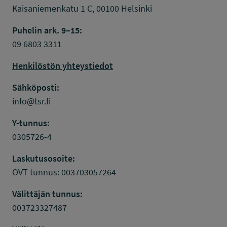
Kaisaniemenkatu 1 C, 00100 Helsinki
Puhelin ark. 9–15:
09 6803 3311
Henkilöstön yhteystiedot
Sähköposti:
info@tsr.fi
Y-tunnus:
0305726-4
Laskutusosoite:
OVT tunnus: 003703057264
Välittäjän tunnus:
003723327487