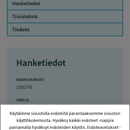
Hanketiedot
Tiivistelmä
Tiedote
Hanketiedot
HANKENUMERO
230276
HAKIJA
Helena Åhman
Käytämme sivustolla evästeitä parantaaksemme sivuston
käyttökokemusta. Hyväksy kaikki evästeet -nappia
TOTEUTTAJA
Helena Åhman
painamalla hyväksyt evästeiden käytön. Evästeasetukset -