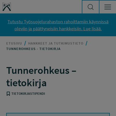
Siirry sisältöön
Työsuojelurahasto
Tutustu Työsuojelurahaston rahoittamiin käynnissä
oleviin ja päättyneisiin hankkeisiin. Lue lisää.
ETUSIVU
HANKKEET JA TUTKIMUSTIETO
TUNNEROHKEUS - TIETOKIRJA
Tunnerohkeus –
tietokirja
TIETOKIRJASTIPENDI