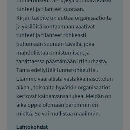
tunnerohkeutta – kykyä kohdata kaikki
tunteet ja tilanteet suoraan.
Kirjan tavoite on auttaa organisaatioita
ja yksilöitä kohtaamaan vaativat
tunteet ja tilanteet rohkeasti,
puhumaan suoraan tavalla, joka
mahdollistaa onnistumisen, ja
tarvittaessa päästämään irti turhasta.
Tämä edellyttää tunnerohkeutta .
Elämme vaarallista vastakkainasettelun
aikaa., toisaalta hyvätkin organisaatiot
kertovat kaipaavansa tukea. Meidän on
aika oppia olemaan paremmin eri
mieltä. Se voi mullistaa maailman.
Lähtökohdat