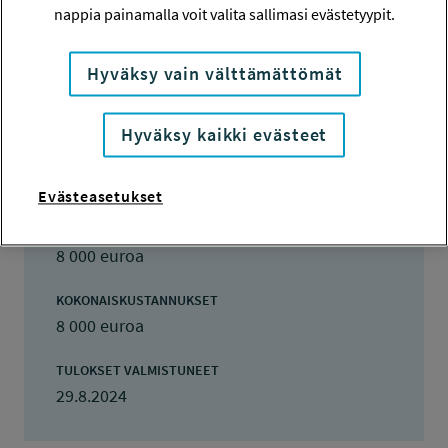
nappia painamalla voit valita sallimasi evästetyypit.
LISÄTIETOJA
Helena Åhman
Hyväksy vain välttämättömät
helena.ahman@huntingminds.com
Hyväksy kaikki evästeet
TOTEUTUSAIKA
4.6.2023 - 31.1.2024
Evästeasetukset
TYÖSUOJELURAHASTON PÄÄTÖS
29.5.2023
8 000 euroa
KOKONAISKUSTANNUKSET
8 000 euroa
TULOKSET VALMISTUNEET
29.8.2024