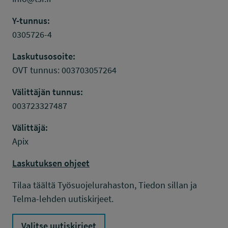
Y-tunnus:
0305726-4
Laskutusosoite:
OVT tunnus: 003703057264
Välittäjän tunnus:
003723327487
Välittäjä:
Apix
Laskutuksen ohjeet
Tilaa täältä Työsuojelurahaston, Tiedon sillan ja
Telma-lehden uutiskirjeet.
Valitse uutiskirjeet