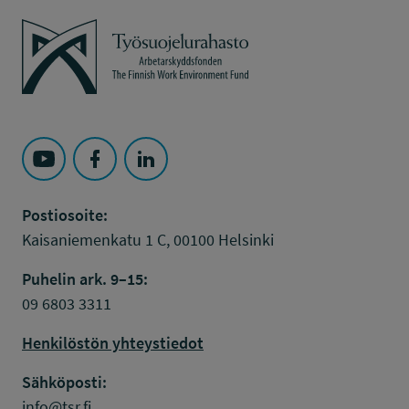
Työsuojelurahasto
Seuraa Työsuojelurahasto kohteessa: YouTube
Seuraa Työsuojelurahasto kohteessa: Faceboo
Seuraa Työsuojelurahasto kohteessa: L
Postiosoite:
Kaisaniemenkatu 1 C, 00100 Helsinki
Puhelin ark. 9–15:
09 6803 3311
Henkilöstön yhteystiedot
Sähköposti:
info@tsr.fi