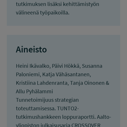
tutkimuksen lisäksi kehittämistyön
välineenä työpaikoilla.
Aineisto
Heini Ikävalko, Päivi Hökkä, Susanna
Paloniemi, Katja Vähäsantanen,
Kristiina Lahdenranta, Tanja Oinonen &
Allu Pyhälammi
Tunnetoimijuus strategian
toteuttamisessa. TUNTO2-
tutkimushankkeen loppuraportti. Aalto-
yliopiston julkaisusarja CROSSOVER