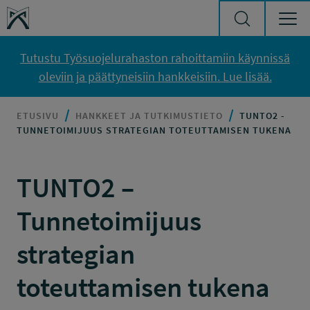
Siirry sisältöön
Työsuojelurahasto
Tutustu Työsuojelurahaston rahoittamiin käynnissä
oleviin ja päättyneisiin hankkeisiin. Lue lisää.
ETUSIVU
HANKKEET JA TUTKIMUSTIETO
TUNTO2 -
TUNNETOIMIJUUS STRATEGIAN TOTEUTTAMISEN TUKENA
TUNTO2 –
Tunnetoimijuus
strategian
toteuttamisen tukena