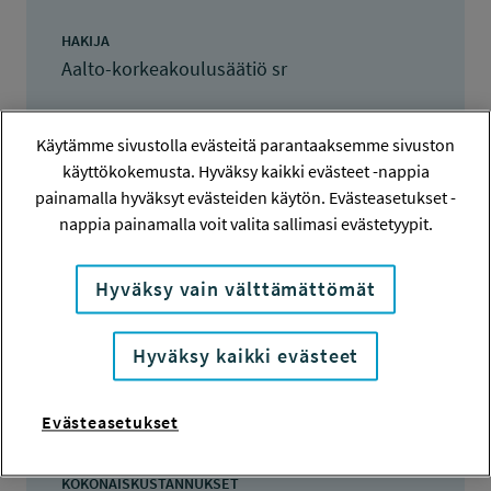
HAKIJA
Aalto-korkeakoulusäätiö sr
TOTEUTTAJA
Aalto-korkeakoulusäätiö sr
Käytämme sivustolla evästeitä parantaaksemme sivuston
käyttökokemusta. Hyväksy kaikki evästeet -nappia
LISÄTIETOJA
painamalla hyväksyt evästeiden käytön. Evästeasetukset -
Heini Ikävalko
nappia painamalla voit valita sallimasi evästetyypit.
heini.ikavalko@aalto.fi
Hyväksy vain välttämättömät
TOTEUTUSAIKA
1.1.2021 - 30.6.2023
Hyväksy kaikki evästeet
TYÖSUOJELURAHASTON PÄÄTÖS
1.12.2020
Evästeasetukset
140 000 euroa
KOKONAISKUSTANNUKSET