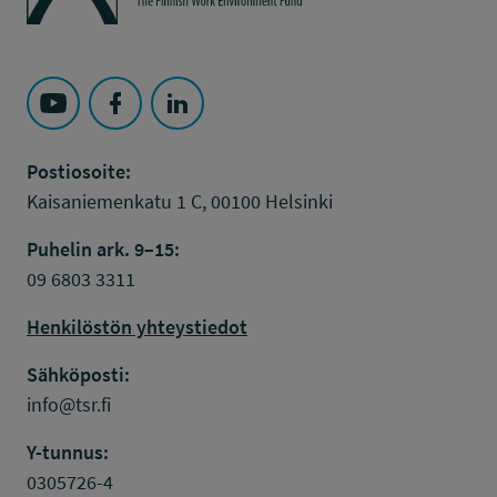
Seuraa Työsuojelurahasto kohteessa: YouTube
Seuraa Työsuojelurahasto kohteessa: Faceboo
Seuraa Työsuojelurahasto kohteessa: L
Postiosoite:
Kaisaniemenkatu 1 C, 00100 Helsinki
Puhelin ark. 9–15:
09 6803 3311
Henkilöstön yhteystiedot
Sähköposti:
info@tsr.fi
Y-tunnus:
0305726-4