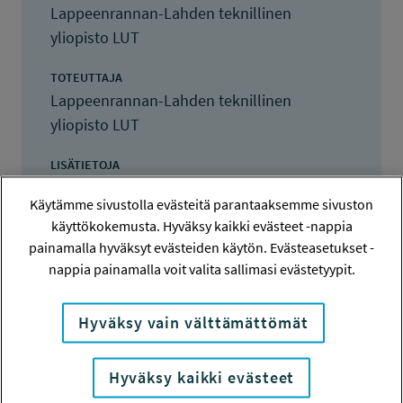
Lappeenrannan-Lahden teknillinen
yliopisto LUT
TOTEUTTAJA
Lappeenrannan-Lahden teknillinen
yliopisto LUT
LISÄTIETOJA
Henri Hussinki
Käytämme sivustolla evästeitä parantaaksemme sivuston
henri.hussinki@lut.fi
käyttökokemusta. Hyväksy kaikki evästeet -nappia
painamalla hyväksyt evästeiden käytön. Evästeasetukset -
TOTEUTUSAIKA
nappia painamalla voit valita sallimasi evästetyypit.
15.8.2022 - 31.12.2024
TYÖSUOJELURAHASTON PÄÄTÖS
Hyväksy vain välttämättömät
31.5.2022
170 000 euroa
Hyväksy kaikki evästeet
KOKONAISKUSTANNUKSET