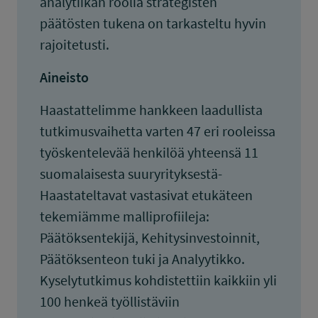
analytiikan roolia strategisten
päätösten tukena on tarkasteltu hyvin
rajoitetusti.
Aineisto
Haastattelimme hankkeen laadullista
tutkimusvaihetta varten 47 eri rooleissa
työskentelevää henkilöä yhteensä 11
suomalaisesta suuryrityksestä-
Haastateltavat vastasivat etukäteen
tekemiämme malliprofiileja:
Päätöksentekijä, Kehitysinvestoinnit,
Päätöksenteon tuki ja Analyytikko.
Kyselytutkimus kohdistettiin kaikkiin yli
100 henkeä työllistäviin