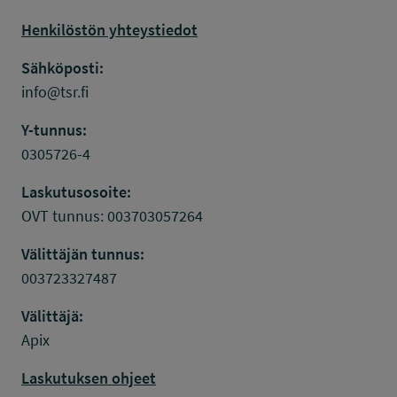
Henkilöstön yhteystiedot
Sähköposti:
info@tsr.fi
Y-tunnus:
0305726-4
Laskutusosoite:
OVT tunnus: 003703057264
Välittäjän tunnus:
003723327487
Välittäjä:
Apix
Laskutuksen ohjeet