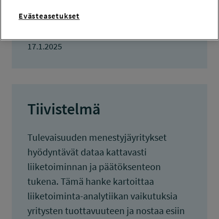
289 684 euroa
Evästeasetukset
TULOKSET VALMISTUNEET
17.1.2025
Tiivistelmä
Tulevaisuuden menestyjäyritykset
hyödyntävät dataa kattavasti
liiketoiminnan ja päätöksenteon
tukena. Tämä hanke kartoittaa
liiketoiminta-analytiikan vaikutuksia
yritysten tuottavuuteen ja nostaa esiin