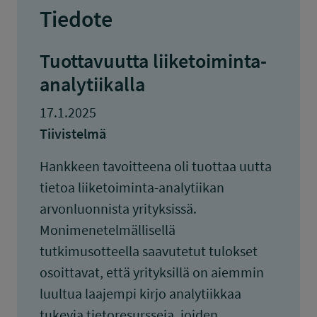
Tiedote
Tuottavuutta liiketoiminta-
analytiikalla
17.1.2025
Tiivistelmä
Hankkeen tavoitteena oli tuottaa uutta
tietoa liiketoiminta-analytiikan
arvonluonnista yrityksissä.
Monimenetelmällisellä
tutkimusotteella saavutetut tulokset
osoittavat, että yrityksillä on aiemmin
luultua laajempi kirjo analytiikkaa
tukevia tietoresursseja, joiden