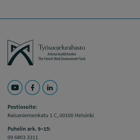
Työsuojelurahasto
Seuraa Työsuojelurahasto kohteessa: YouTube
Seuraa Työsuojelurahasto kohteessa: Faceboo
Seuraa Työsuojelurahasto kohteessa: L
Postiosoite:
Kaisaniemenkatu 1 C, 00100 Helsinki
Puhelin ark. 9–15:
09 6803 3311