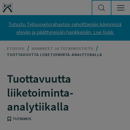
Siirry sisältöön
Työsuojelurahasto
Tutustu Työsuojelurahaston rahoittamiin käynnissä
oleviin ja päättyneisiin hankkeisiin. Lue lisää.
ETUSIVU
HANKKEET JA TUTKIMUSTIETO
TUOTTAVUUTTA LIIKETOIMINTA-ANALYTIIKALLA
Tuottavuutta
liiketoiminta-
analytiikalla
TUTKIMUS