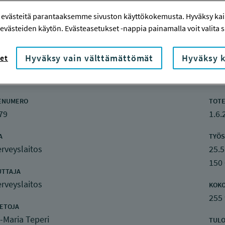
 evästeitä parantaaksemme sivuston käyttökokemusta. Hyväksy kaik
evästeiden käytön. Evästeasetukset -nappia painamalla voit valita sa
Hyväksy vain välttämättömät
Hyväksy k
et
nketiedot
ENUMERO
TOTE
79
1.6.
A
TYÖS
rveyslaitos
25.5
150
UTTAJA
rveyslaitos
KOK
255
IETOJA
-Maria Teperi
TULO