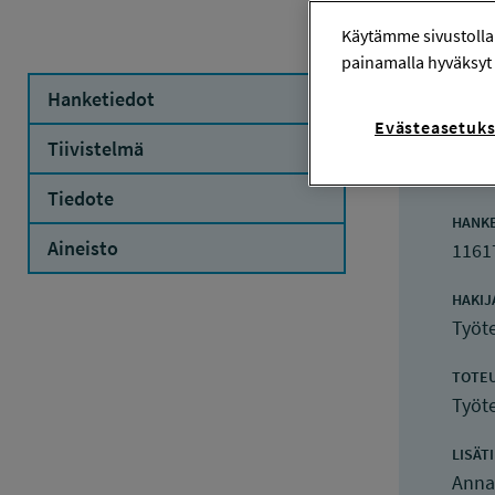
Käytämme sivustolla
painamalla hyväksyt 
Hanketiedot
Evästeasetuks
Ha
Tiivistelmä
Tiedote
HANK
Aineisto
1161
HAKIJ
Työte
TOTE
Työte
LISÄT
Anna