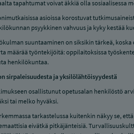
aalta tapahtumat voivat äkkiä olla sosiaalisessa m
nimutkaisissa asioissa korostuvat tutkimusainei
ilökunnan psyykkinen vahvuus ja kyky kestää kuo
kulman suuntaaminen on siksikin tärkeä, koska op
ta määrää työntekijöitä: oppilaitoksissa työskente
ta henkilökuntaa.
n sirpaleisuudesta ja yksilölähtöisyydestä
imukseen osallistunut opetusalan henkilöstö arvi
ksi tai melko hyväksi.
rkemmassa tarkastelussa kuitenkin näkyy se, että 
emaattisia eivätkä pitkäjänteisiä. Turvallisuuskultt