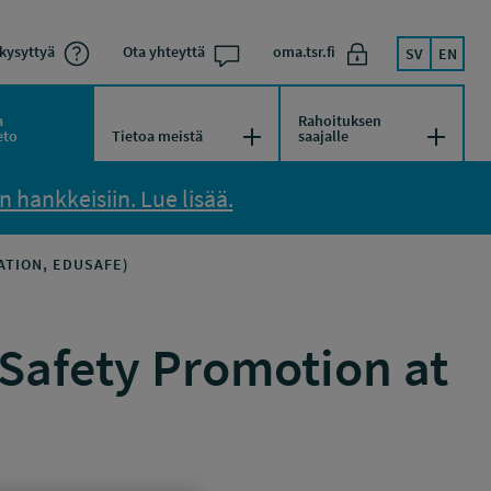
kysyttyä
Ota yhteyttä
oma.tsr.fi
SV
EN
a
Rahoituksen
kko
Avaa/Sulje valikko
Avaa/Su
eto
Tietoa meistä
saajalle
 hankkeisiin. Lue lisää.
ATION, EDUSAFE)
(Safety Promotion at