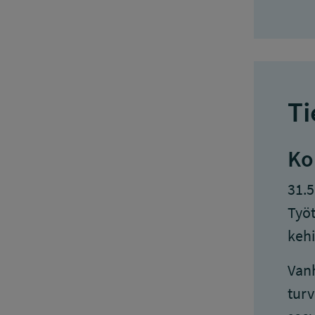
Ti
Ko
31.5
Työt
kehi
Vanh
turv