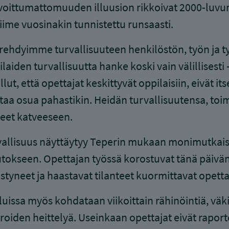
oittumattomuuden illuusion rikkoivat 2000-luvu
iime vuosinakin tunnistettu runsaasti.
rehdyimme turvallisuuteen henkilöstön, työn ja 
laiden turvallisuutta hanke koski vain välillisesti –
llut, että opettajat keskittyvät oppilaisiin, eivät 
taa osua pahastikin. Heidän turvallisuutensa, toi
eet katveeseen.
allisuus näyttäytyy Teperin mukaan monimutkaise
okseen. Opettajan työssä korostuvat tänä päivänä
istyneet ja haastavat tilanteet kuormittavat opetta
uissa myös kohdataan viikoittain rähinöintiä, väkiv
roiden heittelyä. Useinkaan opettajat eivät rapor