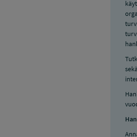
käyt
orga
turv
turv
hank
Tutk
sekä
inte
Hank
vuod
Han
Anna