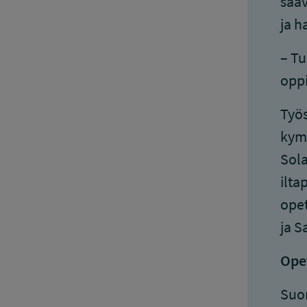
saav
ja h
– Tu
oppi
Työs
kymm
Sola
ilta
opet
ja S
Ope
Suom