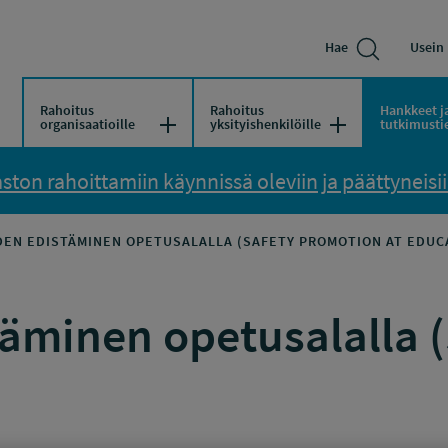
Hae
Usein 
Rahoitus
Rahoitus
Hankkeet j
Avaa/Sulje valikko
Avaa/Sulje vali
organisaatioille
yksityishenkilöille
tutkimusti
ton rahoittamiin käynnissä oleviin ja päättyneisiin
EN EDISTÄMINEN OPETUSALALLA (SAFETY PROMOTION AT EDUC
täminen opetusalalla 