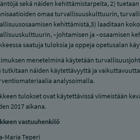
äntöjä sekä näiden kehittämistarpeita, 2) tuetaa
nisaatioiden omaa turvallisuuskulttuurin, turvall
allisuusosaamisen kehittämistä,3) laaditaan kok
allisuuskulttuurin, –johtamisen ja –osaamisen keh
keessa saatuja tuloksia ja oppeja opetusalan käy
imuksen menetelminä käytetään turvallisuusjohta
 tutkitaan näiden käytettävyyttä ja vaikuttavuutta 
rventiomateriaalia analysoimalla.
keen tulokset ovat käytettävissä viimeistään kevä
en 2017 aikana.
kkeen vastuuhenkilö
-Maria Teperi