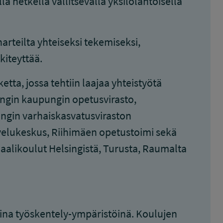
ä hetkellä vallitsevalla yksilölähtöisellä
harteilta yhteiseksi tekemiseksi,
kiteyttää.
tta, jossa tehtiin laajaa yhteistyötä
ngin kaupungin opetusvirasto,
ungin varhaiskasvatusviraston
velukeskus, Riihimäen opetustoimi sekä
alikoulut Helsingistä, Turusta, Raumalta
isina työskentely-ympäristöinä. Koulujen