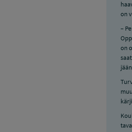
haav
on v
– Pe
Oppi
on o
saat
jään
Turv
muut
kärj
Koul
tava