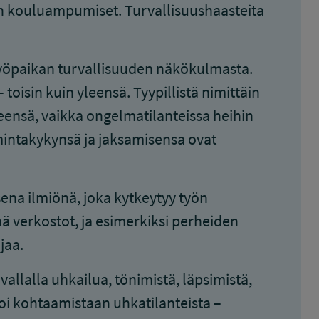
n kouluampumiset. Turvallisuushaasteita
työpaikan turvallisuuden näkökulmasta.
 toisin kuin yleensä. Tyypillistä nimittäin
itseensä, vaikka ongelmatilanteissa heihin
mintakykynsä ja jaksamisensa ovat
na ilmiönä, joka kytkeytyy työn
 verkostot, ja esimerkiksi perheiden
jaa.
allalla uhkailua, tönimistä, läpsimistä,
toi kohtaamistaan uhkatilanteista –