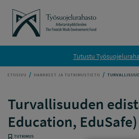
Siirry sisältöön
Työsuojelurahasto
Tutustu Työsuojelurahas
ETUSIVU
HANKKEET JA TUTKIMUSTIETO
TURVALLISUUD
Turvallisuuden edis
Education, EduSafe)
TUTKIMUS