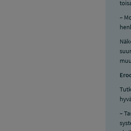
tois
– Mo
henk
Näkö
suur
muu
Eroo
Tutk
hyvä
– Ta
syst