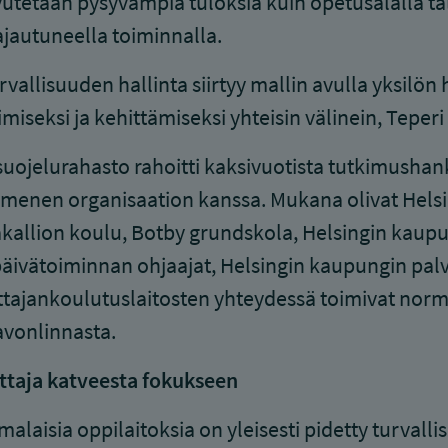
utetaan pysyvämpiä tuloksia kuin opetusalalla täll
ajautuneella toiminnalla.
rvallisuuden hallinta siirtyy mallin avulla yksilön 
miseksi ja kehittämiseksi yhteisin välinein, Teperi 
uojelurahasto rahoitti kaksivuotista tutkimushanke
enen organisaation kanssa. Mukana olivat Helsi
kallion koulu, Botby grundskola, Helsingin kaup
päivätoiminnan ohjaajat, Helsingin kaupungin pal
tajankoulutuslaitosten yhteydessä toimivat norma
avonlinnasta.
ttaja katveesta fokukseen
alaisia oppilaitoksia on yleisesti pidetty turvall