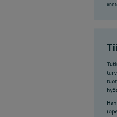
anna-
Ti
Tutk
turv
tuot
hyöd
Hank
(ope