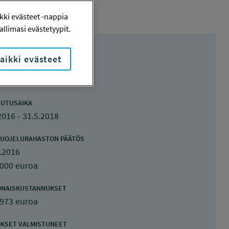
ki evästeet -nappia
llimasi evästetyypit.
aikki evästeet
UTUSAIKA
2016 - 31.5.2018
UOJELURAHASTON PÄÄTÖS
.2016
 000 euroa
ONAISKUSTANNUKSET
 973 euroa
KSET VALMISTUNEET