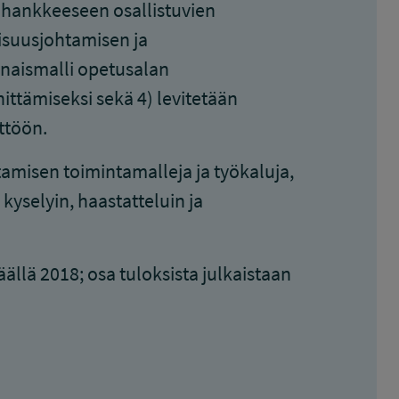
n hankkeeseen osallistuvien
isuusjohtamisen ja
onaismalli opetusalan
ittämiseksi sekä 4) levitetään
ttöön.
misen toimintamalleja ja työkaluja,
kyselyin, haastatteluin ja
ällä 2018; osa tuloksista julkaistaan