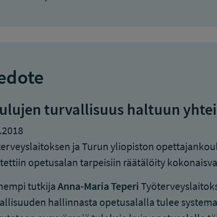
edote
ulujen turvallisuus haltuun yhtei
.2018
erveyslaitoksen ja Turun yliopiston opettajanko
tettiin opetusalan tarpeisiin räätälöity kokonaisv
empi tutkija
Anna-Maria Teperi
Työterveyslaitoks
allisuuden hallinnasta opetusalalla tulee systemaatt