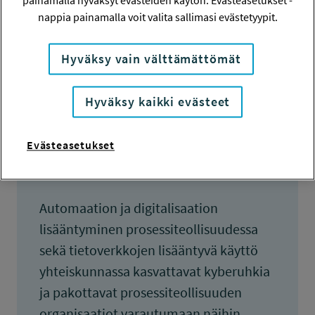
painamalla hyväksyt evästeiden käytön. Evästeasetukset -
KOKONAISKUSTANNUKSET
nappia painamalla voit valita sallimasi evästetyypit.
226 758 euroa
Hyväksy vain välttämättömät
TULOKSET VALMISTUNEET
4.6.2021
Hyväksy kaikki evästeet
Evästeasetukset
Tiivistelmä
Automaation ja digitalisaation
lisääntyminen prosessiteollisuudessa
sekä tietoverkkojen lisääntyvä käyttö
yhteiskunnassa kasvattavat kyberuhkia
ja pakottavat prosessiteollisuuden
organisaatiot varautumaan näihin