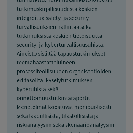
tutkimuskirjallisuudesta koskien
integroitua safety- ja security -
turvallisuuksien hallintaa sekä
tutkimuksista koskien tietoisuutta
security- ja kyberturvallisuusuhista.
Aineisto sisältää tapaustutkimukset
teemahaastatteluineen
prosessiteollisuuden organisaatioiden
eri tasoilta, kyselytutkimuksen
kyberuhista sekä
onnettomuustutkintaraportit.
Menetelmät koostuvat monipuolisesti
sekä laadullisista, tilastollisista ja
riskianalyysiin sekä skenaarioanalyysiin