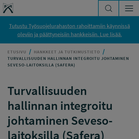
Siirry sisältöön
Työsuojelurahasto
Tutustu Työsuojelurahaston rahoittamiin käynnissä
oleviin ja päättyneisiin hankkeisiin. Lue lisää.
ETUSIVU
HANKKEET JA TUTKIMUSTIETO
TURVALLISUUDEN HALLINNAN INTEGROITU JOHTAMINEN
SEVESO-LAITOKSILLA (SAFERA)
Turvallisuuden
hallinnan integroitu
johtaminen Seveso-
laitoksilla (Safera)