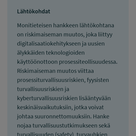
Lähtökohdat
Monitieteisen hankkeen lähtökohtana
on riskimaiseman muutos, joka liittyy
digitalisaatiokehitykseen ja uusien
älykkäiden teknologioiden
käyttöönottoon prosessiteollisuudessa.
Riskimaiseman muutos viittaa
prosessiturvallisuusriskien, fyysisten
turvallisuusriskien ja
kyberturvallisuusriskien lisääntyvään
keskinäisvaikutuksiin, jotka voivat
johtaa suuronnettomuuksiin. Hanke
nojaa turvallisuustutkimukseen sekä
turvallisuuden (safety), turvauhkien