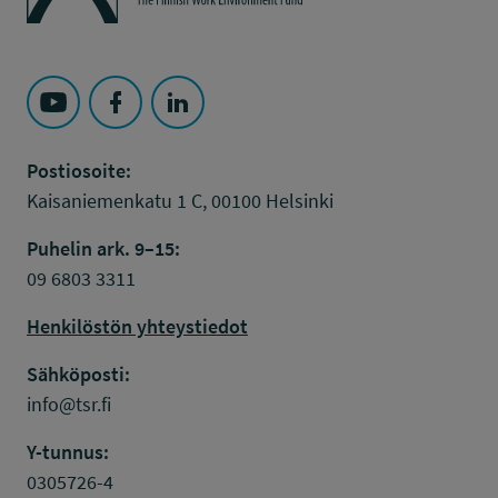
Seuraa Työsuojelurahasto kohteessa: YouTube
Seuraa Työsuojelurahasto kohteessa: Faceboo
Seuraa Työsuojelurahasto kohteessa: L
Postiosoite:
Kaisaniemenkatu 1 C, 00100 Helsinki
Puhelin ark. 9–15:
09 6803 3311
Henkilöstön yhteystiedot
Sähköposti:
info@tsr.fi
Y-tunnus:
0305726-4