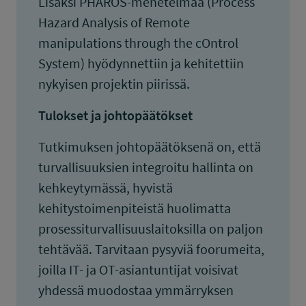
Lisäksi PHAROS-menetelmää (Process
Hazard Analysis of Remote
manipulations through the cOntrol
System) hyödynnettiin ja kehitettiin
nykyisen projektin piirissä.
Tulokset ja johtopäätökset
Tutkimuksen johtopäätöksenä on, että
turvallisuuksien integroitu hallinta on
kehkeytymässä, hyvistä
kehitystoimenpiteistä huolimatta
prosessiturvallisuuslaitoksilla on paljon
tehtävää. Tarvitaan pysyviä foorumeita,
joilla IT- ja OT-asiantuntijat voisivat
yhdessä muodostaa ymmärryksen