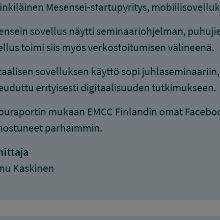
inkiläinen Mesensei-startupyritys, mobiilisovelluk
nsein sovellus näytti seminaariohjelman, puhujien
llus toimi siis myös verkostoitumisen välineenä.
taalisen sovelluksen käyttö sopi juhlaseminaariin,
uduttu erityisesti digitaalisuuden tutkimukseen.
uraportin mukaan EMCC Finlandin omat Facebook-
nnostuneet parhaimmin.
ittaja
nu Kaskinen