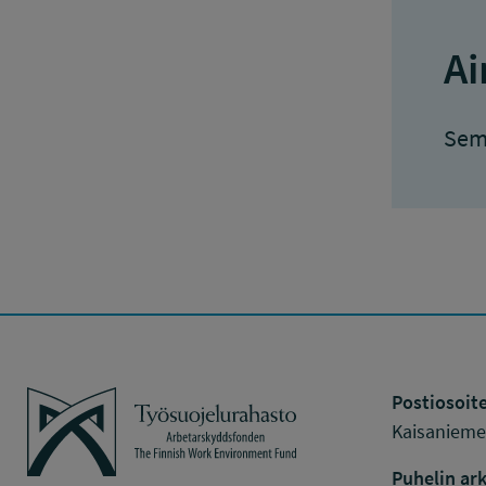
Ai
Semi
Työsuojelurahasto
Postiosoite
Kaisaniemen
Puhelin ark