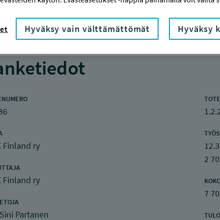
Hyväksy vain välttämättömät
Hyväksy k
et
nketiedot
ENUMERO
TOTE
86
1.2.
A
TYÖS
 Finland ry
12.3
2 70
UTTAJA
 Finland ry
KOK
7 70
IETOJA
Sini Partanen
TULO