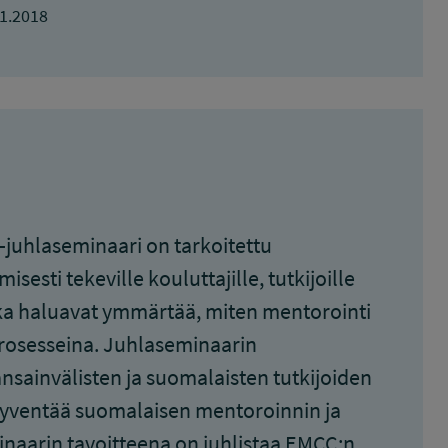
1.2018
juhlaseminaari on tarkoitettu
sesti tekeville kouluttajille, tutkijoille
otka haluavat ymmärtää, miten mentorointi
rosesseina. Juhlaseminaarin
ansainvälisten ja suomalaisten tutkijoiden
ä syventää suomalaisen mentoroinnin ja
naarin tavoitteena on juhlistaa EMCC:n