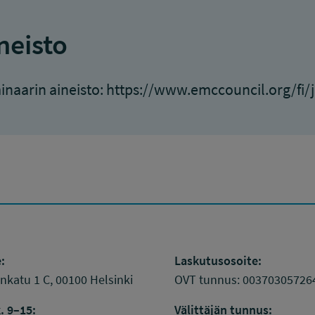
neisto
naarin aineisto: https://www.emccouncil.org/fi/
:
Laskutusosoite:
katu 1 C, 00100 Helsinki
OVT tunnus: 00370305726
. 9–15:
Välittäjän tunnus: