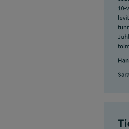
10-v
levi
tunn
Juhl
toim
Han
Sara
Ti