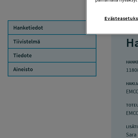
Evästeasetuks
Hanketiedot
Ha
Tiivistelmä
Tiedote
HANK
Aineisto
1180
HAKIJ
EMCC
TOTE
EMCC
LISÄT
Sara 