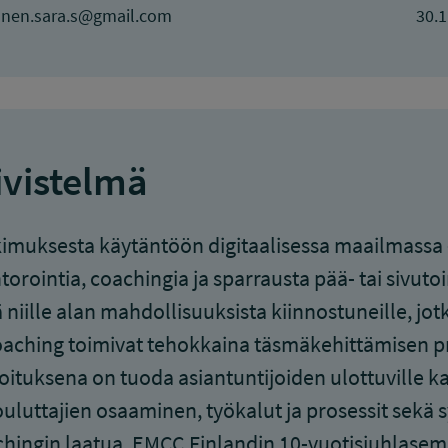
anen.sara.s@gmail.com
30.1
ivistelmä
imuksesta käytäntöön digitaalisessa maailmassa -
orointia, coachingia ja sparrausta pää- tai sivutoimi
 niille alan mahdollisuuksista kiinnostuneille, j
oaching toimivat tehokkaina täsmäkehittämisen p
oituksena on tuoda asiantuntijoiden ulottuville k
ouluttajien osaaminen, työkalut ja prosessit sek
hingin laatua. EMCC Finlandin 10-vuotisjuhlasemi