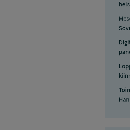
hels
Mese
Sove
Digi
pane
Lopp
kii
Toim
Han