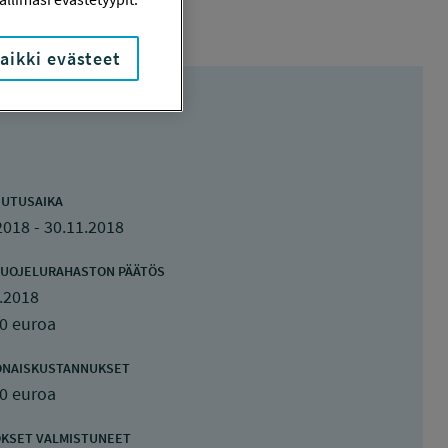
aikki evästeet
UTUSAIKA
2018 - 30.11.2018
UOJELURAHASTON PÄÄTÖS
.2018
0 euroa
ONAISKUSTANNUKSET
0 euroa
KSET VALMISTUNEET