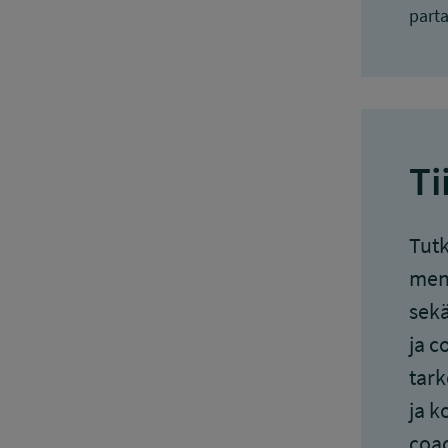
part
Ti
Tutk
ment
sekä
ja c
tark
ja k
coac