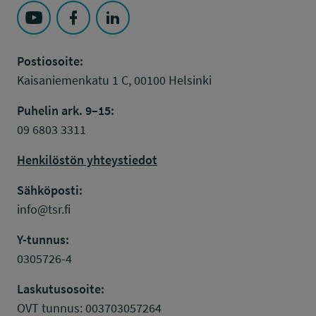
Seuraa Työsuojelurahasto kohteessa: YouTube
Seuraa Työsuojelurahasto kohteessa: Faceboo
Seuraa Työsuojelurahasto kohteessa: L
Postiosoite:
Kaisaniemenkatu 1 C, 00100 Helsinki
Puhelin ark. 9–15:
09 6803 3311
Henkilöstön yhteystiedot
Sähköposti:
info@tsr.fi
Y-tunnus:
0305726-4
Laskutusosoite:
OVT tunnus: 003703057264