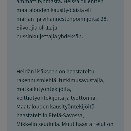
ammattiryhmästä. Heissä oli eniten
maatalouden kausityöläisiä eli
marjan- ja vihannestenpoimijoita: 28.
Siivoojia oli 12 ja
bussinkuljettajia yhdeksän.
Heidän lisäkseen on haastateltu
rakennusmiehiä, tutkimusavustajia,
matkailutyöntekijöitä,
keittiötyöntekijöitä ja työttömiä.
Maatalouden kausityöntekijöitä
haastateltiin Etelä-Savossa,
Mikkelin seudulla. Muut haastattelut on