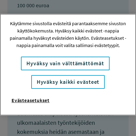
100 000 euroa
KOKONAISKUSTANNUKSET
Käytämme sivustolla evästeitä parantaaksemme sivuston
209 657 euroa
käyttökokemusta. Hyväksy kaikki evästeet -nappia
painamalla hyväksyt evästeiden käytön. Evästeasetukset -
TULOKSET VALMISTUNEET
nappia painamalla voit valita sallimasi evästetyypit.
31.12.2012
Hyväksy vain välttämättömät
Hyväksy kaikki evästeet
Tiivistelmä
Evästeasetukset
Tutkimuksen tavoitteena on tuoda esiin
Suomessa tilapäisesti työskentelevien
ulkomaalaisten työntekijöiden
kokemuksia heidän asemastaan ja