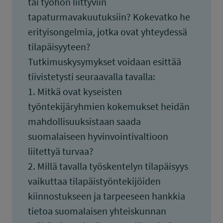
tai työhön liittyviin
tapaturmavakuutuksiin? Kokevatko he
erityisongelmia, jotka ovat yhteydessä
tilapäisyyteen?
Tutkimuskysymykset voidaan esittää
tiivistetysti seuraavalla tavalla:
1. Mitkä ovat kyseisten
työntekijäryhmien kokemukset heidän
mahdollisuuksistaan saada
suomalaiseen hyvinvointivaltioon
liitettyä turvaa?
2. Millä tavalla työskentelyn tilapäisyys
vaikuttaa tilapäistyöntekijöiden
kiinnostukseen ja tarpeeseen hankkia
tietoa suomalaisen yhteiskunnan