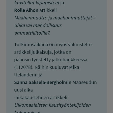
kuvitellut kipupisteet
ja
Rolle Alhon
artikkeli
Maahanmuutto ja maahanmuuttajat –
uhka vai mahdollisuus
ammattiliitoille?.
Tutkimusaikana on myös valmisteltu
artikkelijulkaisuja, jotka on
pääosin työstetty jatkohankkeessa
(112078). Näihin kuuluvat Mika
Helanderin ja
Sanna Saksela-Bergholmin
Maaseudun
uusi aika
-aikakauslehden artikkeli
Ulkomaalaisten kausityöntekijöiden
kokemukset