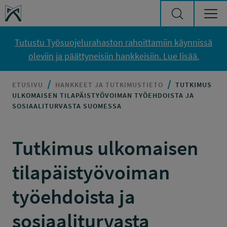
Siirry sisältöön
Työsuojelurahasto
Tutustu Työsuojelurahaston rahoittamiin käynnissä
oleviin ja päättyneisiin hankkeisiin. Lue lisää.
ETUSIVU
HANKKEET JA TUTKIMUSTIETO
TUTKIMUS
ULKOMAISEN TILAPÄISTYÖVOIMAN TYÖEHDOISTA JA
SOSIAALITURVASTA SUOMESSA
Tutkimus ulkomaisen
tilapäistyövoiman
työehdoista ja
sosiaaliturvasta