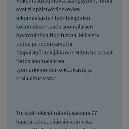
Kokemustutkimuksessa kysyttiin, mitkä
ovat tilapäistyötä tekevien
ulkomaalaisten työntekijöiden
kokemukset saada suomalaisen
hyvinvointivaltion turvaa. Millaista
tietoa ja tiedontarvetta
tilapäistyöntekijällä on? Miten he saavat
tietoa suomalaisten
työmarkkinoiden oikeuksista ja
sosiaaliturvasta?
Tutkijat tekivät rahoitusaikana 77
haastattelua, pääosin kolmesta