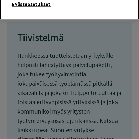
Evästeasetukset
Tiivistelmä
Hankkeessa tuotteistetaan yrityksille
helposti lähestyttävä palvelupaketti,
joka tukee työhyvinvointia
jokapäiväisessä työelämässä pitkällä
aikavälillä ja joka on helppo toteuttaa ja
toistaa erityyppisissä yrityksissä ja joka
kommunikoi myös yritysten
työtyöterveysosastojen kanssa. Kutsua
kaikki upeat Suomen yritykset