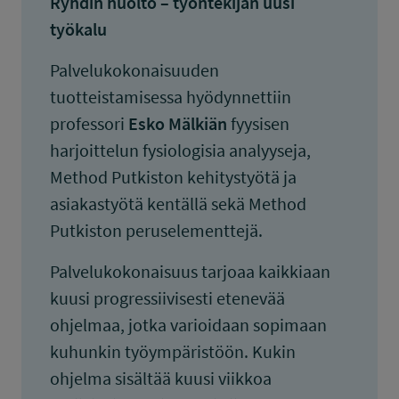
Ryhdin huolto – työntekijän uusi
työkalu
Palvelukokonaisuuden
tuotteistamisessa hyödynnettiin
professori
Esko Mälkiän
fyysisen
harjoittelun fysiologisia analyyseja,
Method Putkiston kehitystyötä ja
asiakastyötä kentällä sekä Method
Putkiston peruselementtejä.
Palvelukokonaisuus tarjoaa kaikkiaan
kuusi progressiivisesti etenevää
ohjelmaa, jotka varioidaan sopimaan
kuhunkin työympäristöön. Kukin
ohjelma sisältää kuusi viikkoa