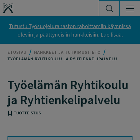
Siirry sisältöön
Työsuojelurahasto
Tutustu Työsuojelurahaston rahoittamiin käynnissä
oleviin ja päättyneisiin hankkeisiin. Lue lisää.
ETUSIVU
HANKKEET JA TUTKIMUSTIETO
TYÖELÄMÄN RYHTIKOULU JA RYHTIENKELIPALVELU
Työelämän Ryhtikoulu
ja Ryhtienkelipalvelu
TUOTTEISTUS