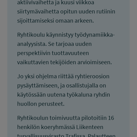
aktiivivaihetta ja kuusi viikkoa
siirtymävaihetta opitun uuden rutiinin
sijoittamiseksi omaan arkeen.
Ryhtikoulu käynnistyy työdynamiikka-
analyysista. Se tarjoaa uuden
perspektiivin tuottavuuteen
vaikuttavien tekijöiden arvioimiseen.
Jo yksi ohjelma riittää ryhtieroosion
pysäyttämiseen, ja osallistujalla on
käytössään uutena työkaluna ryhdin
huollon perusteet.
Ryhtikoulun toimivuutta pilotoitiin 16
henkilön koeryhmässä Liikenteen
turvallisuusvirasto Trafissa. Palautteen