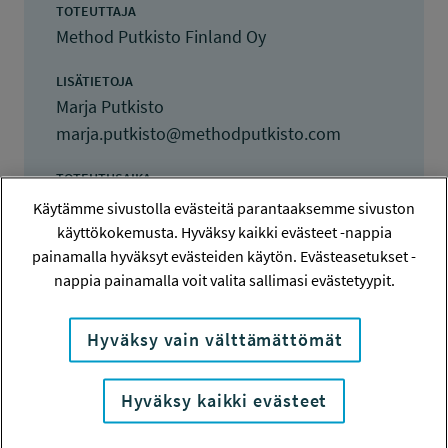
TOTEUTTAJA
Method Putkisto Finland Oy
LISÄTIETOJA
Marja Putkisto
marja.putkisto@methodputkisto.com
TOTEUTUSAIKA
2.5.2017 - 31.5.2018
Käytämme sivustolla evästeitä parantaaksemme sivuston
käyttökokemusta. Hyväksy kaikki evästeet -nappia
TYÖSUOJELURAHASTON PÄÄTÖS
painamalla hyväksyt evästeiden käytön. Evästeasetukset -
31.5.2017
nappia painamalla voit valita sallimasi evästetyypit.
25 000 euroa
Hyväksy vain välttämättömät
KOKONAISKUSTANNUKSET
56 020 euroa
Hyväksy kaikki evästeet
TULOKSET VALMISTUNEET
31.5.2018