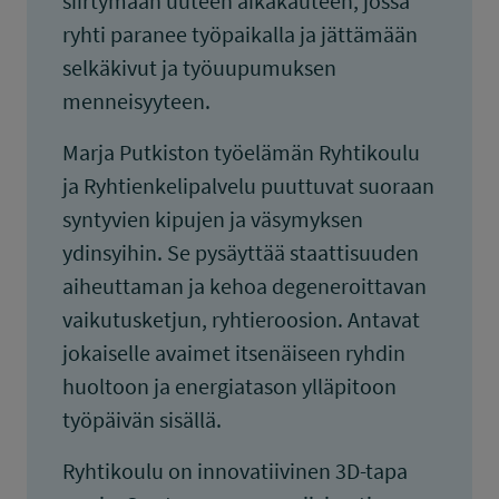
siirtymään uuteen aikakauteen, jossa
ryhti paranee työpaikalla ja jättämään
selkäkivut ja työuupumuksen
menneisyyteen.
Marja Putkiston työelämän Ryhtikoulu
ja Ryhtienkelipalvelu puuttuvat suoraan
syntyvien kipujen ja väsymyksen
ydinsyihin. Se pysäyttää staattisuuden
aiheuttaman ja kehoa degeneroittavan
vaikutusketjun, ryhtieroosion. Antavat
jokaiselle avaimet itsenäiseen ryhdin
huoltoon ja energiatason ylläpitoon
työpäivän sisällä.
Ryhtikoulu on innovatiivinen 3D-tapa