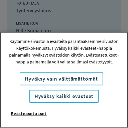
TOTEUTTAJA
Työterveyslaitos
LISÄTIETOJA
Hille Suojalehto
hille.suojalehto@ttl.fi
Käytämme sivustolla evästeitä parantaaksemme sivuston
käyttökokemusta. Hyväksy kaikki evästeet -nappia
TOTEUTUSAIKA
painamalla hyväksyt evästeiden käytön. Evästeasetukset -
1.5.2022 - 31.12.2024
nappia painamalla voit valita sallimasi evästetyypit.
TYÖSUOJELURAHASTON PÄÄTÖS
31.5.2022
Hyväksy vain välttämättömät
80 000 euroa
Hyväksy kaikki evästeet
KOKONAISKUSTANNUKSET
120 061 euroa
Evästeasetukset
TULOKSET VALMISTUNEET
17.1.2025