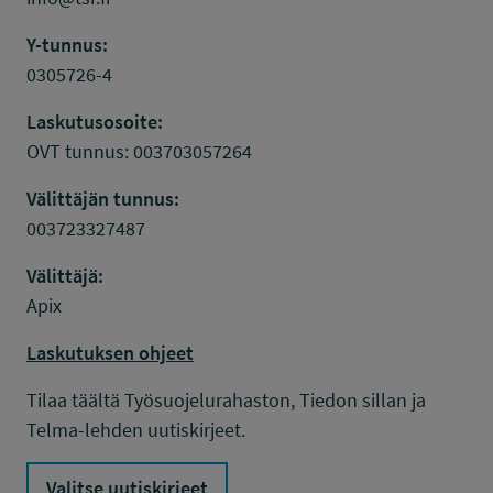
Y-tunnus:
0305726-4
Laskutusosoite:
OVT tunnus: 003703057264
Välittäjän tunnus:
003723327487
Välittäjä:
Apix
Laskutuksen ohjeet
Tilaa täältä Työsuojelurahaston, Tiedon sillan ja
Telma-lehden uutiskirjeet.
Valitse uutiskirjeet