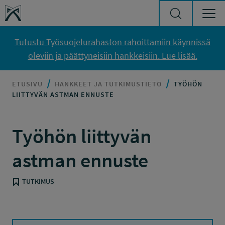
Siirry sisältöön
Työsuojelurahasto
Tutustu Työsuojelurahaston rahoittamiin käynnissä
oleviin ja päättyneisiin hankkeisiin. Lue lisää.
ETUSIVU
HANKKEET JA TUTKIMUSTIETO
TYÖHÖN
LIITTYVÄN ASTMAN ENNUSTE
Työhön liittyvän
astman ennuste
TUTKIMUS