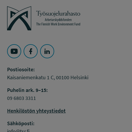
Työsuojelurahasto
Seuraa Työsuojelurahasto kohteessa: YouTube
Seuraa Työsuojelurahasto kohteessa: Faceboo
Seuraa Työsuojelurahasto kohteessa: L
Postiosoite:
Kaisaniemenkatu 1 C, 00100 Helsinki
Puhelin ark. 9–15:
09 6803 3311
Henkilöstön yhteystiedot
Sähköposti:
info@tsr.fi