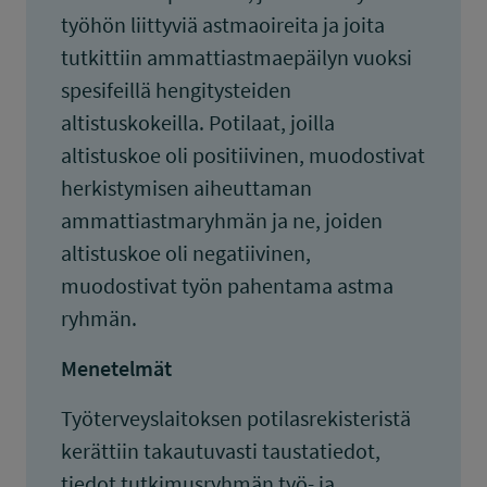
työhön liittyviä astmaoireita ja joita
tutkittiin ammattiastmaepäilyn vuoksi
spesifeillä hengitysteiden
altistuskokeilla. Potilaat, joilla
altistuskoe oli positiivinen, muodostivat
herkistymisen aiheuttaman
ammattiastmaryhmän ja ne, joiden
altistuskoe oli negatiivinen,
muodostivat työn pahentama astma
ryhmän.
Menetelmät
Työterveyslaitoksen potilasrekisteristä
kerättiin takautuvasti taustatiedot,
tiedot tutkimusryhmän työ- ja