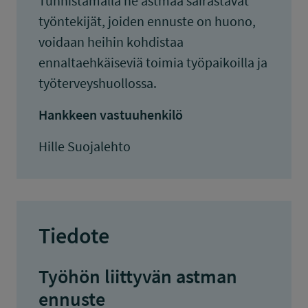
Tunnistamalla ne astmaa sairastavat
työntekijät, joiden ennuste on huono,
voidaan heihin kohdistaa
ennaltaehkäiseviä toimia työpaikoilla ja
työterveyshuollossa.
Hankkeen vastuuhenkilö
Hille Suojalehto
Tiedote
Työhön liittyvän astman
ennuste