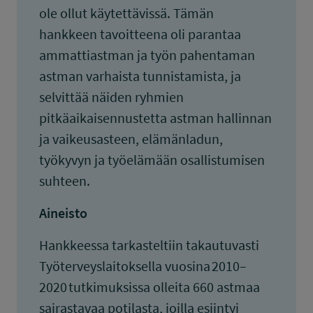
ole ollut käytettävissä. Tämän
hankkeen tavoitteena oli parantaa
ammattiastman ja työn pahentaman
astman varhaista tunnistamista, ja
selvittää näiden ryhmien
pitkäaikaisennustetta astman hallinnan
ja vaikeusasteen, elämänladun,
työkyvyn ja työelämään osallistumisen
suhteen.
Aineisto
Hankkeessa tarkasteltiin takautuvasti
Työterveyslaitoksella vuosina 2010–
2020 tutkimuksissa olleita 660 astmaa
sairastavaa potilasta, joilla esiintyi