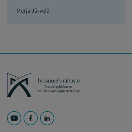
Merja Järvelä
Työsuojelurahasto
Seuraa Työsuojelurahasto kohteessa: YouTube
Seuraa Työsuojelurahasto kohteessa: Faceboo
Seuraa Työsuojelurahasto kohteessa: L