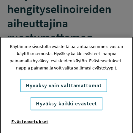
hengityselinoireiden
aiheuttajina
ruostumattoman
Käytämme sivustolla evästeitä parantaaksemme sivuston
teräksen
käyttökokemusta. Hyväksy kaikki evästeet -nappia
painamalla hyväksyt evästeiden käytön. Evästeasetukset -
tuotantoketjussa -
nappia painamalla voit valita sallimasi evästetyypit.
käsikirjoituksen
Hyväksy vain välttämättömät
kirjoittaminen
Hyväksy kaikki evästeet
MUU STIPENDI
Evästeasetukset