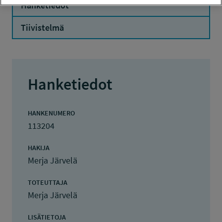
Hanketiedot
Tiivistelmä
Hanketiedot
HANKENUMERO
113204
HAKIJA
Merja Järvelä
TOTEUTTAJA
Merja Järvelä
LISÄTIETOJA