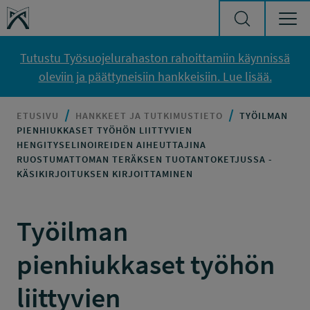
Siirry sisältöön
Työsuojelurahasto
Tutustu Työsuojelurahaston rahoittamiin käynnissä
oleviin ja päättyneisiin hankkeisiin. Lue lisää.
ETUSIVU
HANKKEET JA TUTKIMUSTIETO
TYÖILMAN
PIENHIUKKASET TYÖHÖN LIITTYVIEN
HENGITYSELINOIREIDEN AIHEUTTAJINA
RUOSTUMATTOMAN TERÄKSEN TUOTANTOKETJUSSA -
KÄSIKIRJOITUKSEN KIRJOITTAMINEN
Työilman
pienhiukkaset työhön
liittyvien