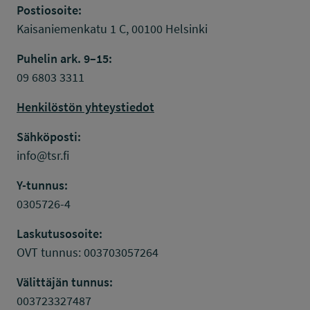
Postiosoite:
Kaisaniemenkatu 1 C, 00100 Helsinki
Puhelin ark. 9–15:
09 6803 3311
Henkilöstön yhteystiedot
Sähköposti:
info@tsr.fi
Y-tunnus:
0305726-4
Laskutusosoite:
OVT tunnus: 003703057264
Välittäjän tunnus:
003723327487