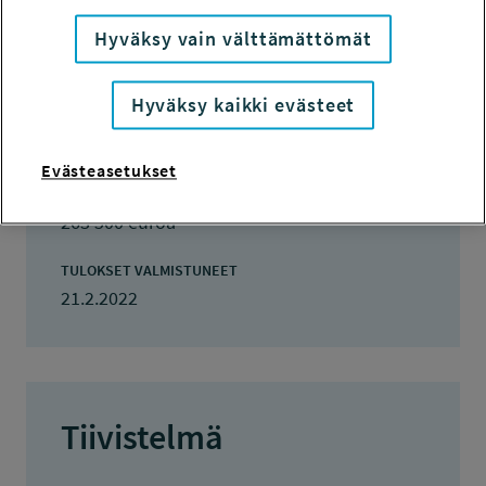
TOTEUTUSAIKA
Hyväksy vain välttämättömät
1.12.2018 - 30.6.2021
TYÖSUOJELURAHASTON PÄÄTÖS
Hyväksy kaikki evästeet
10.1.2019
150 000 euroa
Evästeasetukset
KOKONAISKUSTANNUKSET
263 500 euroa
TULOKSET VALMISTUNEET
21.2.2022
Tiivistelmä