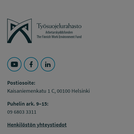
Työsuojelurahasto
Seuraa Työsuojelurahasto kohteessa: YouTube
Seuraa Työsuojelurahasto kohteessa: Faceboo
Seuraa Työsuojelurahasto kohteessa: L
Postiosoite:
Kaisaniemenkatu 1 C, 00100 Helsinki
Puhelin ark. 9–15:
09 6803 3311
Henkilöstön yhteystiedot