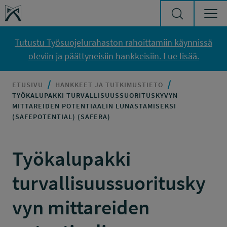
Siirry sisältöön
Työsuojelurahasto
Tutustu Työsuojelurahaston rahoittamiin käynnissä
oleviin ja päättyneisiin hankkeisiin. Lue lisää.
ETUSIVU
HANKKEET JA TUTKIMUSTIETO
TYÖKALUPAKKI TURVALLISUUSSUORITUSKYVYN
MITTAREIDEN POTENTIAALIN LUNASTAMISEKSI
(SAFEPOTENTIAL) (SAFERA)
Työkalupakki
turvallisuussuoritusky
vyn mittareiden