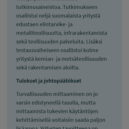
tutkimusaineistoa. Tutkimukseen
osallistui neljä suomalaista yritystä
edustaen elintarvike- ja
metalliteollisuutta, infrarakentamista
sekä teollisuuden palveluita. Lisäksi
testausvaiheiseen osallistui kolme
yritystä kemian- ja metsäteollisuuden
sekä rakentamisen aloilta.
Tulokset ja johtopäätökset
Turvallisuuden mittaaminen on jo
varsin edistyneellä tasolla, mutta
mittaamista tukevien käytäntöjen
kehittämisellä voitaisiin saada paljon
lisäarvoa. Yritysten tavoitteena on