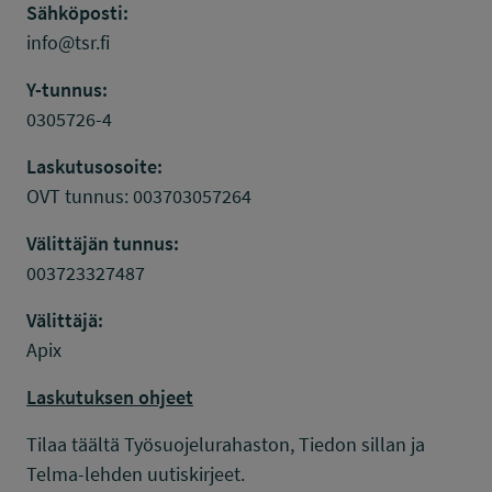
Sähköposti:
info@tsr.fi
Y-tunnus:
0305726-4
Laskutusosoite:
OVT tunnus: 003703057264
Välittäjän tunnus:
003723327487
Välittäjä:
Apix
Laskutuksen ohjeet
Tilaa täältä Työsuojelurahaston, Tiedon sillan ja
Telma-lehden uutiskirjeet.