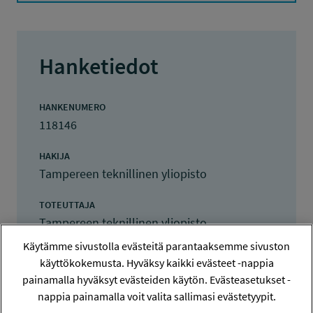
Hanketiedot
HANKENUMERO
118146
HAKIJA
Tampereen teknillinen yliopisto
TOTEUTTAJA
Tampereen teknillinen yliopisto
Käytämme sivustolla evästeitä parantaaksemme sivuston
LISÄTIETOJA
käyttökokemusta. Hyväksy kaikki evästeet -nappia
Aki Jääskeläinen
painamalla hyväksyt evästeiden käytön. Evästeasetukset -
aki.jaaskelainen@tuni.fi
nappia painamalla voit valita sallimasi evästetyypit.