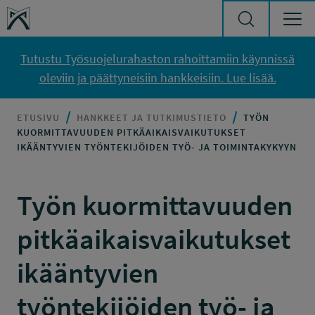
Siirry sisältöön
Työsuojelurahasto
Tutustu Työsuojelurahaston rahoittamiin käynnissä
oleviin ja päättyneisiin hankkeisiin. Lue lisää.
ETUSIVU
HANKKEET JA TUTKIMUSTIETO
TYÖN
KUORMITTAVUUDEN PITKÄAIKAISVAIKUTUKSET
IKÄÄNTYVIEN TYÖNTEKIJÖIDEN TYÖ- JA TOIMINTAKYKYYN
Työn kuormittavuuden
pitkäaikaisvaikutukset
ikääntyvien
työntekijöiden työ- ja