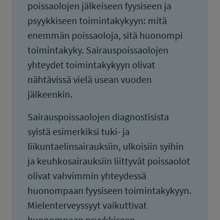
poissaolojen jälkeiseen fyysiseen ja
psyykkiseen toimintakykyyn: mitä
enemmän poissaoloja, sitä huonompi
toimintakyky. Sairauspoissaolojen
yhteydet toimintakykyyn olivat
nähtävissä vielä usean vuoden
jälkeenkin.
Sairauspoissaolojen diagnostisista
syistä esimerkiksi tuki- ja
liikuntaelinsairauksiin, ulkoisiin syihin
ja keuhkosairauksiin liittyvät poissaolot
olivat vahvimmin yhteydessä
huonompaan fyysiseen toimintakykyyn.
Mielenterveyssyyt vaikuttivat
huonompaan psyykkiseen