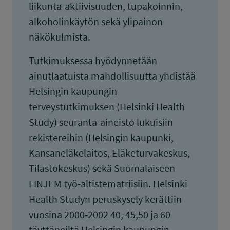
liikunta-aktiivisuuden, tupakoinnin,
alkoholinkäytön sekä ylipainon
näkökulmista.
Tutkimuksessa hyödynnetään
ainutlaatuista mahdollisuutta yhdistää
Helsingin kaupungin
terveystutkimuksen (Helsinki Health
Study) seuranta-aineisto lukuisiin
rekistereihin (Helsingin kaupunki,
Kansaneläkelaitos, Eläketurvakeskus,
Tilastokeskus) sekä Suomalaiseen
FINJEM työ-altistematriisiin. Helsinki
Health Studyn peruskysely kerättiin
vuosina 2000-2002 40, 45,50 ja 60
täyttäneiltä Helsingin kaupungin