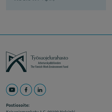
Työsuojelurahasto
Seuraa Työsuojelurahasto kohteessa: YouTube
Seuraa Työsuojelurahasto kohteessa: Faceboo
Seuraa Työsuojelurahasto kohteessa: L
Postiosoite:
Kaisaniemenkatu 1 C, 00100 Helsinki