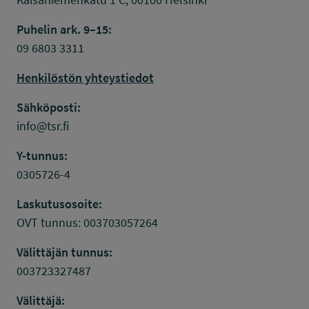
Puhelin ark. 9–15:
09 6803 3311
Henkilöstön yhteystiedot
Sähköposti:
info@tsr.fi
Y-tunnus:
0305726-4
Laskutusosoite:
OVT tunnus: 003703057264
Välittäjän tunnus:
003723327487
Välittäjä: