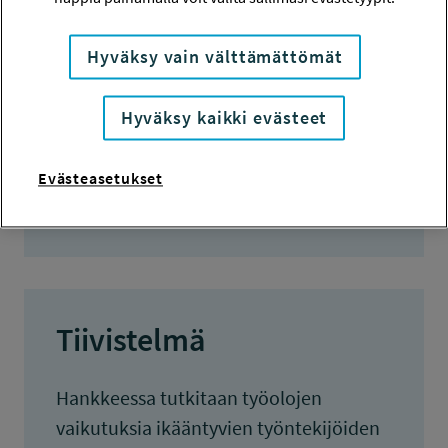
TYÖSUOJELURAHASTON PÄÄTÖS
28.5.2015
Hyväksy vain välttämättömät
150 000 euroa
Hyväksy kaikki evästeet
KOKONAISKUSTANNUKSET
243 000 euroa
Evästeasetukset
TULOKSET VALMISTUNEET
31.12.2018
Tiivistelmä
Hankkeessa tutkitaan työolojen
vaikutuksia ikääntyvien työntekijöiden