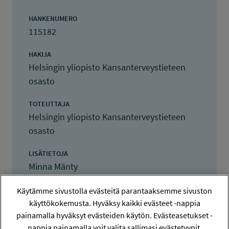
HANKENUMERO
115182
HAKIJA
Helsingin yliopisto Kansanterveystieteen
osasto
TOTEUTTAJA
Helsingin yliopisto Kansanterveystieteen
osasto
LISÄTIETOJA
Minna Mänty
minna.manty@helsinki.fi
Käytämme sivustolla evästeitä parantaaksemme sivuston
käyttökokemusta. Hyväksy kaikki evästeet -nappia
TOTEUTUSAIKA
1.9.2015 - 31.12.2018
painamalla hyväksyt evästeiden käytön. Evästeasetukset -
nappia painamalla voit valita sallimasi evästetyypit.