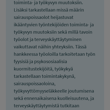
toiminta- ja työkyvyn muutoksiin.
Lisäksi tarkastellaan missä määrin
sairauspoissaolot heijastuvat
ikääntyvien työntekijöiden toiminta- ja
työkyvyn muutoksiin sekä millä tavoin
työolot ja terveyskäyttäytyminen
vaikuttavat näihin yhteyksiin. Tässä
hankkeessa työoloilla tarkoitetaan työn
fyysisiä ja psykososiaalisia
kuormitustekijöitä, työkykyä
tarkastellaan toimintakykynä,
sairauspoissaoloina,
työkyvyttömyyseläkkeelle joutumisena
sekä ennenaikaisena kuolleisuutena, ja
terveyskäyttäytymistä tutkitaan