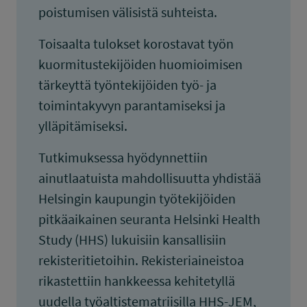
poistumisen välisistä suhteista.
Toisaalta tulokset korostavat työn
kuormitustekijöiden huomioimisen
tärkeyttä työntekijöiden työ- ja
toimintakyvyn parantamiseksi ja
ylläpitämiseksi.
Tutkimuksessa hyödynnettiin
ainutlaatuista mahdollisuutta yhdistää
Helsingin kaupungin työtekijöiden
pitkäaikainen seuranta Helsinki Health
Study (HHS) lukuisiin kansallisiin
rekisteritietoihin. Rekisteriaineistoa
rikastettiin hankkeessa kehitetyllä
uudella työaltistematriisilla HHS-JEM,