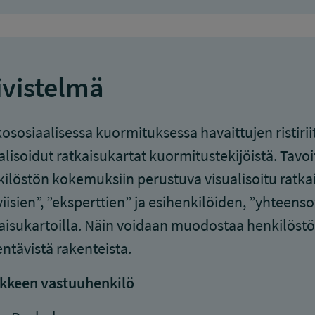
ivistelmä
ososiaalisessa kuormituksessa havaittujen ristirii
alisoidut ratkaisukartat kuormitustekijöistä. Tavo
ilöstön kokemuksiin perustuva visualisoitu ratkai
iisien”, ”eksperttien” ja esihenkilöiden, ”yhteensov
aisukartoilla. Näin voidaan muodostaa henkilöstö
ntävistä rakenteista.
kkeen vastuuhenkilö