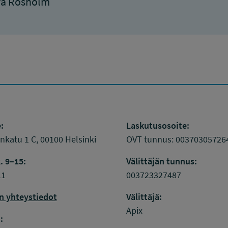
va Rosholm
:
Laskutusosoite:
katu 1 C, 00100 Helsinki
OVT tunnus: 00370305726
. 9–15:
Välittäjän tunnus:
11
003723327487
n yhteystiedot
Välittäjä:
k
inkedIn
Apix
: