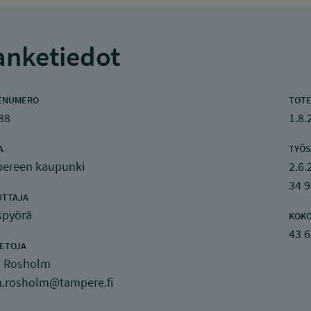
nketiedot
ENUMERO
TOTE
88
1.8.
A
TYÖS
ereen kaupunki
2.6.
34 
UTTAJA
spyörä
KOK
43 
IETOJA
a Rosholm
a.rosholm@tampere.fi