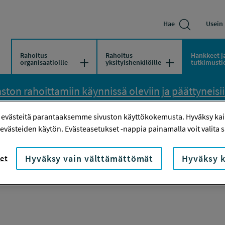
Hae
Usein 
Rahoitus
Rahoitus
Hankkeet j
Avaa/Sulje valikko
Avaa/Sulje vali
organisaatioille
yksityishenkilöille
tutkimusti
ton rahoittamiin käynnissä oleviin ja päättyneisiin
 evästeitä parantaaksemme sivuston käyttökokemusta. Hyväksy kaik
S ALHAISEMMAKSI YHTEISILLÄ RATKAISUKARTOILLA
evästeiden käytön. Evästeasetukset -nappia painamalla voit valita sa
Hyväksy vain välttämättömät
Hyväksy k
et
semmaksi yhteisillä ra