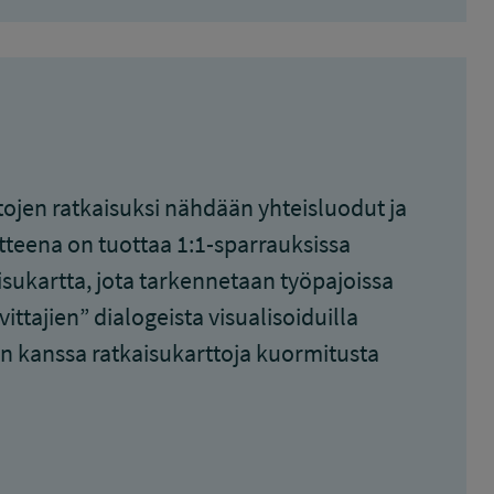
tojen ratkaisuksi nähdään yhteisluodut ja
itteena on tuottaa 1:1-sparrauksissa
sukartta, jota tarkennetaan työpajoissa
ittajien” dialogeista visualisoiduilla
n kanssa ratkaisukarttoja kuormitusta