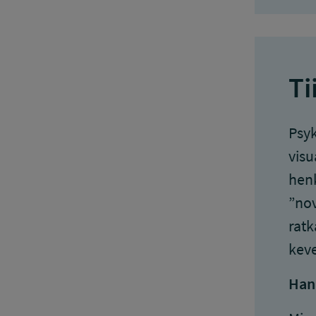
Ti
Psyk
visu
henk
”nov
ratk
keve
Han