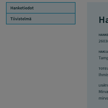
Hanketiedot
Ha
Tiivistelmä
HANK
2603
HAKIJ
Tamp
TOTE
Ihmi
LISÄT
Mirv
mirv