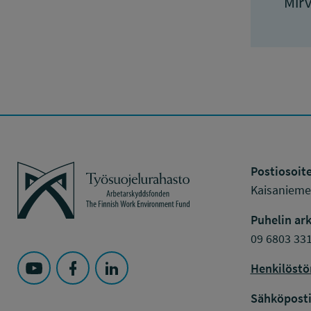
Mir
Työsuojelurahasto
Postiosoite
Kaisaniemen
Puhelin ark
09 6803 33
Henkilöstö
Seuraa Työsuojelurahasto kohteessa: YouTube
Seuraa Työsuojelurahasto kohteessa: Faceboo
Seuraa Työsuojelurahasto kohteessa: L
Sähköposti