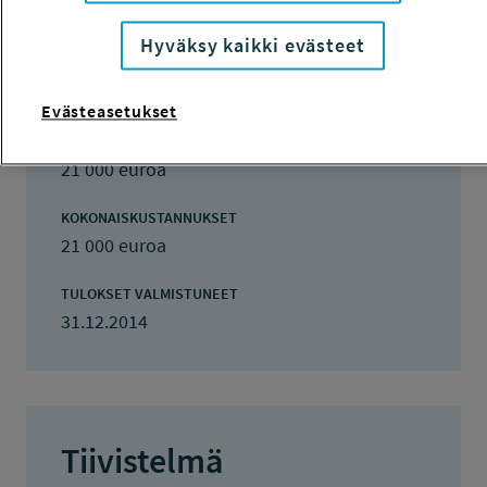
TOTEUTUSAIKA
Hyväksy kaikki evästeet
1.1.2014 - 31.12.2014
Evästeasetukset
TYÖSUOJELURAHASTON PÄÄTÖS
15.11.2013
21 000 euroa
KOKONAISKUSTANNUKSET
21 000 euroa
TULOKSET VALMISTUNEET
31.12.2014
Tiivistelmä