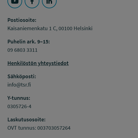
Seuraa Työsuojelurahasto kohteessa: YouTube
Seuraa Työsuojelurahasto kohteessa: Faceboo
Seuraa Työsuojelurahasto kohteessa: L
Postiosoite:
Kaisaniemenkatu 1 C, 00100 Helsinki
Puhelin ark. 9–15:
09 6803 3311
Henkilöstön yhteystiedot
Sähköposti:
info@tsr.fi
Y-tunnus:
0305726-4
Laskutusosoite:
OVT tunnus: 003703057264