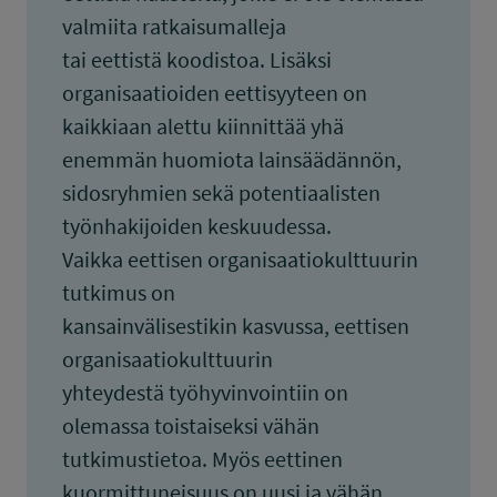
valmiita ratkaisumalleja
tai eettistä koodistoa. Lisäksi
organisaatioiden eettisyyteen on
kaikkiaan alettu kiinnittää yhä
enemmän huomiota lainsäädännön,
sidosryhmien sekä potentiaalisten
työnhakijoiden keskuudessa.
Vaikka eettisen organisaatiokulttuurin
tutkimus on
kansainvälisestikin kasvussa, eettisen
organisaatiokulttuurin
yhteydestä työhyvinvointiin on
olemassa toistaiseksi vähän
tutkimustietoa. Myös eettinen
kuormittuneisuus on uusi ja vähän