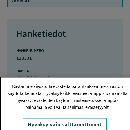
Aineisto
Hanketiedot
HANKENUMERO
113331
HAKIJA
Pia Pihlajasaari
Käytämme sivustolla evästeitä parantaaksemme sivuston
TOTEUTTAJA
käyttökokemusta. Hyväksy kaikki evästeet -nappia painamalla
Pia Pihlajasaari
hyväksyt evästeiden käytön. Evästeasetukset -nappia
painamalla voit valita sallimasi evästetyypit.
LISÄTIETOJA
Pia Pihlajasaari
Hyväksy vain välttämättömät
pia.pihlajasaari@jyu.fi