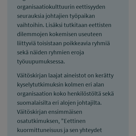
organisaatiokulttuurin eettisyyden
seurauksia johtajien työpaikan
vaihtoihin. Lisäksi tutkitaan eettisten
dilemmojen kokemisen useuteen
liittyviä toisistaan poikkeavia ryhmiä
sekä näiden ryhmien eroja
työuupumuksessa.
Väitöskirjan laajat aineistot on kerätty
kyselytutkimuksin kolmen eri alan
organisaation koko henkilöstöltä sekä
suomalaisilta eri alojen johtajilta.
Väitöskirjan ensimmäisen
osatutkimuksen, ”Eettinen
kuormittuneisuus ja sen yhteydet