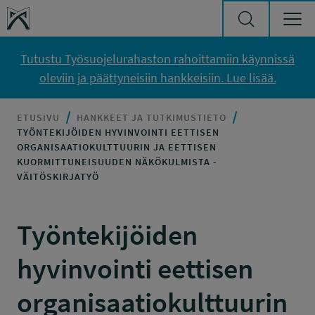
Siirry sisältöön
Työsuojelurahasto
Tutustu Työsuojelurahaston rahoittamiin käynnissä
oleviin ja päättyneisiin hankkeisiin. Lue lisää.
ETUSIVU
HANKKEET JA TUTKIMUSTIETO
TYÖNTEKIJÖIDEN HYVINVOINTI EETTISEN
ORGANISAATIOKULTTUURIN JA EETTISEN
KUORMITTUNEISUUDEN NÄKÖKULMISTA -
VÄITÖSKIRJATYÖ
Työntekijöiden
hyvinvointi eettisen
organisaatiokulttuurin