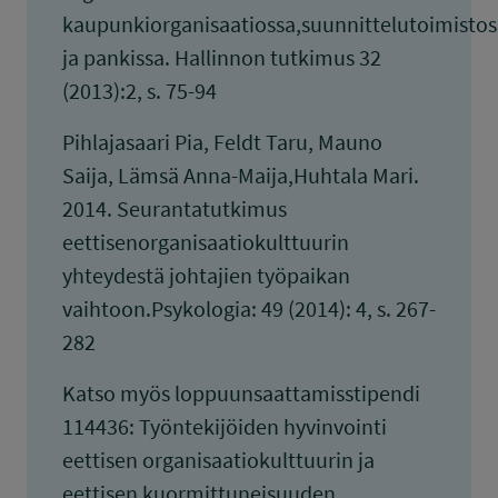
kaupunkiorganisaatiossa,suunnittelutoimistos
ja pankissa. Hallinnon tutkimus 32
(2013):2, s. 75-94
Pihlajasaari Pia, Feldt Taru, Mauno
Saija, Lämsä Anna-Maija,Huhtala Mari.
2014. Seurantatutkimus
eettisenorganisaatiokulttuurin
yhteydestä johtajien työpaikan
vaihtoon.Psykologia: 49 (2014): 4, s. 267-
282
Katso myös loppuunsaattamisstipendi
114436: Työntekijöiden hyvinvointi
eettisen organisaatiokulttuurin ja
eettisen kuormittuneisuuden