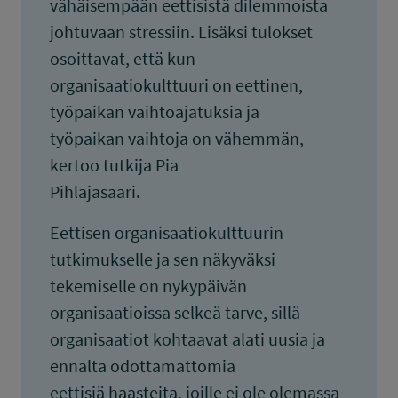
vähäisempään eettisistä dilemmoista
johtuvaan stressiin. Lisäksi tulokset
osoittavat, että kun
organisaatiokulttuuri on eettinen,
työpaikan vaihtoajatuksia ja
työpaikan vaihtoja on vähemmän,
kertoo tutkija Pia
Pihlajasaari.
Eettisen organisaatiokulttuurin
tutkimukselle ja sen näkyväksi
tekemiselle on nykypäivän
organisaatioissa selkeä tarve, sillä
organisaatiot kohtaavat alati uusia ja
ennalta odottamattomia
eettisiä haasteita, joille ei ole olemassa