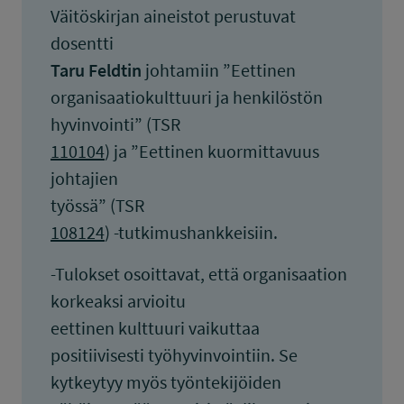
Väitöskirjan aineistot perustuvat
dosentti
Taru Feldtin
johtamiin ”Eettinen
organisaatiokulttuuri ja henkilöstön
hyvinvointi” (TSR
110104
) ja ”Eettinen kuormittavuus
johtajien
työssä” (TSR
108124
) -tutkimushankkeisiin.
-Tulokset osoittavat, että organisaation
korkeaksi arvioitu
eettinen kulttuuri vaikuttaa
positiivisesti työhyvinvointiin. Se
kytkeytyy myös työntekijöiden