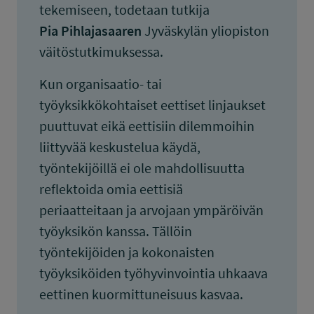
tekemiseen, todetaan tutkija
Pia Pihlajasaaren
Jyväskylän yliopiston
väitöstutkimuksessa.
Kun organisaatio- tai
työyksikkökohtaiset eettiset linjaukset
puuttuvat eikä eettisiin dilemmoihin
liittyvää keskustelua käydä,
työntekijöillä ei ole mahdollisuutta
reflektoida omia eettisiä
periaatteitaan ja arvojaan ympäröivän
työyksikön kanssa. Tällöin
työntekijöiden ja kokonaisten
työyksiköiden työhyvinvointia uhkaava
eettinen kuormittuneisuus kasvaa.