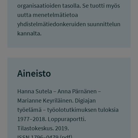
organisaatioiden tasolla. Se tuotti myös
uutta menetelmätietoa
yhdistelmätiedonkeruiden suunnittelun
kannalta.
Aineisto
Hanna Sutela – Anna Pärnänen –
Marianne Keyriläinen. Digiajan
työelämä – työolotutkimuksen tuloksia
1977–2018. Loppuraportti.
Tilastokeskus. 2019.
ISSN 1796–0479 (pdf)