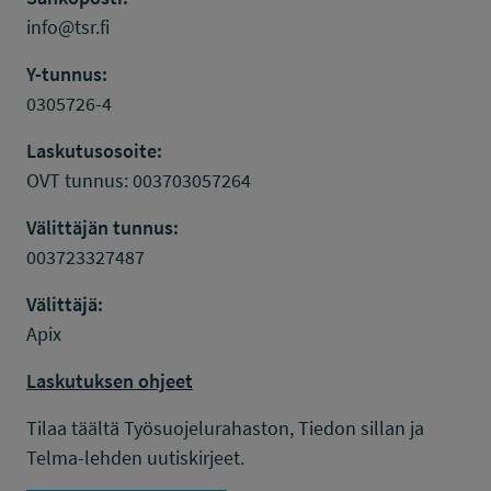
info@tsr.fi
Y-tunnus:
0305726-4
Laskutusosoite:
OVT tunnus: 003703057264
Välittäjän tunnus:
003723327487
Välittäjä:
Apix
Laskutuksen ohjeet
Tilaa täältä Työsuojelurahaston, Tiedon sillan ja
Telma-lehden uutiskirjeet.