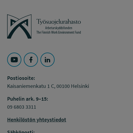
Työsuojelurahasto
Seuraa Työsuojelurahasto kohteessa: YouTube
Seuraa Työsuojelurahasto kohteessa: Faceboo
Seuraa Työsuojelurahasto kohteessa: L
Postiosoite:
Kaisaniemenkatu 1 C, 00100 Helsinki
Puhelin ark. 9–15:
09 6803 3311
Henkilöstön yhteystiedot
Sähköposti: