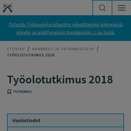
Siirry sisältöön
Työsuojelurahasto
Tutustu Työsuojelurahaston rahoittamiin käynnissä
oleviin ja päättyneisiin hankkeisiin. Lue lisää.
ETUSIVU
HANKKEET JA TUTKIMUSTIETO
TYÖOLOTUTKIMUS 2018
Työolotutkimus 2018
TUTKIMUS
Hanketiedot