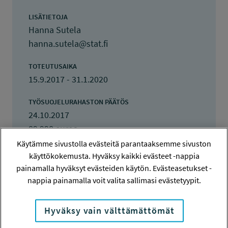
LISÄTIETOJA
Hanna Sutela
hanna.sutela@stat.fi
TOTEUTUSAIKA
15.9.2017 - 31.1.2020
TYÖSUOJELURAHASTON PÄÄTÖS
24.10.2017
89 998 euroa
Käytämme sivustolla evästeitä parantaaksemme sivuston
KOKONAISKUSTANNUKSET
käyttökokemusta. Hyväksy kaikki evästeet -nappia
895 467 euroa
painamalla hyväksyt evästeiden käytön. Evästeasetukset -
nappia painamalla voit valita sallimasi evästetyypit.
TULOKSET VALMISTUNEET
14.4.2020
Hyväksy vain välttämättömät