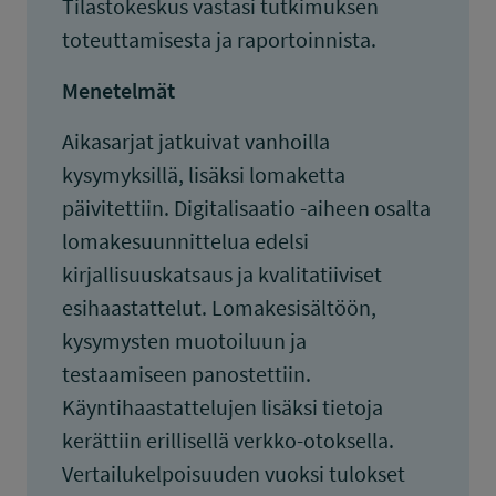
Tilastokeskus vastasi tutkimuksen
toteuttamisesta ja raportoinnista.
Menetelmät
Aikasarjat jatkuivat vanhoilla
kysymyksillä, lisäksi lomaketta
päivitettiin. Digitalisaatio -aiheen osalta
lomakesuunnittelua edelsi
kirjallisuuskatsaus ja kvalitatiiviset
esihaastattelut. Lomakesisältöön,
kysymysten muotoiluun ja
testaamiseen panostettiin.
Käyntihaastattelujen lisäksi tietoja
kerättiin erillisellä verkko-otoksella.
Vertailukelpoisuuden vuoksi tulokset