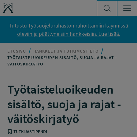
Siirry sisältöön
Työsuojelurahasto
Tutustu Työsuojelurahaston rahoittamiin käynnissä
oleviin ja päättyneisiin hankkeisiin. Lue lisää.
ETUSIVU
HANKKEET JA TUTKIMUSTIETO
TYÖTAISTELUOIKEUDEN SISÄLTÖ, SUOJA JA RAJAT -
VÄITÖSKIRJATYÖ
Työtaisteluoikeuden
sisältö, suoja ja rajat -
väitöskirjatyö
TUTKIJASTIPENDI