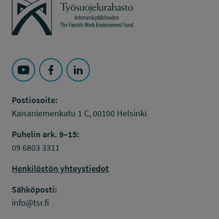
Työsuojelurahasto
Seuraa Työsuojelurahasto kohteessa: YouTube
Seuraa Työsuojelurahasto kohteessa: Faceboo
Seuraa Työsuojelurahasto kohteessa: L
Postiosoite:
Kaisaniemenkatu 1 C, 00100 Helsinki
Puhelin ark. 9–15:
09 6803 3311
Henkilöstön yhteystiedot
Sähköposti:
info@tsr.fi