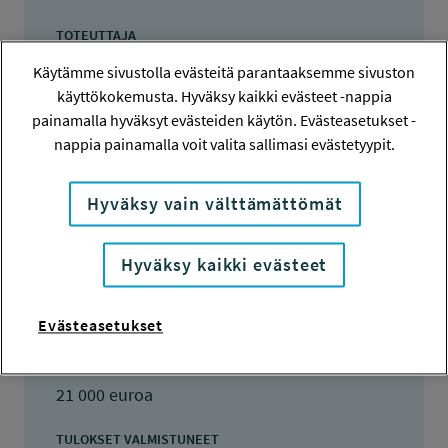
TOTEUTTAJA
Johannes Lamminen
Käytämme sivustolla evästeitä parantaaksemme sivuston
käyttökokemusta. Hyväksy kaikki evästeet -nappia
LISÄTIETOJA
painamalla hyväksyt evästeiden käytön. Evästeasetukset -
Johannes Lamminen
nappia painamalla voit valita sallimasi evästetyypit.
johannes.lamminen@utu.fi
Hyväksy vain välttämättömät
TOTEUTUSAIKA
1.10.2016 - 31.12.2017
Hyväksy kaikki evästeet
TYÖSUOJELURAHASTON PÄÄTÖS
3.12.2015
21 000 euroa
Evästeasetukset
KOKONAISKUSTANNUKSET
21 000 euroa
TULOKSET VALMISTUNEET