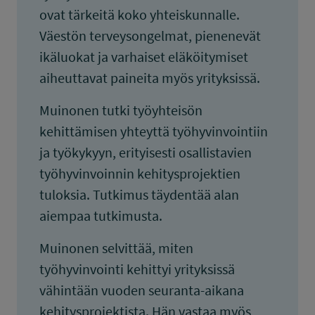
ovat tärkeitä koko yhteiskunnalle.
Väestön terveysongelmat, pienenevät
ikäluokat ja varhaiset eläköitymiset
aiheuttavat paineita myös yrityksissä.
Muinonen tutki työyhteisön
kehittämisen yhteyttä työhyvinvointiin
ja työkykyyn, erityisesti osallistavien
työhyvinvoinnin kehitysprojektien
tuloksia. Tutkimus täydentää alan
aiempaa tutkimusta.
Muinonen selvittää, miten
työhyvinvointi kehittyi yrityksissä
vähintään vuoden seuranta-aikana
kehitysprojektista. Hän vastaa myös