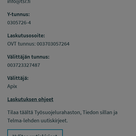
info@tsr.fi
Y-tunnus:
0305726-4
Laskutusosoite:
OVT tunnus: 003703057264
Välittäjän tunnus:
003723327487
Välittäjä:
Apix
Laskutuksen ohjeet
Tilaa täältä Työsuojelurahaston, Tiedon sillan ja
Telma-lehden uutiskirjeet.