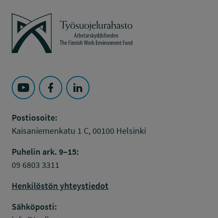
Työsuojelurahasto
Seuraa Työsuojelurahasto kohteessa: YouTube
Seuraa Työsuojelurahasto kohteessa: Faceboo
Seuraa Työsuojelurahasto kohteessa: L
Postiosoite:
Kaisaniemenkatu 1 C, 00100 Helsinki
Puhelin ark. 9–15:
09 6803 3311
Henkilöstön yhteystiedot
Sähköposti: