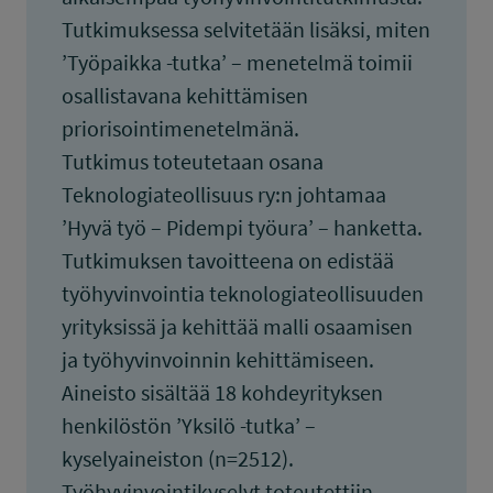
Tutkimuksessa selvitetään lisäksi, miten
’Työpaikka -tutka’ – menetelmä toimii
osallistavana kehittämisen
priorisointimenetelmänä.
Tutkimus toteutetaan osana
Teknologiateollisuus ry:n johtamaa
’Hyvä työ – Pidempi työura’ – hanketta.
Tutkimuksen tavoitteena on edistää
työhyvinvointia teknologiateollisuuden
yrityksissä ja kehittää malli osaamisen
ja työhyvinvoinnin kehittämiseen.
Aineisto sisältää 18 kohdeyrityksen
henkilöstön ’Yksilö -tutka’ –
kyselyaineiston (n=2512).
Työhyvinvointikyselyt toteutettiin