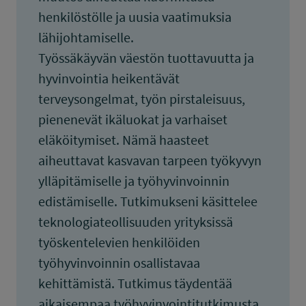
henkilöstölle ja uusia vaatimuksia
lähijohtamiselle.
Työssäkäyvän väestön tuottavuutta ja
hyvinvointia heikentävät
terveysongelmat, työn pirstaleisuus,
pienenevät ikäluokat ja varhaiset
eläköitymiset. Nämä haasteet
aiheuttavat kasvavan tarpeen työkyvyn
ylläpitämiselle ja työhyvinvoinnin
edistämiselle. Tutkimukseni käsittelee
teknologiateollisuuden yrityksissä
työskentelevien henkilöiden
työhyvinvoinnin osallistavaa
kehittämistä. Tutkimus täydentää
aikaisempaa työhyvinvointitutkimusta.