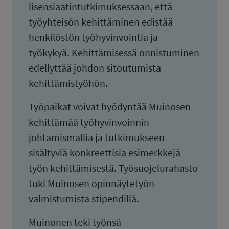
lisensiaatintutkimuksessaan, että
työyhteisön kehittäminen edistää
henkilöstön työhyvinvointia ja
työkykyä. Kehittämisessä onnistuminen
edellyttää johdon sitoutumista
kehittämistyöhön.
Työpaikat voivat hyödyntää Muinosen
kehittämää työhyvinvoinnin
johtamismallia ja tutkimukseen
sisältyviä konkreettisia esimerkkejä
työn kehittämisestä. Työsuojelurahasto
tuki Muinosen opinnäytetyön
valmistumista stipendillä.
Muinonen teki työnsä