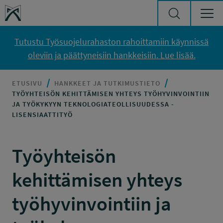
Siirry sisältöön
Työsuojelurahasto
Tutustu Työsuojelurahaston rahoittamiin käynnissä
oleviin ja päättyneisiin hankkeisiin. Lue lisää.
ETUSIVU
HANKKEET JA TUTKIMUSTIETO
TYÖYHTEISÖN KEHITTÄMISEN YHTEYS TYÖHYVINVOINTIIN
JA TYÖKYKYYN TEKNOLOGIATEOLLISUUDESSA -
LISENSIAATTITYÖ
Työyhteisön
kehittämisen yhteys
työhyvinvointiin ja