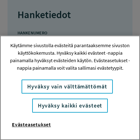
Hanketiedot
HANKENUMERO
116026
Käytämme sivustolla evästeitä parantaaksemme sivuston
käyttökokemusta. Hyväksy kaikki evästeet -nappia
HAKIJA
painamalla hyväksyt evästeiden käytön. Evästeasetukset -
Raija Muinonen
nappia painamalla voit valita sallimasi evästetyypit.
TOTEUTTAJA
Raija Muinonen
Hyväksy vain välttämättömät
LISÄTIETOJA
Hyväksy kaikki evästeet
Raija Muinonen
raija.muinonen@aalto.fi
Evästeasetukset
TOTEUTUSAIKA
7.3.2016 - 30.6.2016