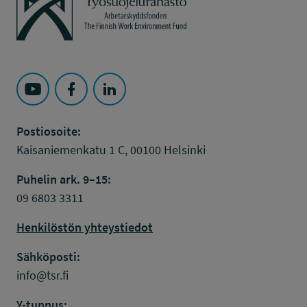
Seuraa Työsuojelurahasto kohteessa: YouTube
Seuraa Työsuojelurahasto kohteessa: Faceboo
Seuraa Työsuojelurahasto kohteessa: L
Postiosoite:
Kaisaniemenkatu 1 C, 00100 Helsinki
Puhelin ark. 9–15:
09 6803 3311
Henkilöstön yhteystiedot
Sähköposti:
info@tsr.fi
Y-tunnus: