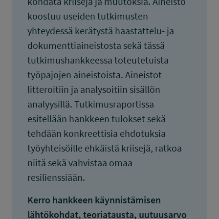
kohdata kriisejä ja muutoksia. Aineisto
koostuu useiden tutkimusten
yhteydessä kerätystä haastattelu- ja
dokumenttiaineistosta sekä tässä
tutkimushankkeessa toteutetuista
työpajojen aineistoista. Aineistot
litteroitiin ja analysoitiin sisällön
analyysillä. Tutkimusraportissa
esitellään hankkeen tulokset sekä
tehdään konkreettisia ehdotuksia
työyhteisöille ehkäistä kriisejä, ratkoa
niitä sekä vahvistaa omaa
resilienssiään.
Kerro hankkeen käynnistämisen
lähtökohdat, teoriatausta, uutuusarvo