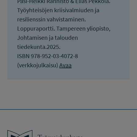
Pasi-Heikki Rannisto & Elias Pekkola.
Työyhteisöjen kriisivalmiuden ja
resilienssin vahvistaminen.
Loppuraportti. Tampereen yliopisto,
Johtamisen ja talouden
tiedekunta.2025.
ISBN 978-952-03-4072-8
(verkkojulkaisu)
Avaa
Työsuojelurahasto