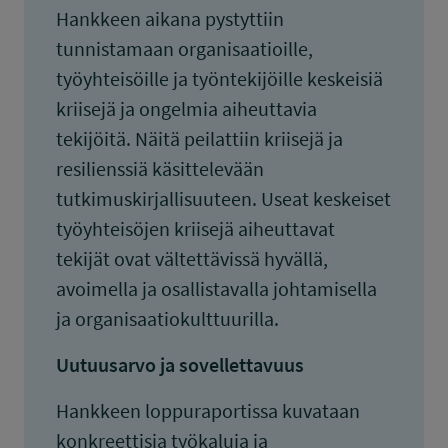
Hankkeen aikana pystyttiin
tunnistamaan organisaatioille,
työyhteisöille ja työntekijöille keskeisiä
kriisejä ja ongelmia aiheuttavia
tekijöitä. Näitä peilattiin kriisejä ja
resilienssiä käsittelevään
tutkimuskirjallisuuteen. Useat keskeiset
työyhteisöjen kriisejä aiheuttavat
tekijät ovat vältettävissä hyvällä,
avoimella ja osallistavalla johtamisella
ja organisaatiokulttuurilla.
Uutuusarvo ja sovellettavuus
Hankkeen loppuraportissa kuvataan
konkreettisia työkaluja ja