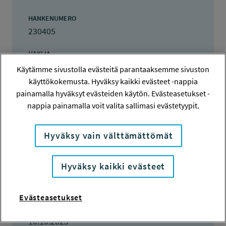
HANKENUMERO
230405
HAKIJA
Tampereen korkeakoulusäätiö sr
Käytämme sivustolla evästeitä parantaaksemme sivuston
käyttökokemusta. Hyväksy kaikki evästeet -nappia
TOTEUTTAJA
painamalla hyväksyt evästeiden käytön. Evästeasetukset -
Tampereen korkeakoulusäätiö sr
nappia painamalla voit valita sallimasi evästetyypit.
LISÄTIETOJA
Hyväksy vain välttämättömät
Pasi-Heikki Rannisto
pasi-heikki.rannisto@tuni.fi
Hyväksy kaikki evästeet
TOTEUTUSAIKA
1.1.2024 - 30.6.2025
Evästeasetukset
TYÖSUOJELURAHASTON PÄÄTÖS
10.10.2023