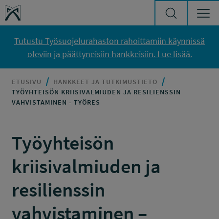
Siirry sisältöön
Työsuojelurahasto
Tutustu Työsuojelurahaston rahoittamiin käynnissä
oleviin ja päättyneisiin hankkeisiin. Lue lisää.
ETUSIVU
HANKKEET JA TUTKIMUSTIETO
TYÖYHTEISÖN KRIISIVALMIUDEN JA RESILIENSSIN
VAHVISTAMINEN - TYÖRES
Työyhteisön
kriisivalmiuden ja
resilienssin
vahvistaminen –