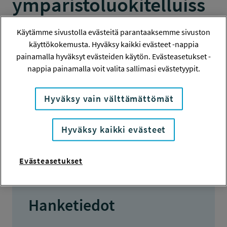
ympäristöluokitelluiss
a rakennuksissa
Käytämme sivustolla evästeitä parantaaksemme sivuston
käyttökokemusta. Hyväksy kaikki evästeet -nappia
(SOKERA)
painamalla hyväksyt evästeiden käytön. Evästeasetukset -
nappia painamalla voit valita sallimasi evästetyypit.
TUTKIMUS
Hyväksy vain välttämättömät
Hanketiedot
Hyväksy kaikki evästeet
Tiivistelmä
Evästeasetukset
Hanketiedot