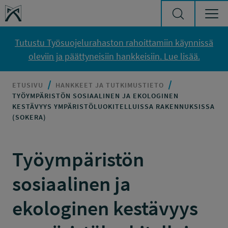
Siirry sisältöön
Työsuojelurahasto
Tutustu Työsuojelurahaston rahoittamiin käynnissä
oleviin ja päättyneisiin hankkeisiin. Lue lisää.
ETUSIVU
HANKKEET JA TUTKIMUSTIETO
TYÖYMPÄRISTÖN SOSIAALINEN JA EKOLOGINEN
KESTÄVYYS YMPÄRISTÖLUOKITELLUISSA RAKENNUKSISSA
(SOKERA)
Työympäristön
sosiaalinen ja
ekologinen kestävyys