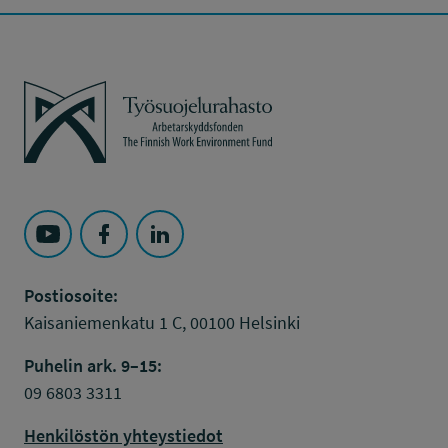
Työsuojelurahasto
Seuraa Työsuojelurahasto kohteessa: YouTube
Seuraa Työsuojelurahasto kohteessa: Faceboo
Seuraa Työsuojelurahasto kohteessa: L
Postiosoite:
Kaisaniemenkatu 1 C, 00100 Helsinki
Puhelin ark. 9–15:
09 6803 3311
Henkilöstön yhteystiedot