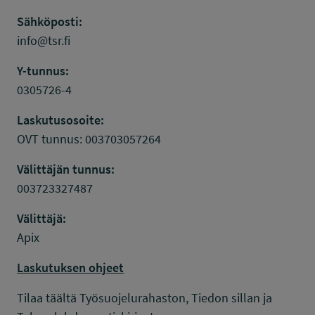
Sähköposti:
info@tsr.fi
Y-tunnus:
0305726-4
Laskutusosoite:
OVT tunnus: 003703057264
Välittäjän tunnus:
003723327487
Välittäjä:
Apix
Laskutuksen ohjeet
Tilaa täältä Työsuojelurahaston, Tiedon sillan ja