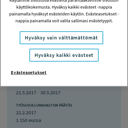
Käytämme sivustolla evästeitä parantaaksemme sivuston
117025
käyttökokemusta. Hyväksy kaikki evästeet -nappia
painamalla hyväksyt evästeiden käytön. Evästeasetukset -
HAKIJA
nappia painamalla voit valita sallimasi evästetyypit.
Raija Koskinen
Hyväksy vain välttämättömät
TOTEUTTAJA
Raija Koskinen
Hyväksy kaikki evästeet
LISÄTIETOJA
Raija Koskinen
raija.koskinen@helsinki.fi
Evästeasetukset
TOTEUTUSAIKA
21.5.2017 - 30.5.2017
TYÖSUOJELURAHASTON PÄÄTÖS
22.2.2017
1 150 euroa