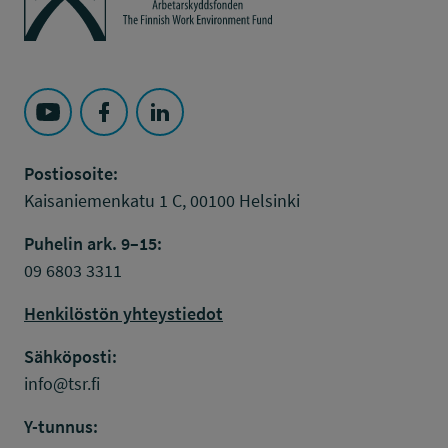
Seuraa Työsuojelurahasto kohteessa: YouTube
Seuraa Työsuojelurahasto kohteessa: Faceboo
Seuraa Työsuojelurahasto kohteessa: L
Postiosoite:
Kaisaniemenkatu 1 C, 00100 Helsinki
Puhelin ark. 9–15:
09 6803 3311
Henkilöstön yhteystiedot
Sähköposti:
info@tsr.fi
Y-tunnus: