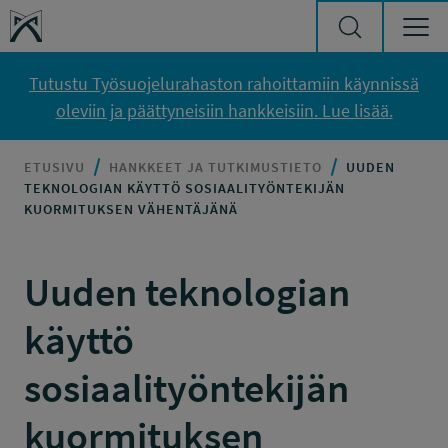
Siirry sisältöön
Työsuojelurahasto
Tutustu Työsuojelurahaston rahoittamiin käynnissä
oleviin ja päättyneisiin hankkeisiin. Lue lisää.
ETUSIVU
HANKKEET JA TUTKIMUSTIETO
UUDEN
TEKNOLOGIAN KÄYTTÖ SOSIAALITYÖNTEKIJÄN
KUORMITUKSEN VÄHENTÄJÄNÄ
Uuden teknologian
käyttö
sosiaalityöntekijän
kuormituksen