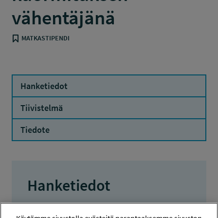
vähentäjänä
MATKASTIPENDI
Hanketiedot
Tiivistelmä
Tiedote
Hanketiedot
HANKENUMERO