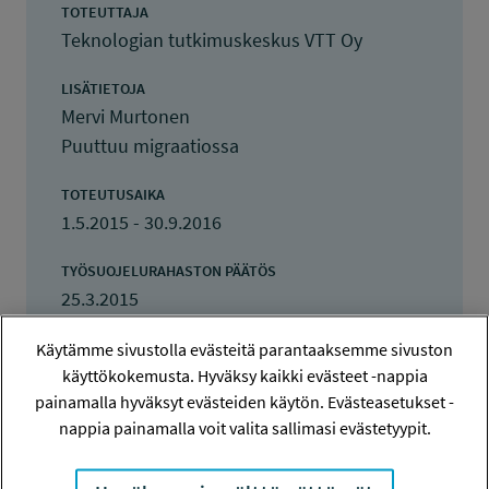
TOTEUTTAJA
Teknologian tutkimuskeskus VTT Oy
LISÄTIETOJA
Mervi Murtonen
Puuttuu migraatiossa
TOTEUTUSAIKA
1.5.2015 - 30.9.2016
TYÖSUOJELURAHASTON PÄÄTÖS
25.3.2015
100 400 euroa
Käytämme sivustolla evästeitä parantaaksemme sivuston
käyttökokemusta. Hyväksy kaikki evästeet -nappia
KOKONAISKUSTANNUKSET
painamalla hyväksyt evästeiden käytön. Evästeasetukset -
170 000 euroa
nappia painamalla voit valita sallimasi evästetyypit.
TULOKSET VALMISTUNEET
30.9.2016