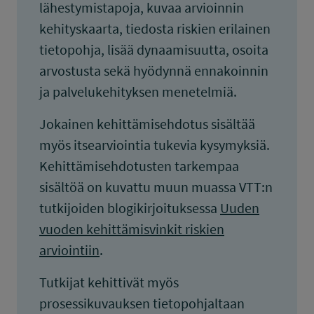
lähestymistapoja, kuvaa arvioinnin
kehityskaarta, tiedosta riskien erilainen
tietopohja, lisää dynaamisuutta, osoita
arvostusta sekä hyödynnä ennakoinnin
ja palvelukehityksen menetelmiä.
Jokainen kehittämisehdotus sisältää
myös itsearviointia tukevia kysymyksiä.
Kehittämisehdotusten tarkempaa
sisältöä on kuvattu muun muassa VTT:n
tutkijoiden blogikirjoituksessa
Uuden
vuoden kehittämisvinkit riskien
arviointiin
.
Tutkijat kehittivät myös
prosessikuvauksen tietopohjaltaan