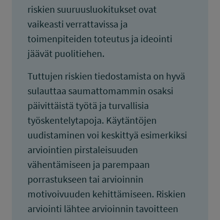
riskien suuruusluokitukset ovat
vaikeasti verrattavissa ja
toimenpiteiden toteutus ja ideointi
jäävät puolitiehen.
Tuttujen riskien tiedostamista on hyvä
sulauttaa saumattomammin osaksi
päivittäistä työtä ja turvallisia
työskentelytapoja. Käytäntöjen
uudistaminen voi keskittyä esimerkiksi
arviointien pirstaleisuuden
vähentämiseen ja parempaan
porrastukseen tai arvioinnin
motivoivuuden kehittämiseen. Riskien
arviointi lähtee arvioinnin tavoitteen