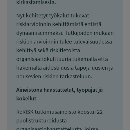
kirkastamisesta.
Nyt kehitetyt työkalut tukevat
riskiarvioinnin kehittämistä entistä
dynaamisemmaksi. Tutkijoiden mukaan
riskien arvioinnin tulee tulevaisuudessa
kehittyä sekä riskitietoista
organisaatiokulttuuria tukemalla että
hakemalla aidosti uusia tapoja uusien ja
nousevien riskien tarkasteluun.
Aineistona haastattelut, työpajat ja
kokeilut
ReRISK-tutkimusaineisto koostui 22
puolistrukturoidusta
organisaatiohaastattelusta, joissa