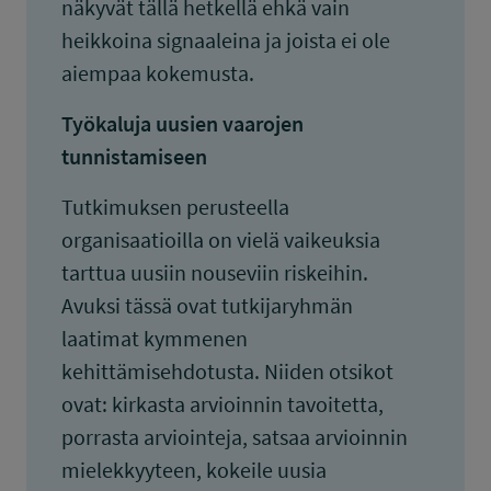
näkyvät tällä hetkellä ehkä vain
heikkoina signaaleina ja joista ei ole
aiempaa kokemusta.
Työkaluja uusien vaarojen
tunnistamiseen
Tutkimuksen perusteella
organisaatioilla on vielä vaikeuksia
tarttua uusiin nouseviin riskeihin.
Avuksi tässä ovat tutkijaryhmän
laatimat kymmenen
kehittämisehdotusta. Niiden otsikot
ovat: kirkasta arvioinnin tavoitetta,
porrasta arviointeja, satsaa arvioinnin
mielekkyyteen, kokeile uusia