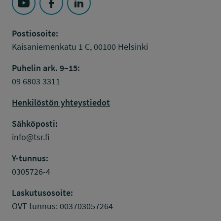
Seuraa Työsuojelurahasto kohteessa: YouTube
Seuraa Työsuojelurahasto kohteessa: Faceboo
Seuraa Työsuojelurahasto kohteessa: L
Postiosoite:
Kaisaniemenkatu 1 C, 00100 Helsinki
Puhelin ark. 9–15:
09 6803 3311
Henkilöstön yhteystiedot
Sähköposti:
info@tsr.fi
Y-tunnus:
0305726-4
Laskutusosoite:
OVT tunnus: 003703057264