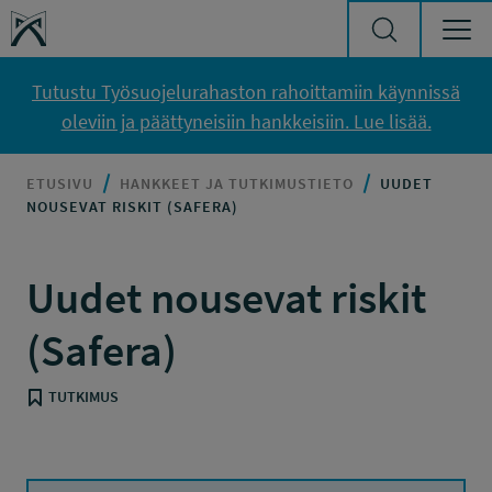
Siirry sisältöön
Työsuojelurahasto
Tutustu Työsuojelurahaston rahoittamiin käynnissä
oleviin ja päättyneisiin hankkeisiin. Lue lisää.
ETUSIVU
HANKKEET JA TUTKIMUSTIETO
UUDET
NOUSEVAT RISKIT (SAFERA)
Uudet nousevat riskit
(Safera)
TUTKIMUS