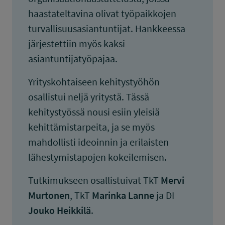
haastateltavina olivat työpaikkojen
turvallisuusasiantuntijat. Hankkeessa
järjestettiin myös kaksi
asiantuntijatyöpajaa.
Yrityskohtaiseen kehitystyöhön
osallistui neljä yritystä. Tässä
kehitystyössä nousi esiin yleisiä
kehittämistarpeita, ja se myös
mahdollisti ideoinnin ja erilaisten
lähestymistapojen kokeilemisen.
Tutkimukseen osallistuivat TkT
Mervi
Murtonen
, TkT
Marinka Lanne
ja DI
Jouko Heikkilä
.