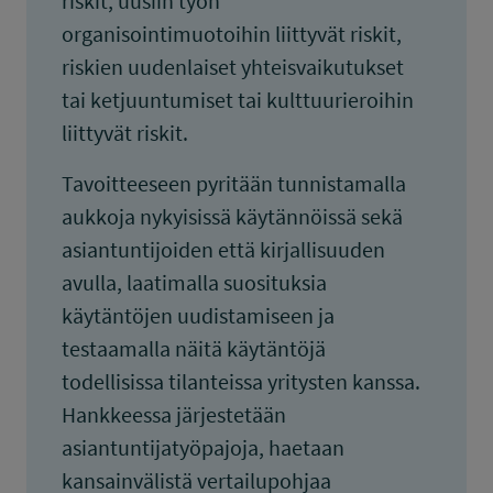
riskit, uusiin työn
organisointimuotoihin liittyvät riskit,
riskien uudenlaiset yhteisvaikutukset
tai ketjuuntumiset tai kulttuurieroihin
liittyvät riskit.
Tavoitteeseen pyritään tunnistamalla
aukkoja nykyisissä käytännöissä sekä
asiantuntijoiden että kirjallisuuden
avulla, laatimalla suosituksia
käytäntöjen uudistamiseen ja
testaamalla näitä käytäntöjä
todellisissa tilanteissa yritysten kanssa.
Hankkeessa järjestetään
asiantuntijatyöpajoja, haetaan
kansainvälistä vertailupohjaa