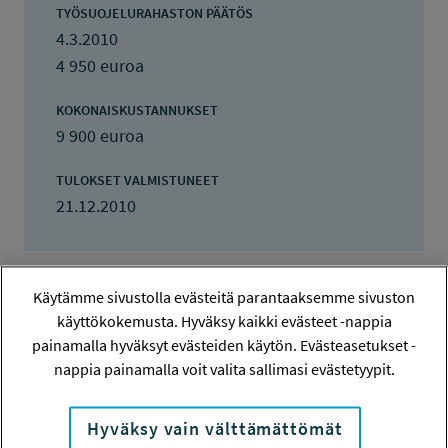
TYÖSUOJELURAHASTON PÄÄTÖS
4.3.2010
4 950 euroa
KOKONAISKUSTANNUKSET
9 900 euroa
TULOKSET VALMISTUNEET
21.12.2010
Käytämme sivustolla evästeitä parantaaksemme sivuston
käyttökokemusta. Hyväksy kaikki evästeet -nappia
Tiivistelmä
painamalla hyväksyt evästeiden käytön. Evästeasetukset -
nappia painamalla voit valita sallimasi evästetyypit.
Espoon työväenopiston hankkeen
tarkoituksena on aikuispedagoginen
Hyväksy vain välttämättömät