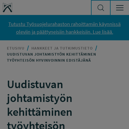
Siirry sisältöön
Työsuojelurahasto
Tutustu Työsuojelurahaston rahoittamiin käynnissä
oleviin ja päättyneisiin hankkeisiin. Lue lisää.
ETUSIVU
HANKKEET JA TUTKIMUSTIETO
UUDISTUVAN JOHTAMISTYÖN KEHITTÄMINEN
TYÖYHTEISÖN HYVINVOINNIN EDISTÄJÄNÄ
Uudistuvan
johtamistyön
kehittäminen
työyhteisön