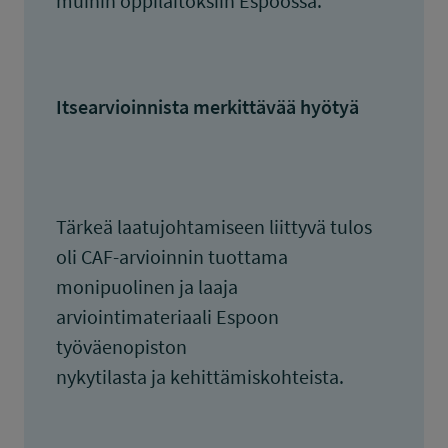
muihin oppilaitoksiin Espoossa.
Itsearvioinnista merkittävää hyötyä
Tärkeä laatujohtamiseen liittyvä tulos
oli CAF-arvioinnin tuottama
monipuolinen ja laaja
arviointimateriaali Espoon
työväenopiston
nykytilasta ja kehittämiskohteista.