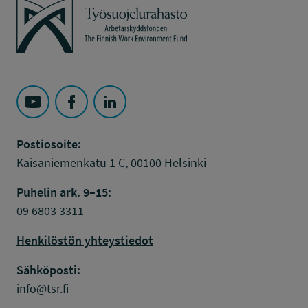
Työsuojelurahasto
Seuraa Työsuojelurahasto kohteessa: YouTube
Seuraa Työsuojelurahasto kohteessa: Faceboo
Seuraa Työsuojelurahasto kohteessa: L
Postiosoite:
Kaisaniemenkatu 1 C, 00100 Helsinki
Puhelin ark. 9–15:
09 6803 3311
Henkilöstön yhteystiedot
Sähköposti:
info@tsr.fi