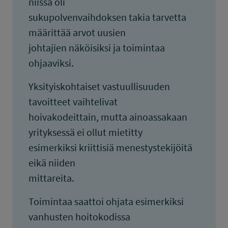
niissä oli
sukupolvenvaihdoksen takia tarvetta
määrittää arvot uusien
johtajien näköisiksi ja toimintaa
ohjaaviksi.
Yksityiskohtaiset vastuullisuuden
tavoitteet vaihtelivat
hoivakodeittain, mutta ainoassakaan
yrityksessä ei ollut mietitty
esimerkiksi kriittisiä menestystekijöitä
eikä niiden
mittareita.
Toimintaa saattoi ohjata esimerkiksi
vanhusten hoitokodissa