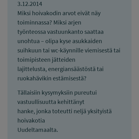
3.12.2014
Miksi hoivakodin arvot eivät näy
toiminnassa? Miksi arjen
työnteossa vastuunkanto saattaa
unohtua – olipa kyse asukkaiden
suihkuun tai wc-käynnille viemisestä tai
toimipisteen jätteiden
lajittelusta, energiansäästöstä tai
ruokahävikin estämisestä?
Tällaisiin kysymyksiin pureutui
vastuullisuutta kehittänyt
hanke, jonka toteutti neljä yksityistä
hoivakotia
Uudeltamaalta.