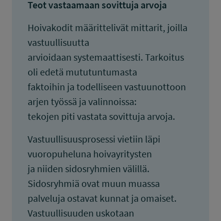
Teot vastaamaan sovittuja arvoja
Hoivakodit määrittelivät mittarit, joilla
vastuullisuutta
arvioidaan systemaattisesti. Tarkoitus
oli edetä mututuntumasta
faktoihin ja todelliseen vastuunottoon
arjen työssä ja valinnoissa:
tekojen piti vastata sovittuja arvoja.
Vastuullisuusprosessi vietiin läpi
vuoropuheluna hoivayritysten
ja niiden sidosryhmien välillä.
Sidosryhmiä ovat muun muassa
palveluja ostavat kunnat ja omaiset.
Vastuullisuuden uskotaan