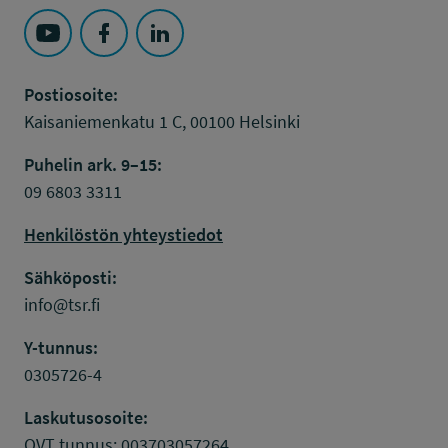
Seuraa Työsuojelurahasto kohteessa: YouTube
Seuraa Työsuojelurahasto kohteessa: Faceboo
Seuraa Työsuojelurahasto kohteessa: L
Postiosoite:
Kaisaniemenkatu 1 C, 00100 Helsinki
Puhelin ark. 9–15:
09 6803 3311
Henkilöstön yhteystiedot
Sähköposti:
info@tsr.fi
Y-tunnus:
0305726-4
Laskutusosoite:
OVT tunnus: 003703057264