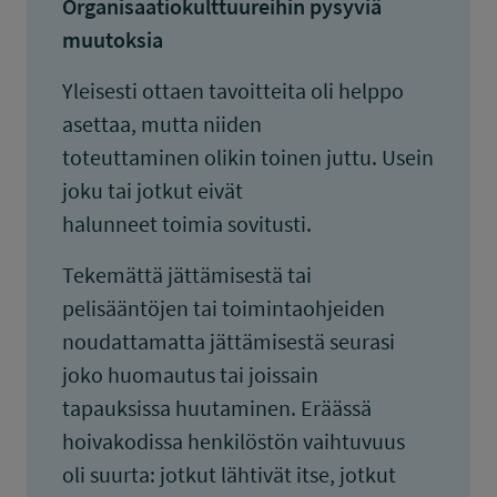
Organisaatiokulttuureihin pysyviä
muutoksia
Yleisesti ottaen tavoitteita oli helppo
asettaa, mutta niiden
toteuttaminen olikin toinen juttu. Usein
joku tai jotkut eivät
halunneet toimia sovitusti.
Tekemättä jättämisestä tai
pelisääntöjen tai toimintaohjeiden
noudattamatta jättämisestä seurasi
joko huomautus tai joissain
tapauksissa huutaminen. Eräässä
hoivakodissa henkilöstön vaihtuvuus
oli suurta: jotkut lähtivät itse, jotkut