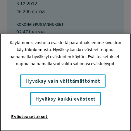
3.12.2012
46 200 euroa
KOKONAISKUSTANNUKSET
92 471 euroa
Käytämme sivustolla evästeitä parantaaksemme sivuston
TULOKSET VALMISTUNEET
käyttökokemusta. Hyväksy kaikki evästeet -nappia
3.12.2014
painamalla hyväksyt evästeiden käytön. Evästeasetukset -
nappia painamalla voit valita sallimasi evästetyypit.
Hyväksy vain välttämättömät
Tiivistelmä
Hyväksy kaikki evästeet
HoVa hanke
Hanke on neljän hoivakodin
Evästeasetukset
yhteishanke. Yritykset ovat taustaltaan