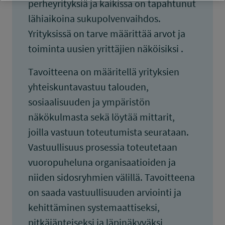
perheyrityksiä ja kaikissa on tapahtunut
lähiaikoina sukupolvenvaihdos.
Yrityksissä on tarve määrittää arvot ja
toiminta uusien yrittäjien näköisiksi .
Tavoitteena on määritellä yrityksien
yhteiskuntavastuu talouden,
sosiaalisuuden ja ympäristön
näkökulmasta sekä löytää mittarit,
joilla vastuun toteutumista seurataan.
Vastuullisuus prosessia toteutetaan
vuoropuheluna organisaatioiden ja
niiden sidosryhmien välillä. Tavoitteena
on saada vastuullisuuden arviointi ja
kehittäminen systemaattiseksi,
pitkäjänteiseksi ja läpinäkyväksi