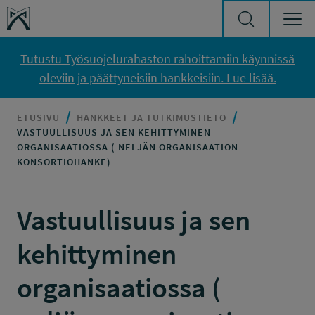
Siirry sisältöön
Työsuojelurahasto
Tutustu Työsuojelurahaston rahoittamiin käynnissä
oleviin ja päättyneisiin hankkeisiin. Lue lisää.
ETUSIVU
HANKKEET JA TUTKIMUSTIETO
VASTUULLISUUS JA SEN KEHITTYMINEN
ORGANISAATIOSSA ( NELJÄN ORGANISAATION
KONSORTIOHANKE)
Vastuullisuus ja sen
kehittyminen
organisaatiossa (