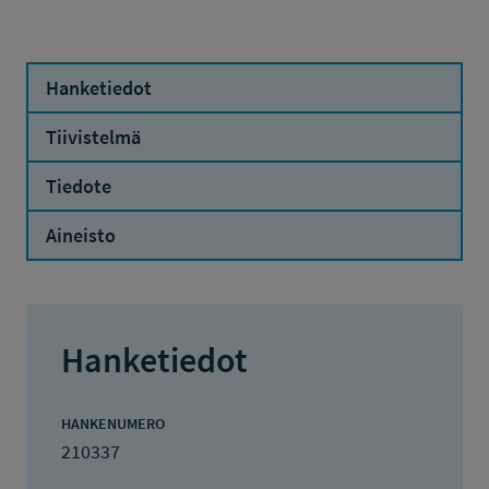
Hanketiedot
Tiivistelmä
Tiedote
Aineisto
Hanketiedot
HANKENUMERO
210337