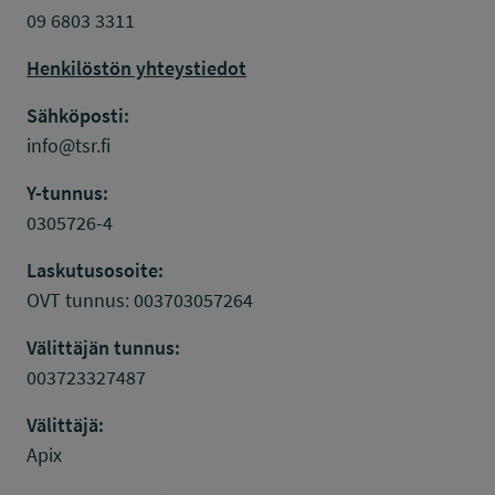
09 6803 3311
Henkilöstön yhteystiedot
Sähköposti:
info@tsr.fi
Y-tunnus:
0305726-4
Laskutusosoite:
OVT tunnus: 003703057264
Välittäjän tunnus:
003723327487
Välittäjä:
Apix