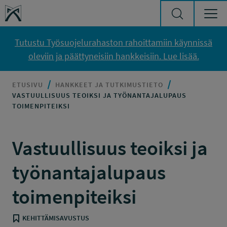
Siirry sisältöön
Työsuojelurahasto
Tutustu Työsuojelurahaston rahoittamiin käynnissä
oleviin ja päättyneisiin hankkeisiin. Lue lisää.
ETUSIVU
HANKKEET JA TUTKIMUSTIETO
VASTUULLISUUS TEOIKSI JA TYÖNANTAJALUPAUS
TOIMENPITEIKSI
Vastuullisuus teoiksi ja
työnantajalupaus
toimenpiteiksi
KEHITTÄMISAVUSTUS