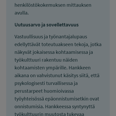
henkilöstökokemuksen mittauksen
avulla.
Uutuusarvo ja sovellettavuus
Vastuullisuus ja työnantajalupaus
edellyttävät toteutuakseen tekoja, jotka
näkyvät jokaisessa kohtaamisessa ja
työkulttuuri rakentuu näiden
kohtaamisten ympärille. Hankkeen
aikana on vahvistunut käsitys siitä, että
psykologisesti turvallisessa ja
perustarpeet huomioivassa
työyhteisössä epäonnistumisetkin ovat
onnistumisia. Hankkeessa syntynyttä
työkulttuurin muutosta tukevaa