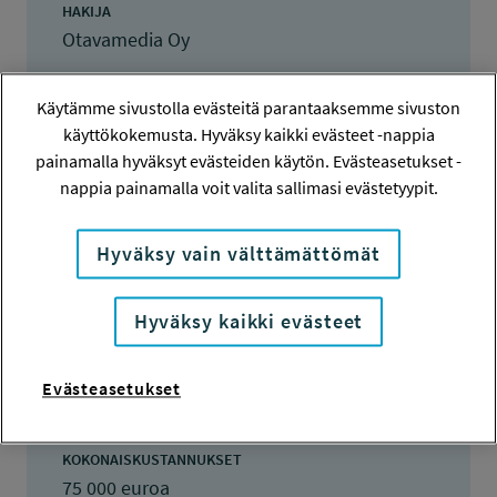
HAKIJA
Otavamedia Oy
TOTEUTTAJA
Käytämme sivustolla evästeitä parantaaksemme sivuston
IhanaElo Oy
käyttökokemusta. Hyväksy kaikki evästeet -nappia
painamalla hyväksyt evästeiden käytön. Evästeasetukset -
LISÄTIETOJA
nappia painamalla voit valita sallimasi evästetyypit.
Anne Mantila
anne.mantila@otavamedia.fi
Hyväksy vain välttämättömät
TOTEUTUSAIKA
16.9.2021 - 31.1.2023
Hyväksy kaikki evästeet
TYÖSUOJELURAHASTON PÄÄTÖS
14.10.2021
Evästeasetukset
37 500 euroa
KOKONAISKUSTANNUKSET
75 000 euroa