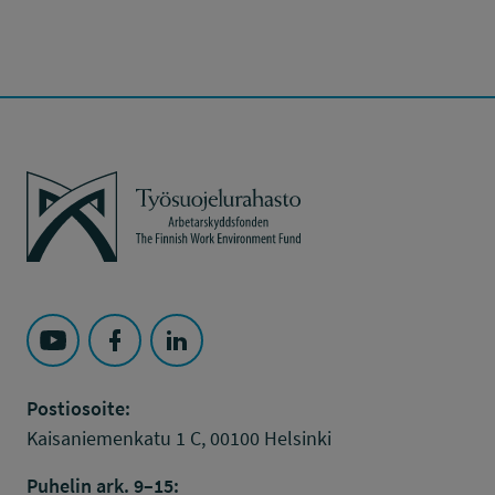
Työsuojelurahasto
Seuraa Työsuojelurahasto kohteessa: YouTube
Seuraa Työsuojelurahasto kohteessa: Faceboo
Seuraa Työsuojelurahasto kohteessa: L
Postiosoite:
Kaisaniemenkatu 1 C, 00100 Helsinki
Puhelin ark. 9–15: