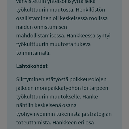
vahvistettiin yhteisöllisyyttä sekä
työkulttuurin muutosta. Henkilöstön
osallistaminen oli keskeisessä roolissa
näiden onnistumisen
mahdollistamisessa. Hankkeessa syntyi
työkulttuurin muutosta tukeva
toimintamalli.
Lähtökohdat
Siirtyminen etätyöstä poikkeusolojen
jälkeen monipaikkatyöhön loi tarpeen
työkulttuurin muutokselle. Hanke
nähtiin keskeisenä osana
työhyvinvoinnin tukemista ja strategian
toteuttamista. Hankkeen eri osa-