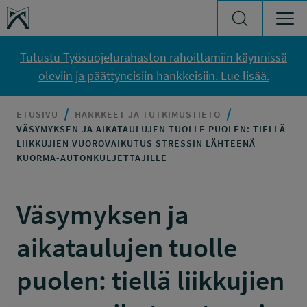
Siirry sisältöön
Työsuojelurahasto
Tutustu Työsuojelurahaston rahoittamiin käynnissä
oleviin ja päättyneisiin hankkeisiin. Lue lisää.
ETUSIVU
HANKKEET JA TUTKIMUSTIETO
VÄSYMYKSEN JA AIKATAULUJEN TUOLLE PUOLEN: TIELLÄ
LIIKKUJIEN VUOROVAIKUTUS STRESSIN LÄHTEENÄ
KUORMA-AUTONKULJETTAJILLE
Väsymyksen ja
aikataulujen tuolle
puolen: tiellä liikkujien