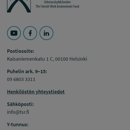
Seuraa Työsuojelurahasto kohteessa: YouTube
Seuraa Työsuojelurahasto kohteessa: Faceboo
Seuraa Työsuojelurahasto kohteessa: L
Postiosoite:
Kaisaniemenkatu 1 C, 00100 Helsinki
Puhelin ark. 9–15:
09 6803 3311
Henkilöstön yhteystiedot
Sähköposti:
info@tsr.fi
Y-tunnus: