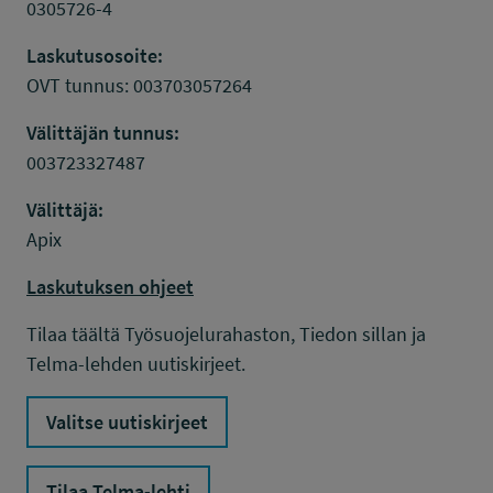
0305726-4
Laskutusosoite:
OVT tunnus: 003703057264
Välittäjän tunnus:
003723327487
Välittäjä:
Apix
Laskutuksen ohjeet
Tilaa täältä Työsuojelurahaston, Tiedon sillan ja
Telma-lehden uutiskirjeet.
Valitse uutiskirjeet
Tilaa Telma-lehti