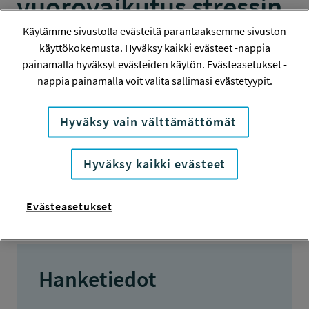
vuorovaikutus stressin
lähteenä kuorma-
Käytämme sivustolla evästeitä parantaaksemme sivuston
käyttökokemusta. Hyväksy kaikki evästeet -nappia
autonkuljettajille
painamalla hyväksyt evästeiden käytön. Evästeasetukset -
nappia painamalla voit valita sallimasi evästetyypit.
TUTKIMUS
Hyväksy vain välttämättömät
Hyväksy kaikki evästeet
Hanketiedot
Tiivistelmä
Evästeasetukset
Hanketiedot