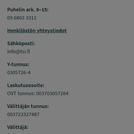
Puhelin ark. 9–15:
09 6803 3311
Henkilöstön yhteystiedot
Sähköposti:
info@tsr.fi
Y-tunnus:
0305726-4
Laskutusosoite:
OVT tunnus: 003703057264
Välittäjän tunnus:
003723327487
Välittäjä: