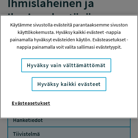
Ihmisläheinen ja
ihmisen kestävä
Käytämme sivustolla evästeitä parantaaksemme sivuston
työelämä
käyttökokemusta. Hyväksy kaikki evästeet -nappia
painamalla hyväksyt evästeiden käytön. Evästeasetukset -
(yhteishak:250268,
nappia painamalla voit valita sallimasi evästetyypit.
250271, 250274,
Hyväksy vain välttämättömät
250278)
Hyväksy kaikki evästeet
KEHITTÄMISRAHOITUS
Evästeasetukset
Hanketiedot
Tiivistelmä