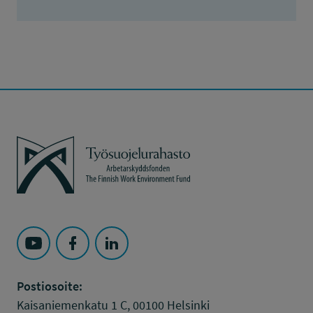
Työsuojelurahasto
Seuraa Työsuojelurahasto kohteessa: YouTube
Seuraa Työsuojelurahasto kohteessa: Faceboo
Seuraa Työsuojelurahasto kohteessa: L
Postiosoite:
Kaisaniemenkatu 1 C, 00100 Helsinki