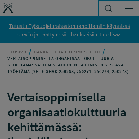
Siirry sisältöön
Työsuojelurahasto
Tutustu Työsuojelurahaston rahoittamiin käynnissä
oleviin ja päättyneisiin hankkeisiin. Lue lisää.
ETUSIVU
HANKKEET JA TUTKIMUSTIETO
VERTAISOPPIMISELLA ORGANISAATIOKULTTUURIA
KEHITTÄMÄSSÄ: IHMISLÄHEINEN JA IHMISEN KESTÄVÄ
TYÖELÄMÄ (YHTEISHAK:250268, 250271, 250274, 250278)
Vertaisoppimisella
organisaatiokulttuuria
kehittämässä: