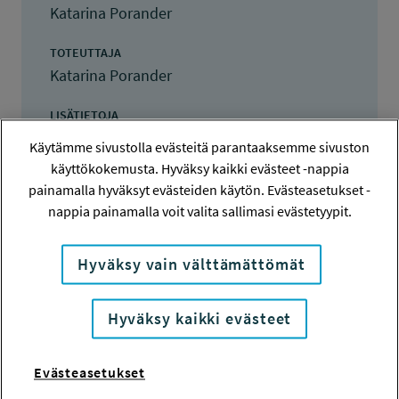
Katarina Porander
TOTEUTTAJA
Katarina Porander
LISÄTIETOJA
Katarina Porander
Käytämme sivustolla evästeitä parantaaksemme sivuston
katapo@saunalahti.fi
käyttökokemusta. Hyväksy kaikki evästeet -nappia
painamalla hyväksyt evästeiden käytön. Evästeasetukset -
TOTEUTUSAIKA
nappia painamalla voit valita sallimasi evästetyypit.
1.6.2010 - 1.9.2010
Hyväksy vain välttämättömät
TYÖSUOJELURAHASTON PÄÄTÖS
26.5.2010
6 000 euroa
Hyväksy kaikki evästeet
KOKONAISKUSTANNUKSET
6 000 euroa
Evästeasetukset