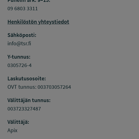
09 6803 3311
Henkilöstön yhteystiedot
Sähköposti:
info@tsr.fi
Y-tunnus:
0305726-4
Laskutusosoite:
OVT tunnus: 003703057264
Välittäjän tunnus:
003723327487
Välittäjä:
Apix