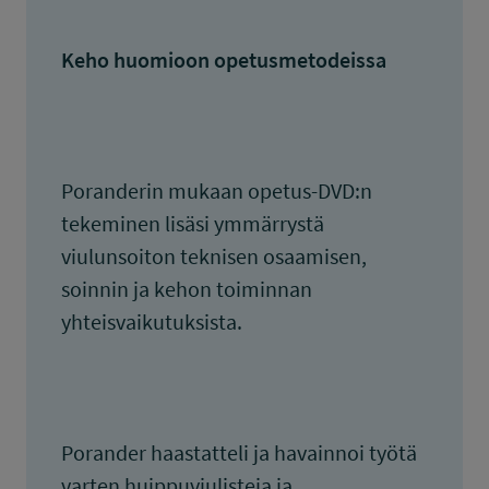
Keho huomioon opetusmetodeissa
Poranderin mukaan opetus-DVD:n
tekeminen lisäsi ymmärrystä
viulunsoiton teknisen osaamisen,
soinnin ja kehon toiminnan
yhteisvaikutuksista.
Porander haastatteli ja havainnoi työtä
varten huippuviulisteja ja