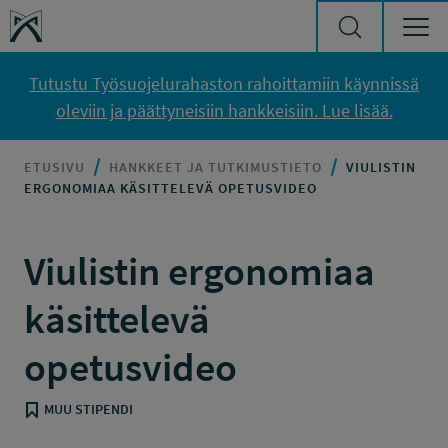
Siirry sisältöön
Työsuojelurahasto
Tutustu Työsuojelurahaston rahoittamiin käynnissä
oleviin ja päättyneisiin hankkeisiin. Lue lisää.
ETUSIVU
HANKKEET JA TUTKIMUSTIETO
VIULISTIN
ERGONOMIAA KÄSITTELEVÄ OPETUSVIDEO
Viulistin ergonomiaa
käsittelevä
opetusvideo
MUU STIPENDI