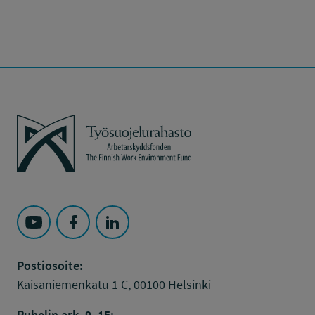
Työsuojelurahasto
Seuraa Työsuojelurahasto kohteessa: YouTube
Seuraa Työsuojelurahasto kohteessa: Faceboo
Seuraa Työsuojelurahasto kohteessa: L
Postiosoite:
Kaisaniemenkatu 1 C, 00100 Helsinki
Puhelin ark. 9–15: