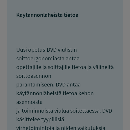
Käytännönläheistä tietoa
Uusi opetus-DVD viulistin
soittoergonomiasta antaa
opettajille ja soittajille tietoa ja välineitä
soittoasennon
parantamiseen. DVD antaa
käytännönläheistä tietoa kehon
asennoista
ja toiminnoista viulua soitettaessa. DVD
käsittelee tyypillisiä
virhetoimintoja ja niiden vaikutuksia