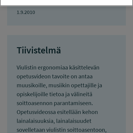
TULOKSET VALMISTUNEET
1.9.2010
Tiivistelmä
Viulistin ergonomiaa käsittelevän
opetusvideon tavoite on antaa
muusikoille, musiikin opettajille ja
opiskelijoille tietoa ja välineitä
soittoasennon parantamiseen.
Opetusvideossa esitellään kehon
lainalaisuuksia, lainalaisuudet
sovelletaan viulistin soittoasentoon,